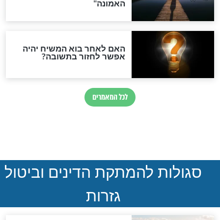
נהרגו בדרום לבנון
ההסכם החשאי של טראמפ
ואיראן: בלי שקיפות ועם הרבה
סימני שאלה
המסמך האבוד שנחשף
במרתפי מוסקבה: כתב היד
הנדיר של הרשב"ם התגלה
שורדת השואה שחוגגת 100:
"מודה לקב"ה על כל השנים"