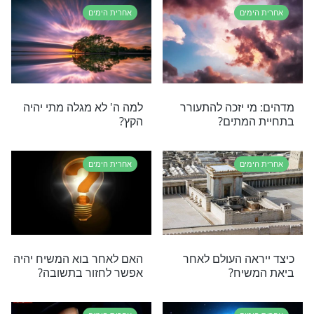
שרביט: סימנים
האם אפשר לחשב את הקץ?
שיח - את רובם
ים
אחרית הימים