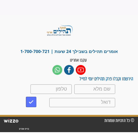
"משהו בתוכי ידע שההריון הזה
זקוק לתפילות": סיפור ישועה
מדהים בזכות התפילות מדי יום
"אשמח שתודיעו למתפללים
עלינו שהקב"ה שמע לתפילות
וחתמתי על חוזה עבודה אחרי
שנתיים של חיפוש!"
"לא להתייאש חס ושלום, גם
אם הזיווג עוד לא מגיע"