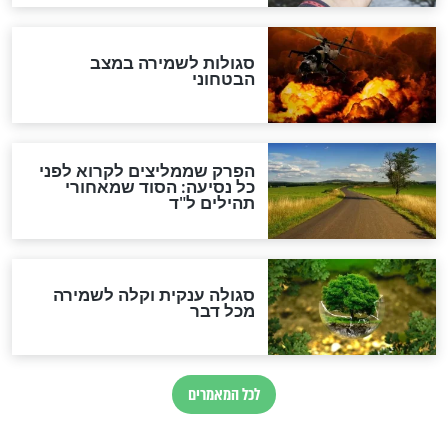
הרב שמואל אליהו: זה המפתח
לגאולה
זהו החוק הקוסמי שמחייב את
חורבנה של איראן לפי ספר
הזוהר הקדוש
בנו של הבבא סאלי: "אלו
השניות האחרונות לפני מלחמה
עולמית"