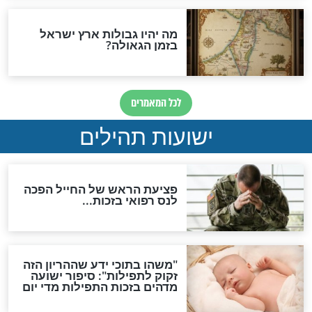
ות להמתקת הדינים וביטול
גזרות
סגולת ע"ב שמות הקודש
תפילה סגולית להמתקת
הדינים