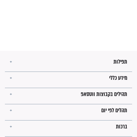
מה יהיו גבולות ארץ ישראל
בזמן הגאולה?
לכל המאמרים
ישועות תהילים
פציעת הראש של החייל הפכה
לנס רפואי בזכות...