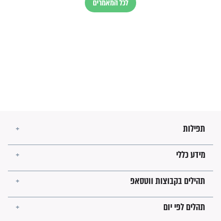
עולמית"
מה יהיו גבולות ארץ ישראל
בזמן הגאולה?
לכל המאמרים
ישועות תהילים
פציעת הראש של החייל הפכה
לנס רפואי בזכות...