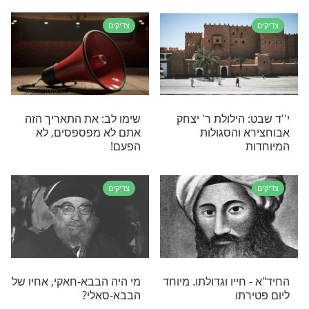
צדיקים
"ט באב: יום
הסגולה של היום: יום הילולת
ל ה"מעם לועז"
הרמ"א - הרב משה איסרליש
זצ"ל
צדיקים