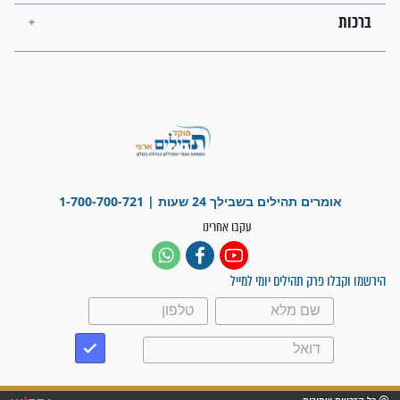
"משהו בתוכי ידע שההריון הזה
זקוק לתפילות": סיפור ישועה
מדהים בזכות התפילות מדי יום
"אשמח שתודיעו למתפללים
עלינו שהקב"ה שמע לתפילות
וחתמתי על חוזה עבודה אחרי
שנתיים של חיפוש!"
"לא להתייאש חס ושלום, גם
אם הזיווג עוד לא מגיע"