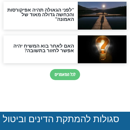
הותר לפרסום: לוחמי מילואים
נהרגו בדרום לבנון
ההסכם החשאי של טראמפ
ואיראן: בלי שקיפות ועם הרבה
סימני שאלה
המסמך האבוד שנחשף
במרתפי מוסקבה: כתב היד
הנדיר של הרשב"ם התגלה