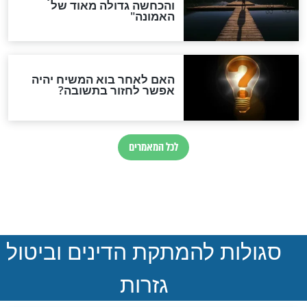
חדשות יהדות
הותר לפרסום: לוחמי מילואים
נהרגו בדרום לבנון
ההסכם החשאי של טראמפ
ואיראן: בלי שקיפות ועם הרבה
סימני שאלה
המסמך האבוד שנחשף
במרתפי מוסקבה: כתב היד
הנדיר של הרשב"ם התגלה