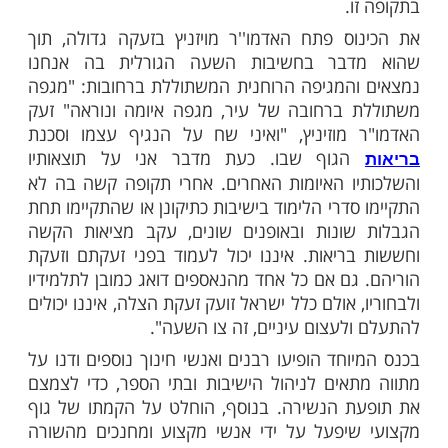
ות עוד תוכן חדש ומפתיע! התחברו לכל
מות שלנו בתהילים
בלחיצה כאן >>>​
ורונה גרם לפגיעות רבות. מלבד הפגיעות
ובכלכלה, מתרחשות מתחת לפני השטח פגיעות
 קשות ולמשבר חינוכי עמוק. בכנס החירום
 בשעת לילה השתתפו עשרות רבנים ואנשי
 הארץ כדי לדון באתגר החינוכי העומד לפתחינו
ו.
ס פתח האדמו''ר מויזניץ בזעקה גדולה, תוך
בר בחשיבות השעה הגורלית בה אנחנו
המגיפה הרוחנית המשתוללת ברחובות: "מגפה
ברחובה של עיר, מגפה איומה ונוראה" זעק
מוזיניץ, "ואיני שח על הנגיף עצמו וסכנת
גוף שבו. כעת מדבר אני על תוצאותיו