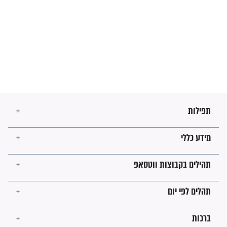
בנו של הבבא סאלי: "אלו
השניות האחרונות לפני מלחמה
עולמית"
מה יהיו גבולות ארץ ישראל
בזמן הגאולה?
לכל המאמרים
ישועות תהילים