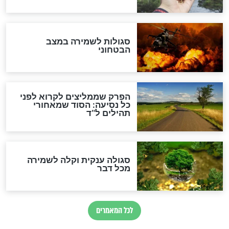
לכל המאמרים
מיסטיקה וקבלה
הרב שמואל אליהו: זה המפתח
לגאולה
זהו החוק הקוסמי שמחייב את
חורבנה של איראן לפי ספר
הזוהר הקדוש