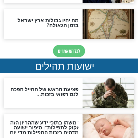
לכל המאמרים
ות להמתקת הדינים וביטול
גזרות
סגולת ע"ב שמות הקודש