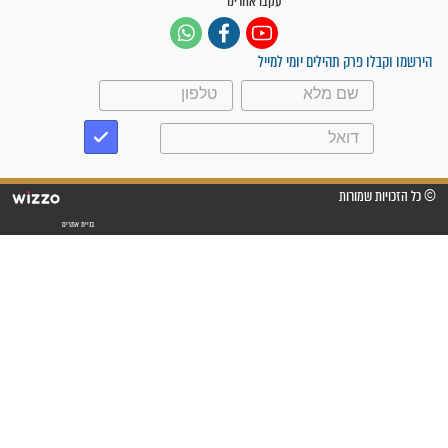
"משהו בתוכי ידע שההריון הזה
זקוק לתפילות": סיפור ישועה
מדהים בזכות התפילות מדי יום
"אשמח שתודיעו למתפללים
עלינו שהקב"ה שמע לתפילות
וחתמתי על חוזה עבודה אחרי
שנתיים של חיפוש!"
"לא להתייאש חס ושלום, גם
אם הזיווג עוד לא מגיע"
לכל המאמרים