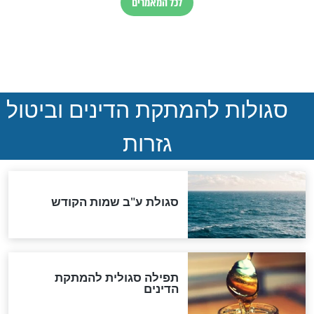
ההסכם החשאי של טראמפ
ואיראן: בלי שקיפות ועם הרבה
סימני שאלה
המסמך האבוד שנחשף
במרתפי מוסקבה: כתב היד
הנדיר של הרשב"ם התגלה
שורדת השואה שחוגגת 100:
"מודה לקב"ה על כל השנים"