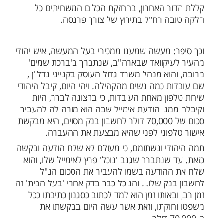
מות שלנו בתהילים
בלחיצה כאן >>>​
גה"צ רבי אלימלך בידרמן שליט"א, עורר
כי בימינו, היצר הרע מתגבר ביותר להכשיל את
רות 'היתר' לפרוץ גדרי קדושה בטענת
ין צורך להאריך ולהרחיב בכל טענות ופיתויי
ר כל אחד יודע זאת בעצמו… ועל כולנה הוא
ר האחרון, בהחזקת הכלים המשחיתים כל
ה רח"ל בתירוץ של צורך פרנסה.
: מעשה שמענו ממכירי בעל המעשה, איש יהודי
יקוואד שבארה''ב, שנתברך ב'ברכת שמים'
וא מנהל משרד גדול העוסק בקנייני נדל"ן ,
 כמה נשים מהקהילה. ויהי היום, קיבל היהודי