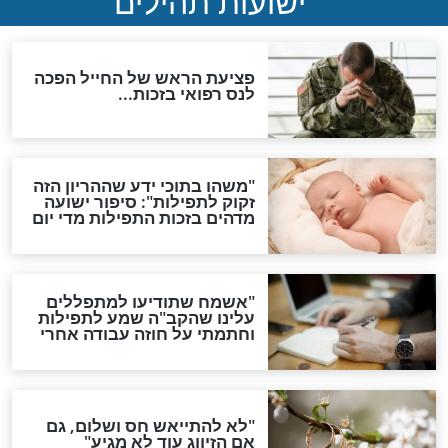
ות להמתקת הדינים וביטול
גזרות
סגולת ע"ב שמות הקודש
תפילה סגולית להמתקת
הדינים