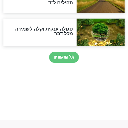
הרב שמואל אליהו: זה המפתח
לגאולה
זהו החוק הקוסמי שמחייב את
חורבנה של איראן לפי ספר
הזוהר הקדוש
בנו של הבבא סאלי: "אלו
השניות האחרונות לפני מלחמה
עולמית"