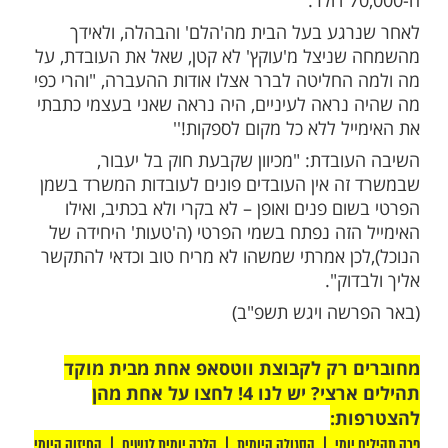
ון מאחת העובדות, כי ברצונה לברר, היות
מנו הודעת אימייל שבה הוא מורה לה להעביר
סכום של 70,000 דולר לחשבון בנק מסוים, היא מבקשת
פוני לפני שהיא מבצעת את ההעברה.
די ונשתומם, כי מעולם לא שלח הודעה ובקשה
שנתברר שגנב 'נוכל' פרץ לאימייל שלו, והוא
הודעה בשמו להעביר את הסכום הנ"ל
נק שלו… והנוכל כבר בדק אחרי 'בעל הבית' זה
באותו זמן הוא למד לכתוב כסגנון כתיבתו ככל
וקתו, וזאת אשר עשה היום בבקשתו את
גע בעל הבית מה'הלם' והבהלה, ולאידך
ניצל מ'עוקץ' לא קטן, שאל את העובדת, על
החליטה לברר אצלו אודות ההעברה, "והרי כפי