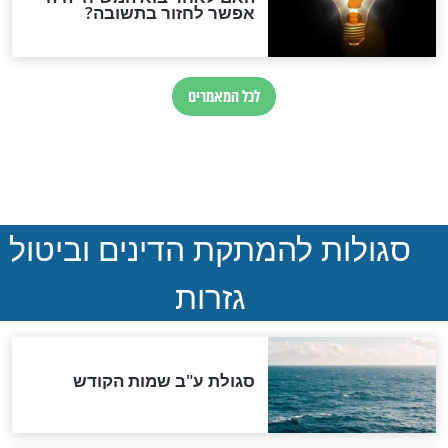
ההסכם החשאי של טראמפ
ואיראן: בלי שקיפות ועם הרבה
סימני שאלה
המסמך האבוד שנחשף
במרתפי מוסקבה: כתב היד
הנדיר של הרשב"ם התגלה
שורדת השואה שחוגגת 100:
"מודה לקב"ה על כל השנים"