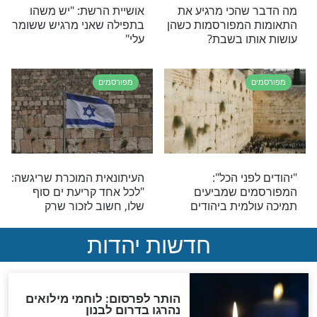
מפורסמים
נו אהבת חינם
עידן עמדי שחייו ניצלו בנס
ים": הסלב שמברך
במסר לאומה: "מסרב להפוך
אל ביום הולדתו
את הפציעה הזו לסיפור חיי"
מפורסמים