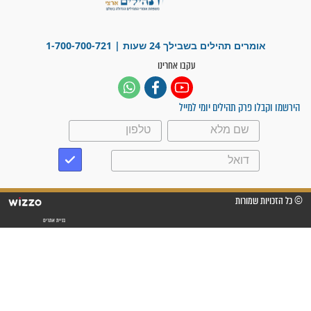
"משהו בתוכי ידע שההריון הזה
זקוק לתפילות": סיפור ישועה
מדהים בזכות התפילות מדי יום
"אשמח שתודיעו למתפללים
עלינו שהקב"ה שמע לתפילות
וחתמתי על חוזה עבודה אחרי
שנתיים של חיפוש!"
"לא להתייאש חס ושלום, גם
אם הזיווג עוד לא מגיע"
לכל המאמרים