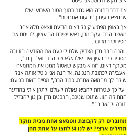
חרונות דבר תורה במסגרת הטור השבועי שלו
בתי בטור שלי פירוש יפה לשאלה למה יוסף,
לך מצרים, לא בדק מה שלום אביו, לא ביקר
יא אותו אליו לביקור''.
ן שהוא אולי מעט מפתיע מספר חנוך דאום -
רת וסטאנדפיסט.
תורה הוא כתב בתוך הטור השבועי שלו
תון "ידיעות אחרונות".
 מפתיע קיבל דאום הודעת ווצאפ מלא אחר
 יעקב מדן, ראש ישיבת הר עציון, לו ייחס את
מדובר.
ב מדן הצדיק שלח לי כעת את ההודעה הזו ובה