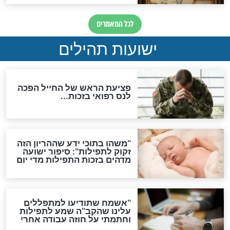
ות להמתקת הדינים וביטול
גזרות
סגולת ע"ב שמות הקודש
תפילה סגולית להמתקת
הדינים