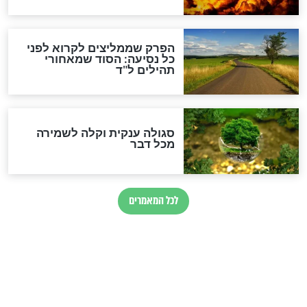
הרב שמואל אליהו: זה המפתח
לגאולה
זהו החוק הקוסמי שמחייב את
חורבנה של איראן לפי ספר
הזוהר הקדוש
בנו של הבבא סאלי: "אלו
השניות האחרונות לפני מלחמה
עולמית"