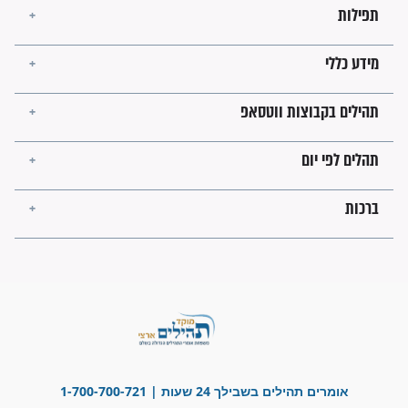
קבוצות ווטסאפ
 יום