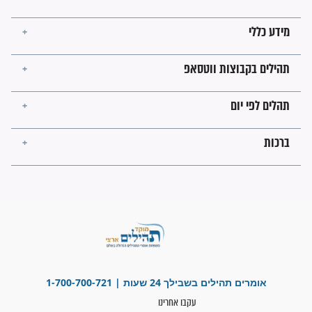
קבוצות ווטסאפ
 יום