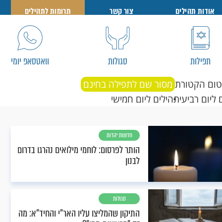
אודות תהילים
צור קשר
תרומות לתהילים
תפילות
סגולות
וואטסאפ יומי
טום הקטורת
מסור שם לתפילה בחינם
 ליום רביעי
תהילים ליום חמישי
חדשות יהדות
הותר לפרסום: לוחמי מילואים נהרגו בדרום
לבנון
סגולות
התיקון שהמליצו עליו האר"י והחיד"א: מה