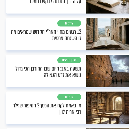
על הדרך הנכונה לבקש רחמים
צדיקים
12 רגעים מחיי האר"י הקדוש שמראים מה
זו השגחה פרטית
מגזין תהילים
תשעה באב: היום שבו החורבן הכי גדול
נושא את זרע הגאולה
צדיקים
מי באמת לקח את הכסף? הסיפור שגילה
רבי אריה לוין