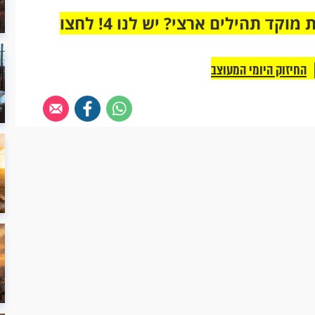
מחוברים רק לקבוצת ווטסאפ אחת מבית מוקד תהילים ארצי? יש לנו 4! לחצו
החיזוק היומי המעוצב