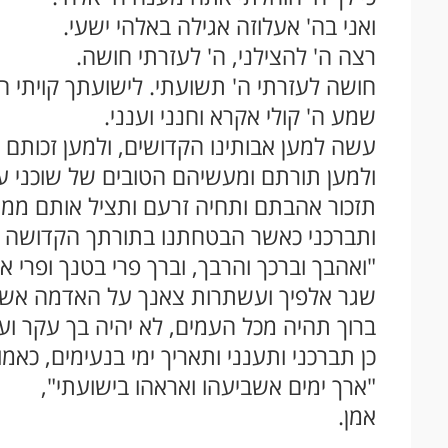
ואני בה' אעלוזה אגילה באלהי ישעי.
רצה ה' להצילני, ה' לעזרתי חושה.
חושה לעזרתי ה' תשועתי. לישועתך קויתי ה'
שמע ה' קולי אקרא וחנני וענני.
עשה למען אבותינו הקדושים, ולמען זכותם 
ולמען תורתם ומעשיהם הטובים של שוכני ע
תזכור אהבתם ותחיה זרעם ותציל אותם ממות
ותברכני כאשר הבטחתנו בתורתך הקדושה על
"ואהבך וברכך והרבך, וברך פרי בטנך ופרי א
שגר אלפיך ועשתרות צאנך על האדמה אשר
ברוך תהיה מכל העמים, לא יהיה בך עקר ו
כן תברכני ותענני ותאריך ימי בנעימים, כאמו
"ארך ימים אשביעהו ואראהו בישועתי",
אמן.