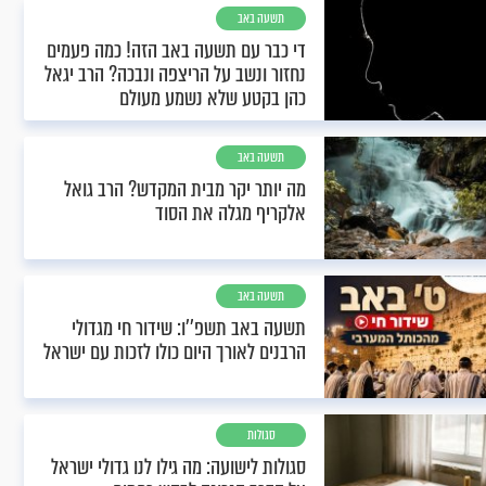
תשעה באב
די כבר עם תשעה באב הזה! כמה פעמים
נחזור ונשב על הריצפה ונבכה? הרב יגאל
כהן בקטע שלא נשמע מעולם
תשעה באב
מה יותר יקר מבית המקדש? הרב גואל
אלקריף מגלה את הסוד
תשעה באב
תשעה באב תשפ''ו: שידור חי מגדולי
הרבנים לאורך היום כולו לזכות עם ישראל
סגולות
סגולות לישועה: מה גילו לנו גדולי ישראל