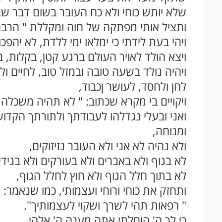
שלא יותש כוחי ולא כח העובר בשום דבר שב
ותציל אותי מפתקה של חוה ומקללת " הרבה 
ויהי בעת לידתי כי ימלאו ימי ללדת, לא יהפכו 
ויצא הולד לאויר העולם ברגע קטן, בקלות, בל
ויהיה נולד בשעה טובה ובמזל טוב, לחיים ול
לחן ולחסד, לעושר ןכבוד,
ויקויים בי מקרא שכתוב: " לא תהיה משכלה
ואני ובעלי נגדלהו לעבודתך ולתורתך הקדושה
ומנוחה,
ולא נהיה לא אני ולא העובר נזיזוקים,
לא בגוף ולא באברים ולא בעורקים ולא בגידי
לא בתוך חלל הגוף ולא חוץ לחלל הגוף,
ותחזק את כוחי ורוחי ועצמותי, כמו שנאמר:
" רפאות תהי לשרך ושקוי לעצמותיך".
כי לך ה' הוחלתי אתה מענה ה' אלהי.