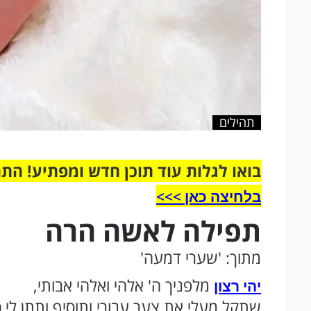
תהילים
בואו לגלות עוד תוכן חדש ומפתיע! הת
בלחיצה כאן >>>​
תפילה לאשה הרה
מתוך: 'שערי דמעה'
מלפניך ה' אלהי ואלהי אבותי,
יהי רצון
שתקל מעלי את צער עבורי ותוסיף ותתן לי כח