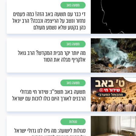
תשעה באב
די כבר עם תשעה באב הזה! כמה פעמים
נחזור ונשב על הריצפה ונבכה? הרב יגאל
כהן בקטע שלא נשמע מעולם
תשעה באב
מה יותר יקר מבית המקדש? הרב גואל
אלקריף מגלה את הסוד
תשעה באב
תשעה באב תשפ''ו: שידור חי מגדולי
הרבנים לאורך היום כולו לזכות עם ישראל
סגולות
סגולות לישועה: מה גילו לנו גדולי ישראל