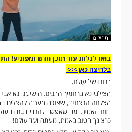
תהילים
בואו לגלות עוד תוכן חדש ומפתיע! הת
בלחיצה כאן >>>​
רבונו של עולם,
הצילני נא ברחמיך הרבים, הושיעני נא אבי 
הצלחה הנצחית, שאזכה מעתה להצליח בזה
רווח האמיתי מה שאפשר להרוויח בזה העולם 
כרצונך הטוב באמת, מעתה ועד עולם!
אנא נורא קדוש, מלא רחמים רבים, זכנו ל