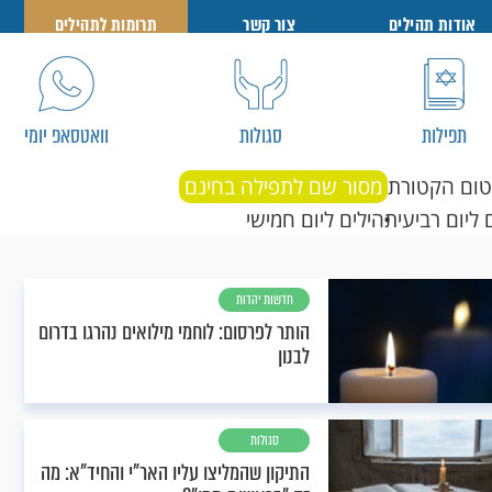
אודות תהילים
צור קשר
תרומות לתהילים
תפילות
סגולות
וואטסאפ יומי
טום הקטורת
מסור שם לתפילה בחינם
 ליום רביעי
תהילים ליום חמישי
חדשות יהדות
הותר לפרסום: לוחמי מילואים נהרגו בדרום
לבנון
סגולות
התיקון שהמליצו עליו האר"י והחיד"א: מה