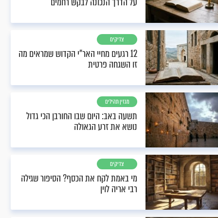
על הדרך הנכונה לבקש רחמים
צדיקים
12 רגעים מחיי האר"י הקדוש שמראים מה
זו השגחה פרטית
מגזין תהילים
תשעה באב: היום שבו החורבן הכי גדול
נושא את זרע הגאולה
צדיקים
מי באמת לקח את הכסף? הסיפור שגילה
רבי אריה לוין