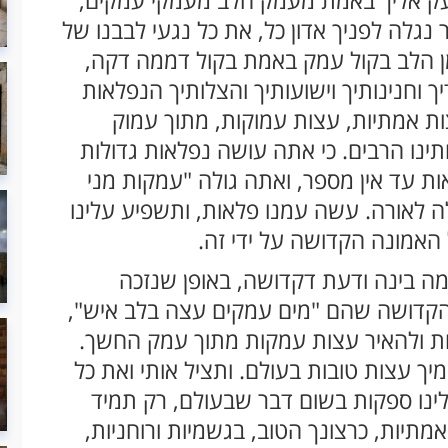
נגלה לפניך אדון כל, את כל נגעי לבבנו של
מן הלב בקול עמק באמת בקול דממה דקה,
ך וחנינותיך וישועותיך והצלותיך הנפלאות
ות אמתיות, עצות עמוקות, מתוך עמוק
ינו הרבים. כי אתה עושה נפלאות גדולות
ות עד אין מספר, ואתה גולה "עמקות מני
לה לאורה. עשה עמנו פלאות, ותשפיע עלינו
 האמונה הקדושה על ידי זה.
מה בינה ודעת דקדושה, באופן שנזכה
הקדושה שהם "מים עמקים עצה בלב איש",
לות ולהאיר עצות עמקות מתוך עמק החשך.
ך עצות טובות בעולם. ותציל אותי ואת כל
לינו ספקות בשום דבר שבעולם, רק תמיד
תיות, כרצונך הטוב, בגשמיות ורוחניות,