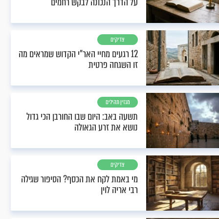
על הדרך הנכונה לבקש רחמים
צדיקים
12 רגעים מחיי האר"י הקדוש שמראים מה
זו השגחה פרטית
מגזין תהילים
תשעה באב: היום שבו החורבן הכי גדול
נושא את זרע הגאולה
צדיקים
מי באמת לקח את הכסף? הסיפור שגילה
רבי אריה לוין