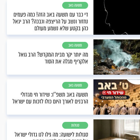
תשעה באב
די כבר עם תשעה באב הזה! כמה פעמים
נחזור ונשב על הריצפה ונבכה? הרב יגאל
כהן בקטע שלא נשמע מעולם
תשעה באב
מה יותר יקר מבית המקדש? הרב גואל
אלקריף מגלה את הסוד
תשעה באב
תשעה באב תשפ''ו: שידור חי מגדולי
הרבנים לאורך היום כולו לזכות עם ישראל
סגולות
סגולות לישועה: מה גילו לנו גדולי ישראל