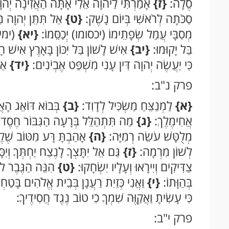
סֶלָה:
{ז}
אָמַרְתִּי לַיהוָה אֵלִי אָתָּה הַאֲזִינָה יְהוָ
סַכֹּתָה לְרֹאשִׁי בְּיוֹם נָשֶׁק:
{ט}
אַל תִּתֵּן יְהוָה מַ
מְסִבָּי עֲמַל שְׂפָתֵימוֹ (יכסומו) יְכַסֵּמוֹ:
{יא}
(ימיטו
בַּל יָקוּמוּ:
{יב}
אִישׁ לָשׁוֹן בַּל יִכּוֹן בָּאָרֶץ אִישׁ 
כִּי יַעֲשֶׂה יְהוָה דִּין עָנִי מִשְׁפַּט אֶבְיֹנִים:
{יד}
אַךְ
פרק נ"ב:
{א}
לַמְנַצֵּחַ מַשְׂכִּיל לְדָוִד:
{ב}
בְּבוֹא דּוֹאֵג הָאֲד
אֲחִימֶלֶךְ:
{ג}
מַה תִּתְהַלֵּל בְּרָעָה הַגִּבּוֹר חֶסֶד 
מְלֻטָּשׁ עֹשֵׂה רְמִיָּה:
{ה}
אָהַבְתָּ רָּע מִטּוֹב שֶׁק
לְשׁוֹן מִרְמָה:
{ז}
גַּם אֵל יִתָּצְךָ לָנֶצַח יַחְתְּךָ וְיִ
צַדִּיקִים וְיִירָאוּ וְעָלָיו יִשְׂחָקוּ:
{ט}
הִנֵּה הַגֶּבֶר לֹא
בְּהַוָּתוֹ:
{י}
וַאֲנִי כְּזַיִת רַעֲנָן בְּבֵית אֱלֹהִים בָּט
כִּי עָשִׂיתָ וַאֲקַוֶּה שִׁמְךָ כִי טוֹב נֶגֶד חֲסִידֶיךָ:
פרק י"ב: