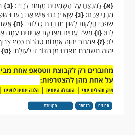
{א}
לַמְנַצֵּחַ עַל הַשְּׁמִינִית מִזְמוֹר לְדָוִד:
{ב}
הו
מִבְּנֵי אָדָם:
{ג}
שָׁוְא יְדַבְּרוּ אִישׁ אֶת רֵעֵהוּ שְׂפַ
שִׂפְתֵי חֲלָקוֹת לָשׁוֹן מְדַבֶּרֶת גְּדֹלוֹת:
{ה}
אֲשֶׁר א
לָנוּ:
{ו}
מִשֹּׁד עֲנִיִּים מֵאַנְקַת אֶבְיוֹנִים עַתָּה אָק
לוֹ:
{ז}
אִמֲרוֹת יְהוָה אֲמָרוֹת טְהֹרוֹת כֶּסֶף צָרוּף ב
יְהוָה תִּשְׁמְרֵם תִּצְּרֶנּוּ מִן הַדּוֹר זוּ לְעוֹלָם:
{ט}
ס
על אחת מהן להצטרפות:
|
|
|
פרק תהילים יומי
הסגולה היומית
הלכה יומית לנשים
תהילים
מלחמה
תקשורת