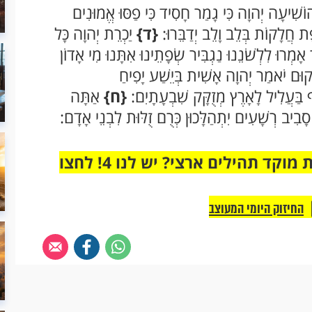
ֹשִׁיעָה יְהוָה כִּי גָמַר חָסִיד כִּי פַסּוּ אֱמוּנִים
ת חֲלָקוֹת בְּלֵב וָלֵב יְדַבֵּרוּ:
{ד}
יַכְרֵת יְהוָה כָּל
ָמְרוּ לִלְשֹׁנֵנוּ נַגְבִּיר שְׂפָתֵינוּ אִתָּנוּ מִי אָדוֹן
וּם יֹאמַר יְהוָה אָשִׁית בְּיֵשַׁע יָפִיחַ
ַּעֲלִיל לָאָרֶץ מְזֻקָּק שִׁבְעָתָיִם:
{ח}
אַתָּה
ָבִיב רְשָׁעִים יִתְהַלָּכוּן כְּרֻם זֻלּוּת לִבְנֵי אָדָם:
מחוברים רק לקבוצת ווטסאפ אחת מבית מוקד תהילים ארצי? יש לנו 4! לחצו
החיזוק היומי המעוצב