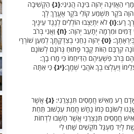
רַי הַאֲזִינָה יְהוָה בִּינָה הֲגִיגִי:
{ג}
הַקְשִׁיבָה
הוָה בֹּקֶר תִּשְׁמַע קוֹלִי בֹּקֶר אֶעֱרָךְ לְךָ
ְךָ רָע:
{ו}
לֹא יִתְיַצְּבוּ הוֹלְלִים לְנֶגֶד עֵינֶיךָ
ׁ דָּמִים וּמִרְמָה יְתָעֵב יְהוָה:
{ח}
וַאֲנִי בְּרֹב
ְיִרְאָתֶךָ:
{ט}
יְהוָה נְחֵנִי בְצִדְקָתֶךָ לְמַעַן שׁוֹרְרָי
כוֹנָה קִרְבָּם הַוּוֹת קֶבֶר פָּתוּחַ גְּרוֹנָם לְשׁוֹנָם
ם בְּרֹב פִּשְׁעֵיהֶם הַדִּיחֵמוֹ כִּי מָרוּ בָךְ:
לֵימוֹ וְיַעְלְצוּ בְךָ אֹהֲבֵי שְׁמֶךָ:
{יג}
כִּי אַתָּה
אָדָם רָע מֵאִישׁ חֲמָסִים תִּנְצְרֵנִי:
{ג}
אֲשֶׁר
ָנֲנוּ לְשׁוֹנָם כְּמוֹ נָחָשׁ חֲמַת עַכְשׁוּב תַּחַת
אִישׁ חֲמָסִים תִּנְצְרֵנִי אֲשֶׁר חָשְׁבוּ לִדְחוֹת
שֶׁת לְיַד מַעְגָּל מֹקְשִׁים שָׁתוּ לִי