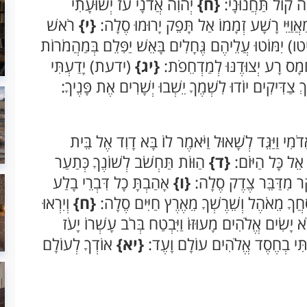
ה קוֹל תַּחֲנוּנָי:
{ח}
יְהוִֹה אֲדֹנָי עֹז יְשׁוּעָתִי
אֲוַיֵּי רָשָׁע זְמָמוֹ אַל תָּפֵק יָרוּמוּ סֶלָה:
{י}
רֹאשׁ
) יִמּוֹטוּ עֲלֵיהֶם גֶּחָלִים בָּאֵשׁ יַפִּלֵם בְּמַהֲמֹרוֹת
חָמָס רָע יְצוּדֶנּוּ לְמַדְחֵפֹת:
{יג}
(ידעת) יָדַעְתִּי
 צַדִּיקִים יוֹדוּ לִשְׁמֶךָ יֵשְׁבוּ יְשָׁרִים אֶת פָּנֶיךָ:
ֹמִי וַיַּגֵּד לְשָׁאוּל וַיֹּאמֶר לוֹ בָּא דָוִד אֶל בֵּית
אֵל כָּל הַיּוֹם:
{ד}
הַוּוֹת תַּחְשֹׁב לְשׁוֹנֶךָ כְּתַעַר
ֶר מִדַּבֵּר צֶדֶק סֶלָה:
{ו}
אָהַבְתָּ כָל דִּבְרֵי בָלַע
סָּחֲךָ מֵאֹהֶל וְשֵׁרֶשְׁךָ מֵאֶרֶץ חַיִּים סֶלָה:
{ח}
וְיִרְאוּ
 יָשִׂים אֱלֹהִים מָעוּזּוֹ וַיִּבְטַח בְּרֹב עָשְׁרוֹ יָעֹז
ַחְתִּי בְחֶסֶד אֱלֹהִים עוֹלָם וָעֶד:
{יא}
אוֹדְךָ לְעוֹלָם