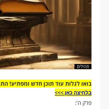
תהילים
בואו לגלות עוד תוכן חדש ומפתיע! הת
בלחיצה כאן >>>​
פרק ה':