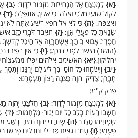
{א}
לַמְנַצֵּחַ אֶל הַנְּחִילוֹת מִזְמוֹר לְדָוִד:
{ב}
אֲמָ
לְקוֹל שַׁוְעִי מַלְכִּי וֵאלֹהָי כִּי אֵלֶיךָ אֶתְפַּלָּל:
{ד}
יְ
וַאֲצַפֶּה:
{ה}
כִּי לֹא אֵל חָפֵץ רֶשַׁע אָתָּה לֹא יְגֻר
שָׂנֵאתָ כָּל פֹּעֲלֵי אָוֶן:
{ז}
תְּאַבֵּד דֹּבְרֵי כָזָב אִיש
חַסְדְּךָ אָבוֹא בֵיתֶךָ אֶשְׁתַּחֲוֶה אֶל הֵיכַל קָדְשְׁךָ בּ
(הושר) הַיְשַׁר לְפָנַי דַּרְכֶּךָ:
{י}
כִּי אֵין בְּפִיהוּ נְ
יַחֲלִיקוּן:
{יא}
הַאֲשִׁימֵם אֱלֹהִים יִפְּלוּ מִמֹּעֲצוֹתֵיהֶ
{יב}
וְיִשְׂמְחוּ כָל חוֹסֵי בָךְ לְעוֹלָם יְרַנֵּנוּ וְתָסֵךְ עָ
תְּבָרֵךְ צַדִּיק יְהוָה כַּצִּנָּה רָצוֹן תַּעְטְרֶנּוּ:
פרק ק"מ:
{א}
לַמְנַצֵּחַ מִזְמוֹר לְדָוִד:
{ב}
חַלְּצֵנִי יְהוָה מֵ
חָשְׁבוּ רָעוֹת בְּלֵב כָּל יוֹם יָגוּרוּ מִלְחָמוֹת:
{ד}
שׁ
שְׂפָתֵימוֹ סֶלָה:
{ה}
שָׁמְרֵנִי יְהוָה מִידֵי רָשָׁע מֵ
פְּעָמָי:
{ו}
טָמְנוּ גֵאִים פַּח לִי וַחֲבָלִים פָּרְשׂוּ רֶ