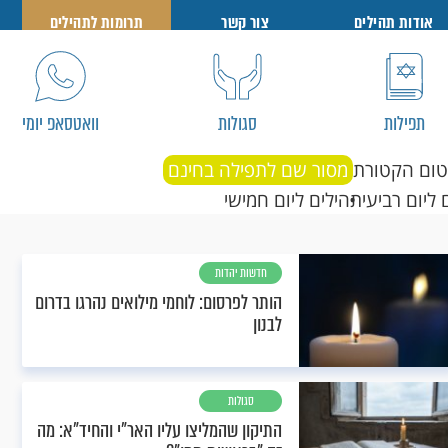
אודות תהילים
צור קשר
תרומות לתהילים
תפילות
סגולות
וואטסאפ יומי
טום הקטורת
מסור שם לתפילה בחינם
 ליום רביעי
תהילים ליום חמישי
חדשות יהדות
הותר לפרסום: לוחמי מילואים נהרגו בדרום
לבנון
סגולות
התיקון שהמליצו עליו האר"י והחיד"א: מה