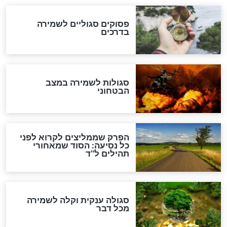
לכל המאמרים
מיסטיקה וקבלה
הרב שמואל אליהו: זה המפתח
לגאולה
זהו החוק הקוסמי שמחייב את
חורבנה של איראן לפי ספר
הזוהר הקדוש