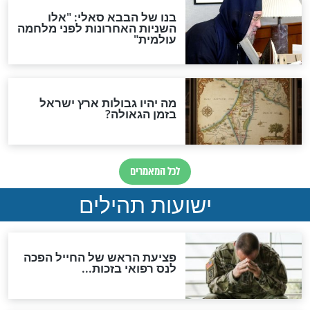
לכל המאמרים
ות להמתקת הדינים וביטול
גזרות
סגולת ע"ב שמות הקודש