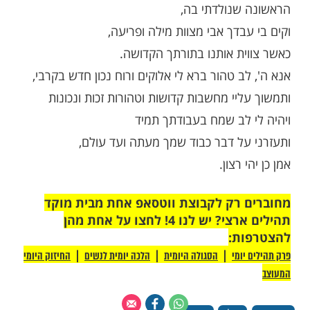
מות שלנו בתהילים
בלחיצה כאן >>>​
 עולם
ע לפניך כי בהיום הזה שהוא יום (יאמר את תאירך
לה העברי) לחודש (החודש העברי בו נולד)
יום שמיני ללידתי,
בריתו של אברהם אבינו עליו השלום, בשנה
שנולדתי בה,
בדך אבי מצוות מילה ופריעה,
ית אותנו בתורתך הקדושה.
ב טהור ברא לי אלוקים ורוח נכון חדש בקרבי,
יי מחשבות קדושות וטהורות זכות ונכונות
 לב שמח בעבודתך תמיד