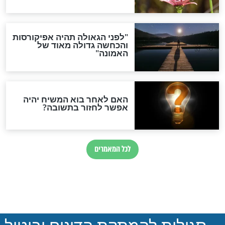
חדשות יהדות
הותר לפרסום: לוחמי מילואים
נהרגו בדרום לבנון
ההסכם החשאי של טראמפ
ואיראן: בלי שקיפות ועם הרבה
סימני שאלה
המסמך האבוד שנחשף
במרתפי מוסקבה: כתב היד
הנדיר של הרשב"ם התגלה