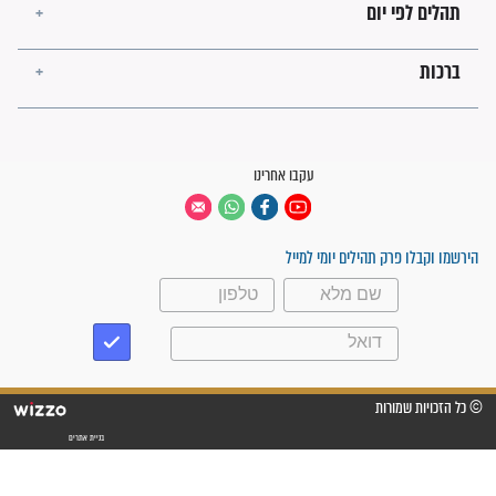
פציעת הראש של החייל הפכה
לנס רפואי בזכות...
"משהו בתוכי ידע שההריון הזה
זקוק לתפילות": סיפור ישועה
מדהים בזכות התפילות מדי יום
"אשמח שתודיעו למתפללים
עלינו שהקב"ה שמע לתפילות
וחתמתי על חוזה עבודה אחרי
שנתיים של חיפוש!"