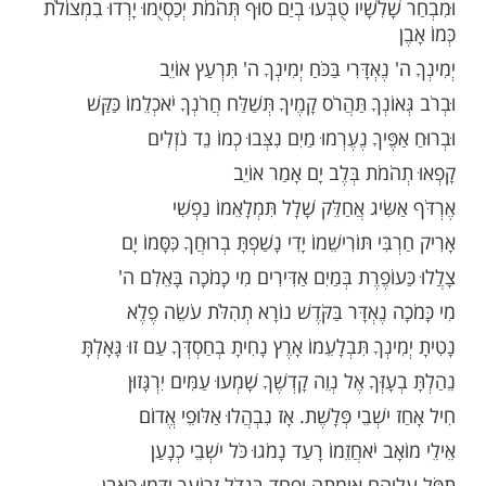
שֶׁה וּבְנֵי יִשְׂרָאֵל אֶת הַשִּׁירָה הַזֹּאת לַה' וַיֹּאמְרוּ
ה' כִּי גָאֹה גָּאָה סוּס וְרֹכְבוֹ רָמָה בַיָּם
ת יָהּ וַיְהִי לִי לִישׁוּעָה
נְוֵהוּ אֱלֹהֵי אָבִי וַאֲרֹמֲמֶנְהוּ
חָמָה ה' שְׁמוֹ מַרְכְּבֹת פַּרְעֹה וְחֵילוֹ יָרָה בַיָּם
לִשָׁיו טֻבְּעוּ בְיַם סוּף תְּהֹמֹת יְכַסְיֻמוּ יָרְדוּ בִמְצוֹלֹת
ֶאְדָּרִי בַּכֹּחַ יְמִינְךָ ה' תִּרְעַץ אוֹיֵב
נְךָ תַּהֲרֹס קָמֶיךָ תְּשַׁלַּח חֲרֹנְךָ יֹאכְלֵמוֹ כַּקַּשׁ
ֶיךָ נֶעֶרְמוּ מַיִם נִצְּבוּ כְמוֹ נֵד נֹזְלִים
מֹת בְּלֶב יָם אָמַר אוֹיֵב