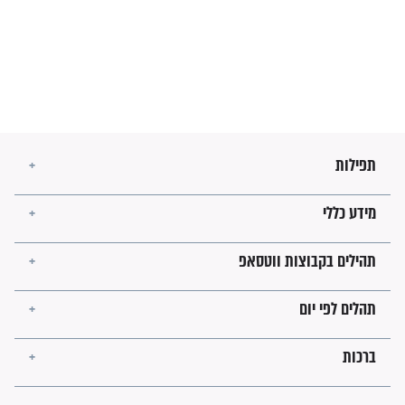
הזוהר הקדוש
בנו של הבבא סאלי: "אלו
השניות האחרונות לפני מלחמה
עולמית"
מה יהיו גבולות ארץ ישראל
בזמן הגאולה?
לכל המאמרים
ישועות תהילים