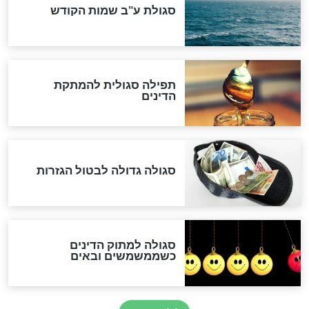
המסמך האבוד שנחשף
במרתפי מוסקבה: כתב היד
הנדיר של הרשב"ם התגלה
שורדת השואה שחוגגת 100:
"מודה לקב"ה על כל השנים"
לכל המאמרים
אחרית הימים