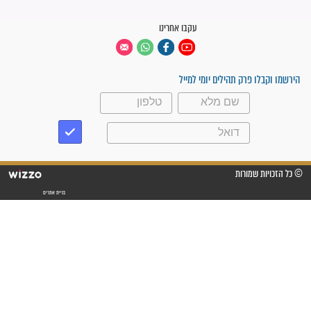
פציעת הראש של החייל הפכה
לנס רפואי בזכות...
"משהו בתוכי ידע שההריון הזה
זקוק לתפילות": סיפור ישועה
מדהים בזכות התפילות מדי יום
"אשמח שתודיעו למתפללים
עלינו שהקב"ה שמע לתפילות
וחתמתי על חוזה עבודה אחרי
שנתיים של חיפוש!"