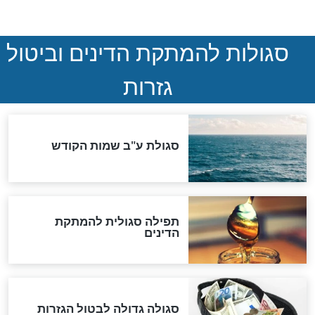
המסמך האבוד שנחשף
במרתפי מוסקבה: כתב היד
הנדיר של הרשב"ם התגלה
שורדת השואה שחוגגת 100:
"מודה לקב"ה על כל השנים"
לכל המאמרים
אחרית הימים