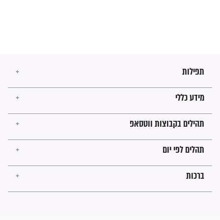
הרב שמואל אליהו: זה המפתח
לגאולה
זהו החוק הקוסמי שמחייב את
חורבנה של איראן לפי ספר
הזוהר הקדוש
בנו של הבבא סאלי: "אלו
השניות האחרונות לפני מלחמה
עולמית"
מה יהיו גבולות ארץ ישראל