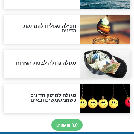
ההסכם החשאי של טראמפ
ואיראן: בלי שקיפות ועם הרבה
סימני שאלה
המסמך האבוד שנחשף
במרתפי מוסקבה: כתב היד
הנדיר של הרשב"ם התגלה
שורדת השואה שחוגגת 100:
"מודה לקב"ה על כל השנים"