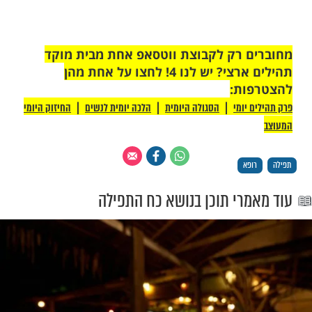
 חובתי והשתדלותי הרפואית, אני מתחנן בפני
ם שירחם על החולים וישלח מזור למחלתם...'
ע הדבר', סיפר אחר כך הרב ש', התגלה סודו של
ונדון, שמתפלל על מטופליו כאילו הכיר אותם
הו סוד ההצלחה שלו- התפילה הנרגשת שנשא
ים בהם טיפל...'
רב יגאל כהן מראה מהו כח התפילה: