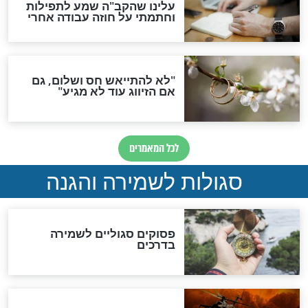
ות להמתקת הדינים וביטול
גזרות
סגולת ע"ב שמות הקודש
תפילה סגולית להמתקת
הדינים