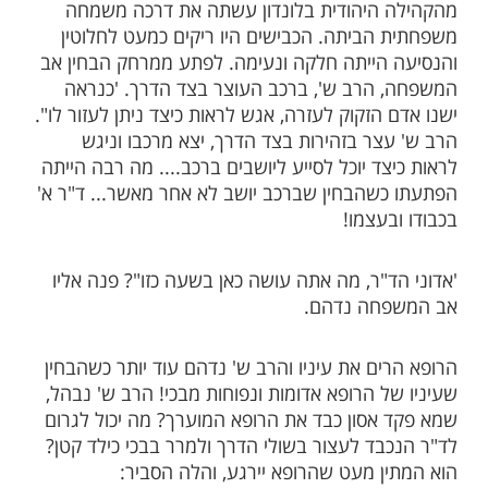
 העולם. פרופסרים רבים הפנו אליו את
ם לקבלת אבחנה.
ישראל נועצו עימו וסמכו עליו את ידיהם,
נוגעות בהלכה היהודית. פעמים רבות הופנו
ם ע"י צדיקי הדור כמו מרן הסטייפלר זיע"א ועוד.
תו של ד"ר א' התפרסם ע,י עמיתו למקצוע,
ני ברק ד"ר הרב משולם הרט שליט"א. "היה
 אחד, בשעה מאוחרת מאוד. משפחה חשובה
היהודית בלונדון עשתה את דרכה משמחה
הביתה. הכבישים היו ריקים כמעט לחלוטין
הייתה חלקה ונעימה. לפתע ממרחק הבחין אב
הרב ש', ברכב העוצר בצד הדרך. 'כנראה