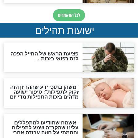
לכל המאמרים
ות להמתקת הדינים וביטול
גזרות
סגולת ע"ב שמות הקודש