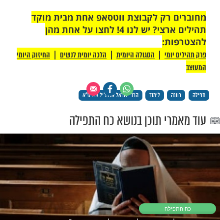
ממקום X למקום Y. הוא לקח 4 מריצות, 30 דליים, 10
ה, טוריות... והתחיל לעבוד עם עוד מספר
כל המרץ. בקצב הזה, עבודה מצוינת, יגלחו את
ההר ב-3 שנים. אדם אחר אמר: "למה אני צריך 10
פועלים? וציוד? תביא טרקטור אחד, שופל 970, כף אחת
שלו זה כמו 60 מריצות. במקום 10 פועלים ו-3 שנים, תן
 שבוע-שבועיים וזה נגמר". אז הייתה עלות של
 ושל נהג הטרקטור ושל המשאית. אבל
שבוע-שבועיים והוא גמר את הפרויקט. 4-5 מליון שקלים,
במקום שייתפרשו ל-3 שנים, קיבל אותם בשבוע. שניהם
ההר, השאלה היא איך וכמה...
נה נכונה, מה שמספיקים בשעה, אחרים לא
הרבה הרבה זמן.