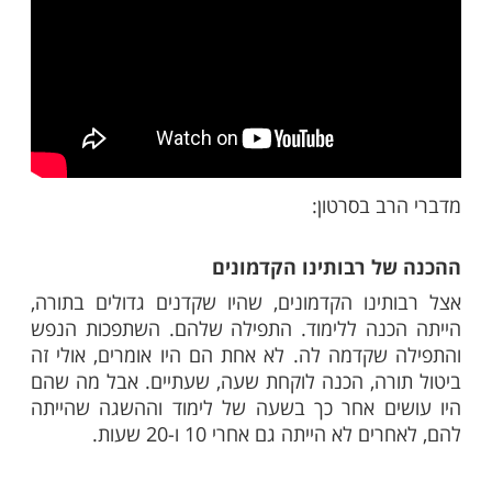
ות עוד תוכן חדש ומפתיע! התחברו לכל
מות שלנו בתהילים
בלחיצה כאן >>>​