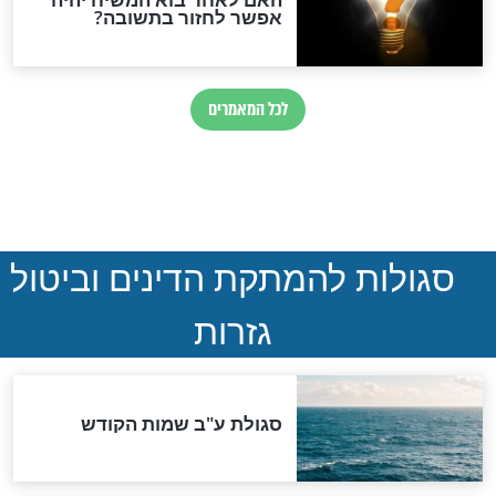
הותר לפרסום: לוחמי מילואים
נהרגו בדרום לבנון
ההסכם החשאי של טראמפ
ואיראן: בלי שקיפות ועם הרבה
סימני שאלה
המסמך האבוד שנחשף
במרתפי מוסקבה: כתב היד
הנדיר של הרשב"ם התגלה