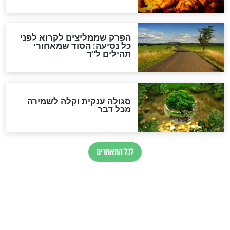
לכל המאמרים
מיסטיקה וקבלה
הרב שמואל אליהו: זה המפתח
לגאולה
זהו החוק הקוסמי שמחייב את
חורבנה של איראן לפי ספר
הזוהר הקדוש