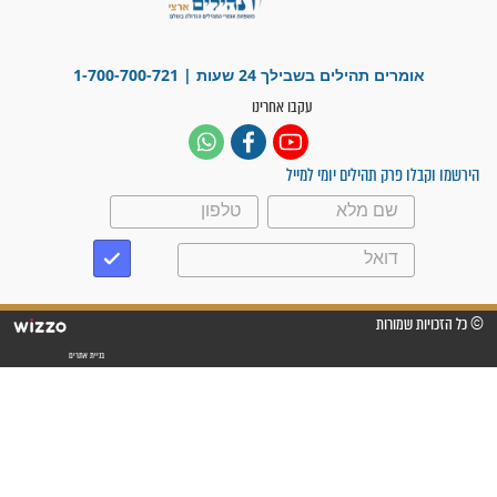
לנס רפואי בזכות...
"משהו בתוכי ידע שההריון הזה
זקוק לתפילות": סיפור ישועה
מדהים בזכות התפילות מדי יום
"אשמח שתודיעו למתפללים
עלינו שהקב"ה שמע לתפילות
וחתמתי על חוזה עבודה אחרי
שנתיים של חיפוש!"
"לא להתייאש חס ושלום, גם
אם הזיווג עוד לא מגיע"