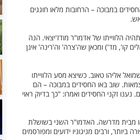
החסידים במבוכה – הרחובות מלאו חוגגים
אש.
היה הלווייתו של אדמו"ר מודז'יצאי. הנה
ָם' (תהלים קו', מד') ומכאן שה'צרה' וה'רינה' אינן
מואל אליהו טאוב. כשיצא מסע הלווייתו
צמאות. שוב באו החסידים במבוכה – הם
ם. נענו זקני החסידים ואמרו: "כך בדיוק ראוי
צאו מבית מדרשה. האדמו"ר השני בשושלת
 פורה ביותר, ורבים מניגוניו ידועים ומפורסמים