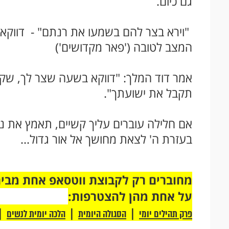
גם כיום.
"וירא בצר להם בשמעו את רנתם" - דווקא
המצב לטובה ('פאר מקדושים')
אמר דוד המלך: "דווקא בשעה שצר לך, שקש
תקבל את ישועתך".
אם חלילה עוברים עליך קשיים, תאמץ את נ
בעזרת ה' לצאת מחושך אל אור גדול...
על אחת מהן להצטרפות:
|
|
|
פרק תהילים יומי
הסגולה היומית
הלכה יומית לנשים