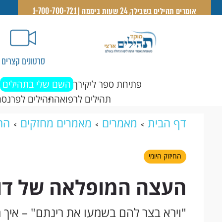
אומרים תהילים בשבילך, 24 שעות ביממה | 1-700-700-721
סרטונים קצרים
פתיחת ספר ליקירך
השם שלי בתהילים
תהילים לרפואה
תהילים לפרנסה
דף הבית
מאמרים
מאמרים מחזקים
החי
להיוושע
החיזוק היומי
העצה המופלאה של דוד
"וירא בצר להם בשמעו את רינתם" – איך