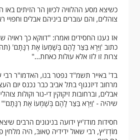
כשיצא מסע ההלוויה לכיוון הר הזיתים באו 
צוהלים, והם עוברים ביניהם אבלים וחפויי ר
אז נענו החסידים ואמרו: "דווקא כך ראויה שת
כתוב 'וַיַּרְא בַּצַּר לָהֶם בְּשָׁמְעוֹ אֶת רִנָּת
צרות זו לזו אלא עולות כאחת..."
בד' באייר תשמ"ד נפטר בנו, האדמו"ר רבי ש
מרחוב דיזנגוף בתל אביב כבר נכנס יום הע
אבלים, וברחובות זיקוקין די-נור וקולות צוהלי
שיהיה - 'וַיַּרְא בַּצַּר לָהֶם בְּשָׁמְעוֹ אֶת רִנָּתָם'"
חסידות מודז'יץ ידועה בניגונים הרבים שי
מוֹדְז'יץ, רבי שאול ידידיה טַאוּבּ, היה מלחין