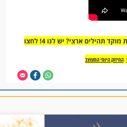
מחוברים רק לקבוצת ווטסאפ אחת מבית מוקד תהילים ארצי? יש לנו 4! לחצו
החיזוק היומי המעוצב