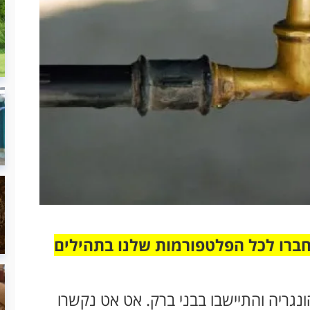
חברו לכל הפלטפורמות שלנו בתהילים
גריה והתיישבו בבני ברק. אט אט נקשרו