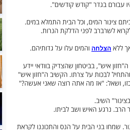
ו עבורם בגדר "קודש קודשים".
תם צינור המים, וכל הבית התמלא במים.
קרוא לשרברב לפני הדלקת הנרות.
אך ללא
והמים עלו על גדותיהם.
הצלחה
זון איש", בביטחון שהצדיק בוודאי יידע
התחיל לבכות על צרתו. הקשיב ה"חזון איש"
כזו, ושאל: "אז מה אתה רוצה שאני אעשה?"
צינור" השיב.
ר הרב. נרגע האיש ושב לביתו.
ר. שמחו בני הבית על הנס והתכוננו לקראת