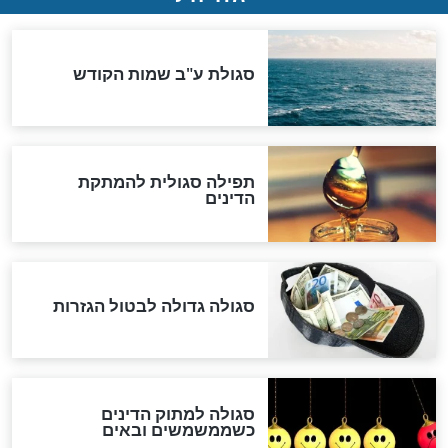
המסמך האבוד שנחשף
במרתפי מוסקבה: כתב היד
הנדיר של הרשב"ם התגלה
שורדת השואה שחוגגת 100:
"מודה לקב"ה על כל השנים"
"נביא בעיר": מכירת המחלה
לגוי והוספת השם חזקיהו
לרפואת הרב דב הכהן קוק