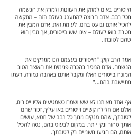
 "נאמר ברית במלח: 'וְלֹא תַשְׁבִּית מֶלַח בְּרִית'
, יג') ונאמר ברית בייסורים בסוף פרשת הקללות,
האמור במלח, מלח ממתק את הבשר, אף ברית
סורים, ייסורים ממרקים את כל עוונותיו של
שה הוא זך וטהור. טבע הטביע הקב"ה במלח
חו למתק את הבשר, לרככו ולעדנו, כך הייסורים
ם את האדם וממרקים אותו מכל חטא ועוון.
ספת יש במלח – הוא מטעים את התבשיל. אך
 היא רק במידה מסוימת, שאם ייתן מלח רב
רי הוא יתקלקל ויימאס. כך הם הייסורים – הם
אדם כשהם במידה הנכונה, מיישרים את ליבו,
יטיב האדם את מעשיו ('מאור ושמש').