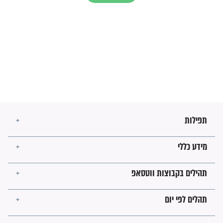
הרב שמואל אליהו: זה המפתח
לגאולה
זהו החוק הקוסמי שמחייב את
חורבנה של איראן לפי ספר
הזוהר הקדוש
בנו של הבבא סאלי: "אלו
השניות האחרונות לפני מלחמה
עולמית"
מה יהיו גבולות ארץ ישראל