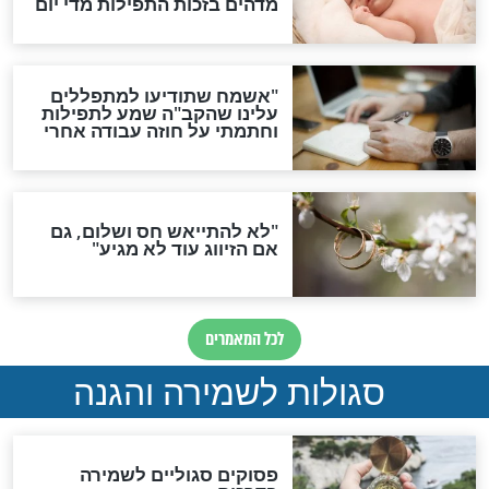
ות להמתקת הדינים וביטול
גזרות
סגולת ע"ב שמות הקודש
תפילה סגולית להמתקת
הדינים