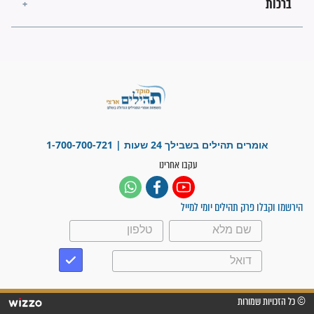
בזמן הגאולה?
לכל המאמרים
ישועות תהילים
פציעת הראש של החייל הפכה
לנס רפואי בזכות...
"משהו בתוכי ידע שההריון הזה
זקוק לתפילות": סיפור ישועה