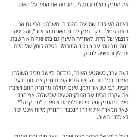
מות שלנו בתהילים
בלחיצה כאן >>>​
ים הגיע אחד מראשי הישיבות בליטא להתארח
ו"ר רבי שניאור זלמן מלאדי זצ"ל, בעל
 כשנודע לבני הבית שצריך להגיע אליהם אורח
 טרחו כולם להנעים את שהותו. בבוקר יום
סיקו עצים ובישלו בעבורו מרק חם שיחמם את
ר המקפיא השורר בחוץ. הרבנית בישלה ותיבלה
במלח ובתבלין, והניחה את הסיר על האש.
בדת שסייעה בהכנות וחשבה: "הרי גם אני
ול חלק במרק לכבוד האורח החשוב", והוסיפה
 מלח. לאחריה הגיעה גם בתו ואף היא חשבה:
מתי עבור כבוד התורה?" נטלה קומץ של מלח
וסיפה למרק.