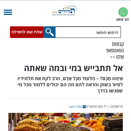
שלח שם לתפילה
בייש במי ובמה שאתה
כָם? – הַלּוֹמֵד מִכָּל אָדָם, הרב לקח את תלמידיו
וק והראה להם מה הם יכולים ללמוד מכל מי
רך