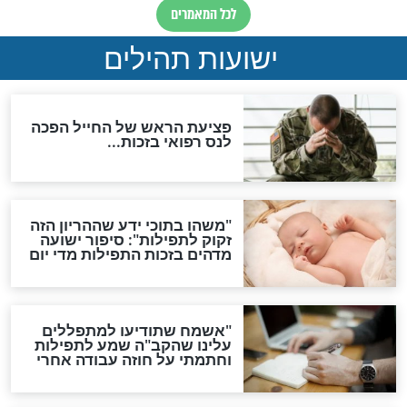
לכל המאמרים
ות להמתקת הדינים וביטול
גזרות
סגולת ע"ב שמות הקודש