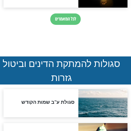
חדשות יהדות
ההסכם החשאי של טראמפ
ואיראן: בלי שקיפות ועם הרבה
סימני שאלה
המסמך האבוד שנחשף
במרתפי מוסקבה: כתב היד
הנדיר של הרשב"ם התגלה
שורדת השואה שחוגגת 100: