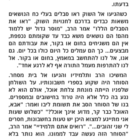
בלחיצה כאן >>>​
ת התגורר רב גדול בתורה. תלמידים רבים
ית מדרשו, והרב הרביץ בהם תורה ודעת.
מים אמר הרב לתלמידיו כי ברצונו לצאת
ם לטייל בשוק. תמהו התלמידים על כך
פניו את תמיהתם, אולם הרב נותר איתן
 אל השוק ראו סבלים בעלי כח הנושאים
בדים בדרכם לחנויות השוק. "ראו את
הללו" אמר הרב, "מוסר גדול יש ללמוד
 נושאים משא כבד עד שקומתם נכפפת,
משגיחים בחום או בקור, את עבודתם הם
. כך הם עמלים כל היום כולו בכל יום. גם