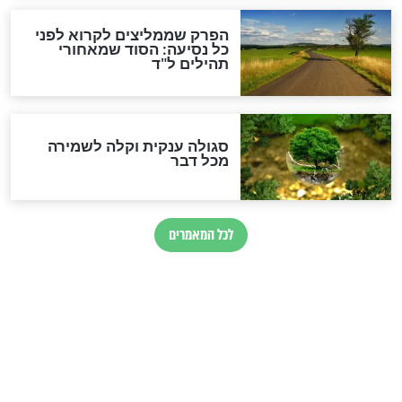
לכל המאמרים
מיסטיקה וקבלה
הרב שמואל אליהו: זה המפתח
לגאולה
זהו החוק הקוסמי שמחייב את
חורבנה של איראן לפי ספר
הזוהר הקדוש