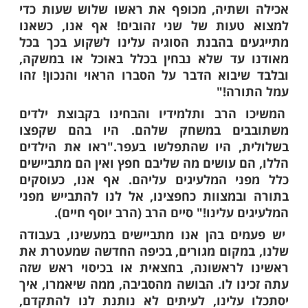
 לנו להתחשב במאמץ, בחום או בקור. אל
רפות מעמל התורה אף לא לרגע אחד".
הרב ותלמידיו והגיעו אל בית מסחר.
יה שקוע בספרי חשבונותיו. על השולחן
הייתה מונחת צלחת אוכל, אולם הוא לא
כלל אלא היה טרוד בחישובים ובמספרים.
הסוחר הסב את תשומת ליבו ואמר: "אבא,
בר קר, מדוע אינך אוכל?" "כשלוש שעות
גע למצוא היכן יש טעות בחשבונות, חסרים
הובים...". "רואים אתם תלמידיי" אמר הרב,
הזה נעשה עבד לממונו. הוא נותר בלא
שתיה, מכופף את ראשו שלוש שעות כדי
עות של שני זהובים! אף אנו, כשאנו
ם בהבנת הסוגיה עלינו לשקוע בכך בכל
עד שלא נבחין בכלל באוכל או במשקה,