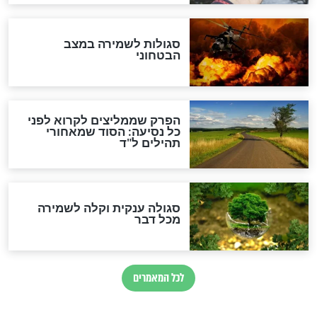
לכל המאמרים
מיסטיקה וקבלה
הרב שמואל אליהו: זה המפתח
לגאולה
זהו החוק הקוסמי שמחייב את
חורבנה של איראן לפי ספר
הזוהר הקדוש