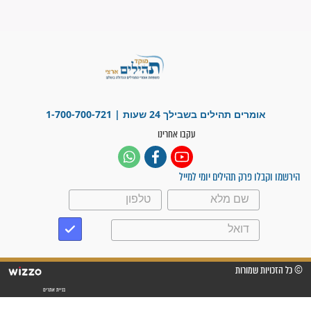
פציעת הראש של החייל הפכה
לנס רפואי בזכות...
"משהו בתוכי ידע שההריון הזה
זקוק לתפילות": סיפור ישועה
מדהים בזכות התפילות מדי יום
"אשמח שתודיעו למתפללים
עלינו שהקב"ה שמע לתפילות
וחתמתי על חוזה עבודה אחרי
שנתיים של חיפוש!"
"לא להתייאש חס ושלום, גם