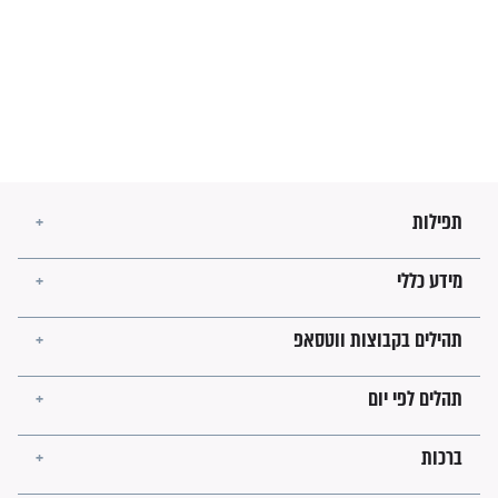
בנו של הבבא סאלי: "אלו
השניות האחרונות לפני מלחמה
עולמית"
מה יהיו גבולות ארץ ישראל
בזמן הגאולה?
לכל המאמרים
ישועות תהילים