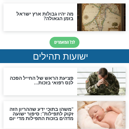
לכל המאמרים
ות להמתקת הדינים וביטול
גזרות
סגולת ע"ב שמות הקודש