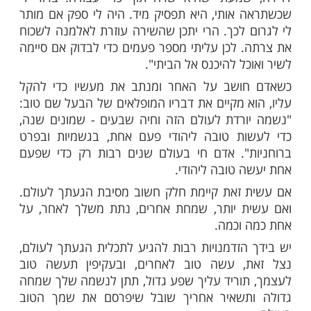
מות שלנו בתהילים
בלחיצה כאן >>>​
ים ראה אחד השכנים את רבי איסר זלמן מלצר
א עולה לביתו, יורד, חוזר, עולה ויורד, כך נשנה
פר פעמים.
ן ושאלו לפשר מעשיו, אולי זקוק הוא לעזרה.
רב: "בדירתי עובדת אישה אלמנה. כשהתקרבתי
שמעתי שהיא שרה תוך כדי עבודה. ברור לי
אותי, היא תפסיק מיד. היה לי ספק אם מותר
 לכך. הרי יתכן שהשירה עוזרת לאלמנה לשכוח
 לכן עליתי מספר פעמים כדי לבדוק אם סיימה
ל להיכנס אל הביתי".
ושב על האחר ומנתב את מעשיו כדי להקל
א מקיים את דבריו המופלאים של הבעל שם טוב:
רדת לעולם הזה וחיה שבעים - שמונים שנה,