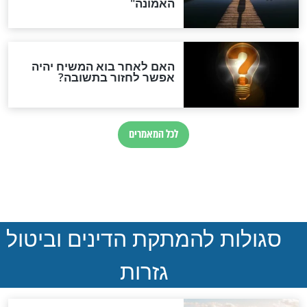
הותר לפרסום: לוחמי מילואים
נהרגו בדרום לבנון
ההסכם החשאי של טראמפ
ואיראן: בלי שקיפות ועם הרבה
סימני שאלה
המסמך האבוד שנחשף
במרתפי מוסקבה: כתב היד
הנדיר של הרשב"ם התגלה