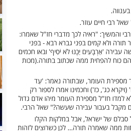
ענווה.
שאל רבי חיים עוזר.
י והמשיך: "ראיה לכך מדברי חז"ל שאמרו:
תורה ולא קמים בפני גברא רבא - בפני
'אַרְבָּעִים יַכֶּנּוּ לֹא יֹסִיף' ובאו חכמים
להם כוח להפחית ממה שכתוב בתורה.(מכות
 מספירת העומר, שבתורה נאמר: 'עַד
ׁים יוֹם' (ויקרא כג', כז') וחכמינו אמרו לספור רק
א למדו חז"ל מספירת העומר מיהו אדם גדול
ם מקבל בעבור עבירה שעשה?" שאל הרבי.
 סבלם של ישראל, אבל במלקות הקלו
ת ממה שאמרה תורה... לכן כשרוצים לזהות