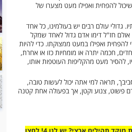
שיכול להפחית ואפילו מעט מצערו של
ו. גדולי עולם רבים יש בעולמינו, כל אחד
. אולם חז"ל דימו אדם גדול לאחד שמקל
להפחית ואפילו במעט ממצוקתו. כדי להיות
חדים, חכמה יתרה או מומחיות כזו או אחרת,
, להסיר מעט מהקליפות העוטפות אותו,
ביבך, תראה למי אתה יכול לעשות טובה,
ם פשוט, צנוע וקטן, אך בפעולה אחת קטנה
מחוברים רק לקבוצת ווטסאפ אחת מבית מוקד תהילים ארצי? יש לנו 4! לחצו