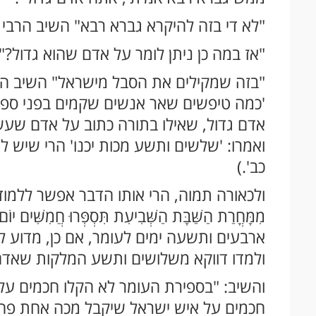
"לא די בזה להיקרא גברא רבא" השיב הרבי ב
"אז במה כן ניתן לומר על אדם שהוא גדול?" 
"בזה שמקילים את הסבל מישראל" השיב הרב
'כמה טיפשים שאר אנשים שקמים בפני ספר 
אדם גדול, שאילו בתורה כתוב על אדם שעשה עבירה 
ואמרו: 'שלשים ותשע מכות יכנו' הרי שיש 
כב'.)
ולכאורה תמוה, הרי אותו הדבר אפשר ללמוד
מִמָּחֳרַת הַשַּׁבָּת הַשְּׁבִיעִת תִּסְפְּרוּ חֲמִשִּ
ארבעים ותשעה ימים לעומר, אם כן, מדוע ל
ולמדו דווקא משלושים ותשע המלקות שאד
והשיב: "בספירת העומר לא הקלו חכמים על
חכמים על איש ישראל שיקבל מכה אחת פחו