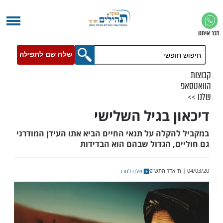
שלח שם לתפילה
ן בגיל השלישי
הקלה על תנאי החיים הביא אתו העידן המודרני
ם, הגדול שבהם הוא הבדידות
שלח לחבר