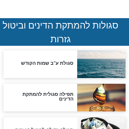
נהרגו בדרום לבנון
ההסכם החשאי של טראמפ
ואיראן: בלי שקיפות ועם הרבה
סימני שאלה
המסמך האבוד שנחשף
במרתפי מוסקבה: כתב היד
הנדיר של הרשב"ם התגלה
שורדת השואה שחוגגת 100:
"מודה לקב"ה על כל השנים"