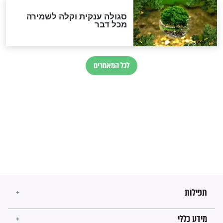
הרב שמואל אליהו: זה המפתח
לגאולה
זהו החוק הקוסמי שמחייב את
חורבנה של איראן לפי ספר
הזוהר הקדוש
בנו של הבבא סאלי: "אלו
השניות האחרונות לפני מלחמה
עולמית"