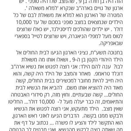
ות עוד תוכן חדש ומפתיע! התחברו לכל
מות שלנו בתהילים
בלחיצה כאן >>>​
ש יהודי, גבאי צדקה בשם הרב פרידמן. ליהודי
הזה היה בן חולה בן 9 , שהמצב שלו היה סופני . יש
 גויים בארה"ב שנקרא 'למלא משאלה '.
 הארגון הוא למלא את משאלת לבם של כל
הילדים שנמצאים במצב סופני בסכום של עד 10,000
 ילדים שהולכים לדיסנילנד, יש כאלו שרוצים
 למפלי הניאגרה, ויש שרוצים לטייל בספארי
ה.
שע"ח, נציגי הארגון הגיעו לבית החולים אל