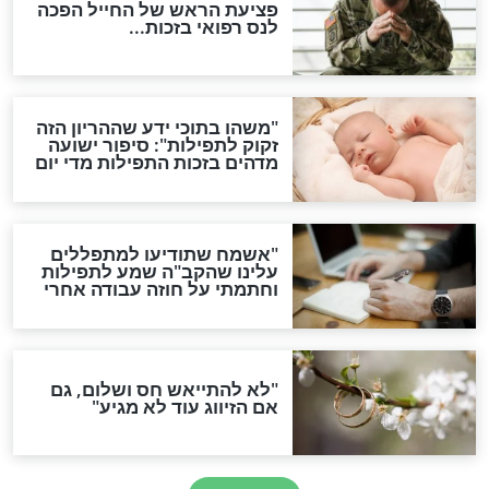
ות להמתקת הדינים וביטול
גזרות
סגולת ע"ב שמות הקודש
תפילה סגולית להמתקת
הדינים