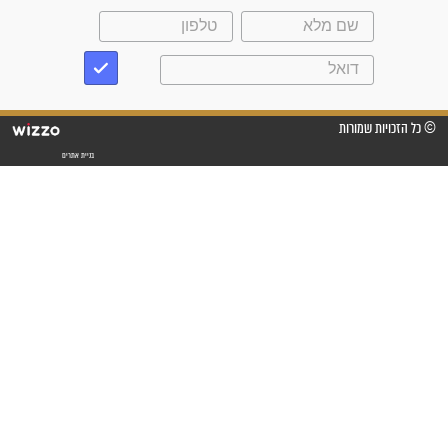
"משהו בתוכי ידע שההריון הזה
זקוק לתפילות": סיפור ישועה
מדהים בזכות התפילות מדי יום
"אשמח שתודיעו למתפללים
עלינו שהקב"ה שמע לתפילות
וחתמתי על חוזה עבודה אחרי
שנתיים של חיפוש!"
"לא להתייאש חס ושלום, גם
אם הזיווג עוד לא מגיע"