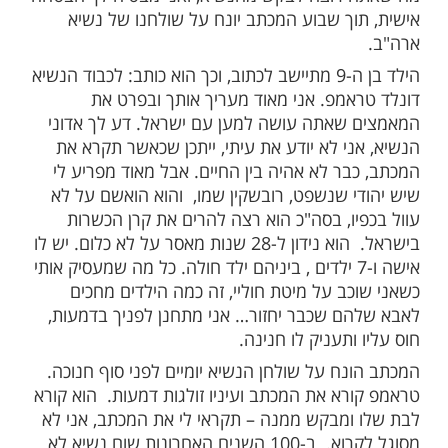
הילד היהודי הקטן בן ה-9 , ושאלו אותו מה משאלת
 להם הילד: אני רוצה לפגוש את נשיא ארה"ב
אמפ. מאחר והמצב של הילד היה קשה, והוא
 להיות מחובר למכשירים בבית החולים, קשה
 להוציא אותו משם. להביא את הנשיא לבית
קשה שבעתיים. וחוץ מזה, רק סידורי האבטחה
והתיאומים, זה כבר יעלה מעל ל- 10,000 דולר… החליטו
. הילד מתעקש, אני רוצה לפגוש את הנשיא
נו בקשה. הדברים הגיעו לאזני ראש הארגון,
ר לילד והציע לו פשרה … נכתוב על דף את
רוצה לבקש מהנשיא, ואני מבטיח לך הבטחה
וך שבוע המכתב יונח על שולחנו של נשיא
הילד בן ה-9 מתיישב לכתוב, וכך הוא כותב: לכבוד הנשיא