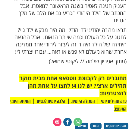
אמפ. אני מאוד מעריך אותך ובפרט את
שאתה עושה למען עם ישראל. דע לך אדוני
ני לא יודע את עיתי, ייתכן שכאשר תקרא את
בר לא אהיה בין החיים. אבל מאוד מפריע לי
י שנשפט, רובשקין שמו, והוא הואשם על לא
יו, בסה"כ הוא רצה להרים את קרן הכשרות
בישראל. הוא נידון ל-28 שנות מאסר על לא כלום. יש לו
אישה ו-7 ילדים , ביניהם ילד חולה. כל מה שמעסיק אותי
כב על מיטת חוליי, זה כמה הילדים מחכים
ם שכבר יחזור… אני מתחנן לפניך בדמעות,
ותעניק לו חנינה.
נח על שולחן הנשיא יומיים לפני סוף חנוכה.
רא את המכתב ועיניו זולגות דמעות. הוא קורא
ומבקש ממנה – תקראי לי את המכתב, אני לא
מסוגל לקרוא. ב-100 השנים האחרונות שום נשיא לא