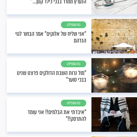
הנערץ ממרר בבכי כילד קטן...''
כח התפילה
"אני שליח של אלוקים" אמר הבחור לגוי
הנדהם
כח התפילה
"מול נרות השבת הדולקים פרצנו שנינו
בבכי סוער"
כח התפילה
"איבדתי את הבלמים!! אני עומד
להתרסק!!"