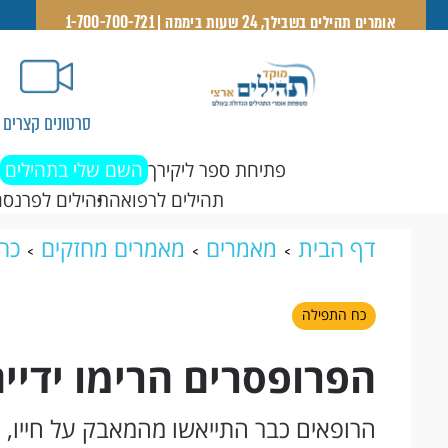
אומרים תהילים בשבילך, 24 שעות ביממה | 1-700-700-721
סרטונים קצרים
פתיחת ספר ליקירך
השם שלי בתהילים
תהילים לרפואה
תהילים לפרנסה
דף הבית
מאמרים
מאמרים מחזקים
כח
התרחש הנס
כח התפילה
הפרופסרים הרימו ידיי
הרופאים כבר התייאשו מהמאבק על חייו, ע