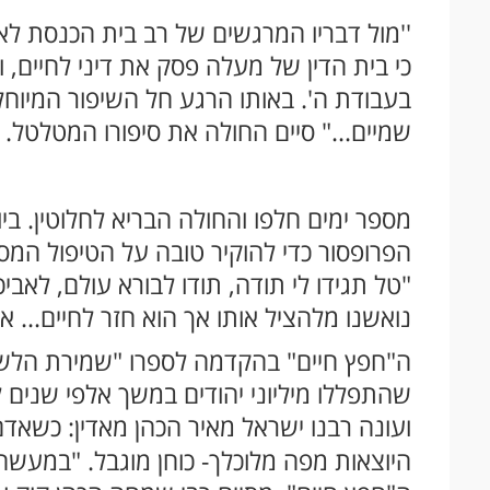
''מול דבריו המרגשים של רב בית הכנסת לא נ
כי בית הדין של מעלה פסק את דיני לחיים, ו
בעבודת ה'. באותו הרגע חל השיפור המיוחל 
שמיים..." סיים החולה את סיפורו המטלטל.
מספר ימים חלפו והחולה הבריא לחלוטין. בי
הפרופסור כדי להוקיר טובה על הטיפול המ
"טל תגידו לי תודה, תודו לבורא עולם, לאביכ
נואשנו מלהציל אותו אך הוא חזר לחיים... אי
ה"חפץ חיים" בהקדמה לספרו "שמירת הלשון
שהתפללו מיליוני יהודים במשך אלפי שנים ל
ועונה רבנו ישראל מאיר הכהן מאדין: כשאד
היוצאות מפה מלוכלך- כוחן מוגבל. "במעש