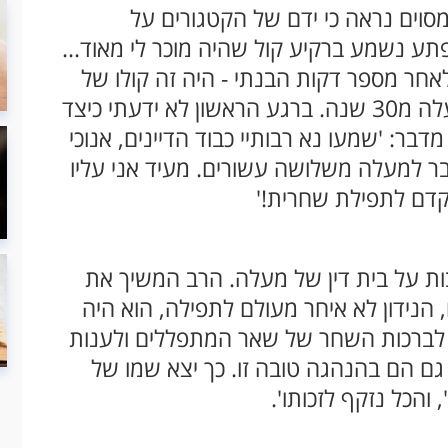
וים נראה כי ידם של הקטגורים על
תע נשמע ברקיע קול שהיה מוכר לי מאוד...
חר מספר דקות הבנתי - היה זה קולו של
רב בית הכנסת, שם אני מתפלל במשך למעלה מ30 שנה. ברגע הראשון לא ידעתי כיצד
דבר: 'שמעו נא רבותיי כבוד הדיינים, אנוכי
ר למעלה משלושה עשורים. מעיד אני עליו
קדם לתפילת שחרית!'
בות על בית דין של מעלה. הרב המשיך את
 הנידון לא איחר מעולם לתפילה, הוא היה
 לברכות השחר של שאר המתפללים ולענות
 גם הם בהנהגה טובה זו. כך יצא שמו של
והכל נזקף לזכותו'.