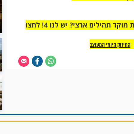
מחוברים רק לקבוצת ווטסאפ אחת מבית מוקד תהילים ארצי? יש לנו 4! לחצו
החיזוק היומי המעוצב