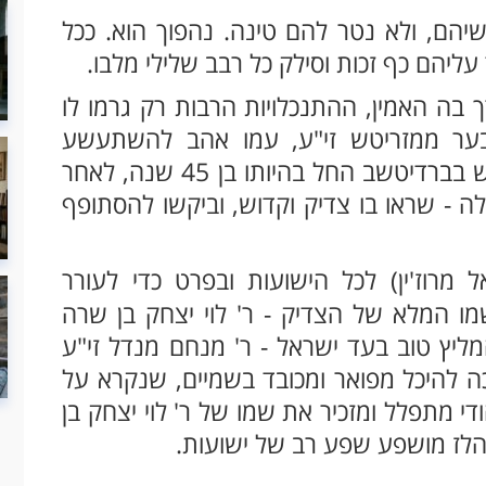
יהם, ולא נטר להם טינה. נהפוך הוא. ככל
עליהם כף זכות וסילק כל רבב שלילי מלבו.
 בה האמין, ההתנכלויות הרבות רק גרמו לו
ער ממזריטש זי"ע, עמו אהב להשתעשע
ולהתפלפל בתורה. את דרכו בקהילת הקודש בברדיטשב החל בהיותו בן 45 שנה, לאחר
ה - שראו בו צדיק וקדוש, וביקשו להסתופף
רוז'ין) לכל הישועות ובפרט כדי לעורר
ו המלא של הצדיק - ר' לוי יצחק בן שרה
ליץ טוב בעד ישראל - ר' מנחם מנדל זי"ע
כה להיכל מפואר ומכובד בשמיים, שנקרא על
די מתפלל ומזכיר את שמו של ר' לוי יצחק בן
 הלז מושפע שפע רב של ישועות.