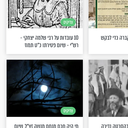
צדיקים
רה כדי לבקש
10 עובדות על רבי שלמה יצחקי -
רש"י - שיום פטירתו כ"ט תמוז
צדיקים
 בהסרטה נדירה
מי היה חכם מנחם מנשה זצ"ל, שיום