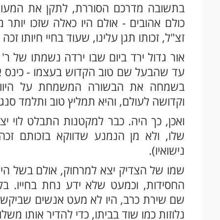
בתשובה מדרכם הסוררת, לתקן את המעוות 
כולם אהובים - אולם היו כאלה שזכו יותר 
זצ"ל, זכותו תגן עלינו, שעוד בחיי חיותו זכה
אור גדול ירד ביום שבו ירדה נשמתו של ר' ל
עד שהבעל שם טוב הקדוש בעצמו - כינס א
בשמחה את הבשורה המשמחת על היוולד
וקדושה לעולם, והיא תמליץ טוב ותלמד סנג
ואכן, כך היה. כבר למקטנות התבלט לוי י
שלו, ולא מן הנמנע שדווקא בזכותם זכה
נישואיו).
שמו של הצדיק יצא למרחוק, אולם בשל היות
החסידות, וכמעט שלא ידע נחת בחייו. בקהיל
שם שירת כרב, היו לא מעט אנשים שביקשו 
נלוזות כמו שוד בביתו, כדי להדיר אותו משלוו