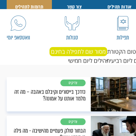
אודות תהילים
צור קשר
תרומות לתהילים
תפילות
סגולות
וואטסאפ יומי
טום הקטורת
מסור שם לתפילה בחינם
 ליום רביעי
תהילים ליום חמישי
צדיקים
נזדכך בייסורים וקיבלם באהבה – מה זה
מלמד אותנו על אמונה?
צדיקים
הבחור סולק פעמיים מהישיבה - מה גילה