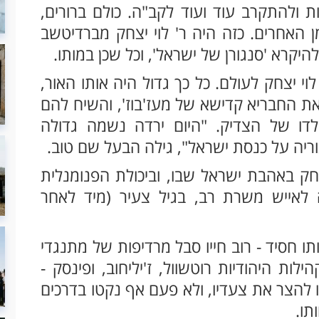
ולהתקרב עוד ועוד לקב"ה. כולם ברורים,
מן האחרים. כזה היה ר' לוי יצחק מברדיטשב
 להיקרא 'סנגורן של ישראל', וכל שכן במותו.
וי יצחק לעולם. כל כך גדול היה אותו האור,
ת החבריא קדישא של מעז'בוז', והשיח להם
ו של הצדיק. "היום ירדה נשמה גדולה
וריה על כנסת ישראל", גילה הבעל שם טוב.
צחק באהבת ישראל שבו, וביכולת הפנומנלית
 לאייש משרת רב, בגיל צעיר (מיד לאחר
ו חסיד - רוב חייו סבל מרדיפות של מתנגדי
ות היהודיות רוטשוול, ז'יליחוב, ופינסק -
להצר את צעדיו, ולא פעם אף נקטו בדרכים
תו.