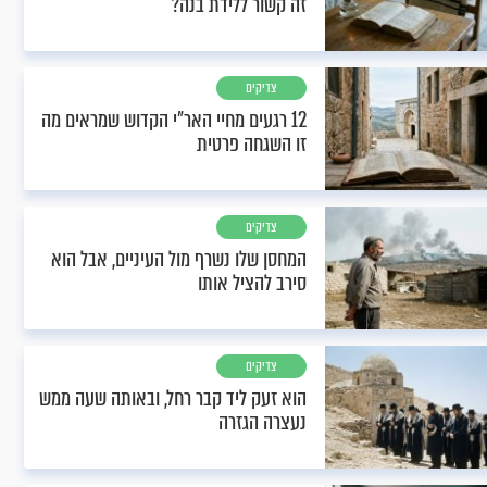
זה קשור ללידת בנה?
צדיקים
12 רגעים מחיי האר"י הקדוש שמראים מה
זו השגחה פרטית
צדיקים
המחסן שלו נשרף מול העיניים, אבל הוא
סירב להציל אותו
צדיקים
הוא זעק ליד קבר רחל, ובאותה שעה ממש
נעצרה הגזרה