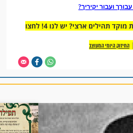
ורך ועבור יקיריך?
מחוברים רק לקבוצת ווטסאפ אחת מבית מוקד תהילים ארצי? יש לנו 4! לחצו
החיזוק היומי המעוצב