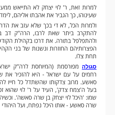
למרות זאת, ר' לוי יצחק לא התייאש ממעש
שעינוהו, כך הגביר את אהבתו אליהם, לימד 
ולמרות הכל, לא די בכך שלא עזב את הדרך
להתקרב ביתר שאת לרבו, הרה"ק דב ב
הפצרותיהם החוזרות ונשנות של בני הקהיל
תחת צלו.
מפורסמת (המיוחסת לרה"ק ישראל מ
סגולה
רחמים על עם ישראל - היא להזכיר את שמ
סאשע. מרוב צדקותו שהשתדל כל חייו להמ
בעל ה'צמח צדק', העיד על ר' לוי שהוא ז
שמו: 'היכל לוי יצחק בן שרה סאשה'. וכשיהו
שרה סאשע - אותו היכל נפתח, ועל היהודי