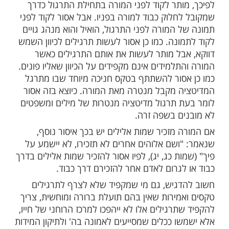
ומנם בעבר פעמים שתרגילים אלו היו קשורים
ליות, ולכן היו רבנים שסברו שיש לאוסרם.
ל מכיוון שאין בהם שום פולחן אלילי, אין בהם
בל אסור לצרף לתרגילים טקסים שאין בהם
ורה ומוחשית וממילא מבטאים תרבות זרה, ועל
ם מהתורה, שנאמר: "ובחוקותיהם לא תלכו"
, ג). חוק גויים הוא מנהג שמבטא סממנים
־דתיים שהתקבע אצל אחד העמים עד שהפך
הג מחייב, ואסרה התורה לעשותו כדי שישראל
ייחודם ועצמאותם הרוחנית, ולא ייגררו אחר
יים ואמונתם ויזנחו את מצוות התורה.
ותר לקוד לפני המורה בתחילת התרגול כדרך
חלוק כבוד למורה בפניו. אבל אסור לקוד לפני
המורה לפני התרגול, הואיל והוא מנהג גויים
נה. כמו כן אסור לעשות תרגילים לכיוון השמש