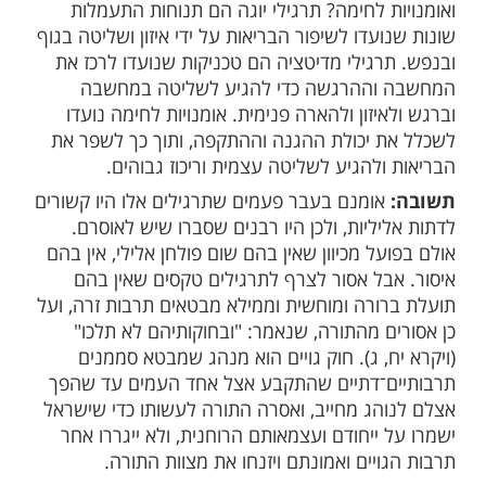
מות שלנו בתהילים
בלחיצה כאן >>>​
בוע בעיתון "בשבע" התייחס הרב איעזר מלמד
ם מותר להתאמן ביוגה, מדיטציה ואומנויות
קוחות מעולם הגויים.
פניכם:
האם מותר לעשות תרגילי יוגה, מדיטציה
ת לחימה? תרגילי יוגה הם תנוחות התעמלות
עדו לשיפור הבריאות על ידי איזון ושליטה בגוף
רגילי מדיטציה הם טכניקות שנועדו לרכז את
וההרגשה כדי להגיע לשליטה במחשבה
יזון ולהארה פנימית. אומנויות לחימה נועדו
 יכולת ההגנה וההתקפה, ותוך כך לשפר את
להגיע לשליטה עצמית וריכוז גבוהים.