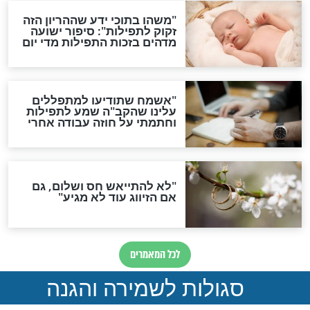
ות להמתקת הדינים וביטול
גזרות
סגולת ע"ב שמות הקודש
תפילה סגולית להמתקת
הדינים