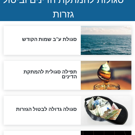
נהרגו בדרום לבנון
ההסכם החשאי של טראמפ
ואיראן: בלי שקיפות ועם הרבה
סימני שאלה
המסמך האבוד שנחשף
במרתפי מוסקבה: כתב היד
הנדיר של הרשב"ם התגלה
שורדת השואה שחוגגת 100:
"מודה לקב"ה על כל השנים"