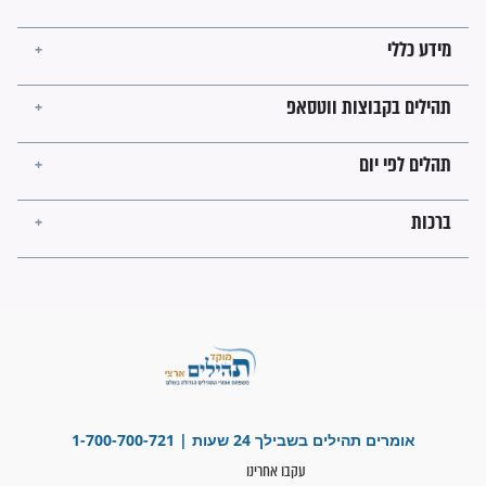
קבוצות ווטסאפ
 יום