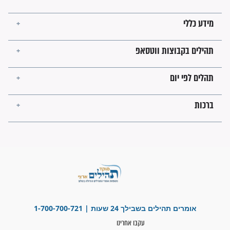
קבוצות ווטסאפ
 יום