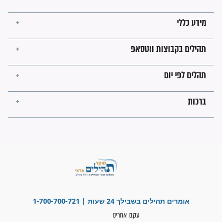
קבוצות ווטסאפ
 יום