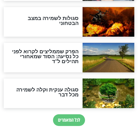
הרב שמואל אליהו: זה המפתח
לגאולה
זהו החוק הקוסמי שמחייב את
חורבנה של איראן לפי ספר
הזוהר הקדוש
בנו של הבבא סאלי: "אלו
השניות האחרונות לפני מלחמה
עולמית"