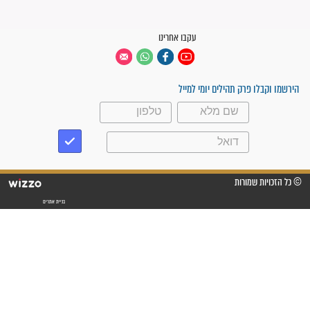
"משהו בתוכי ידע שההריון הזה
זקוק לתפילות": סיפור ישועה
מדהים בזכות התפילות מדי יום
"אשמח שתודיעו למתפללים
עלינו שהקב"ה שמע לתפילות
וחתמתי על חוזה עבודה אחרי
שנתיים של חיפוש!"
"לא להתייאש חס ושלום, גם
אם הזיווג עוד לא מגיע"
לכל המאמרים