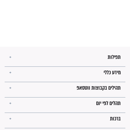
מה יהיו גבולות ארץ ישראל
בזמן הגאולה?
לכל המאמרים
ישועות תהילים
פציעת הראש של החייל הפכה
לנס רפואי בזכות...