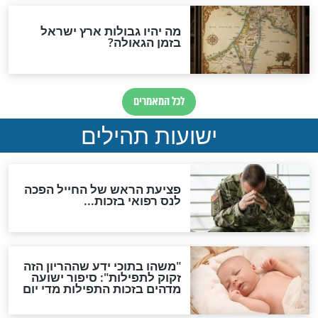
ות להמתקת הדינים וביטול
גזרות
סגולת ע"ב שמות הקודש
תפילה סגולית להמתקת
הדינים