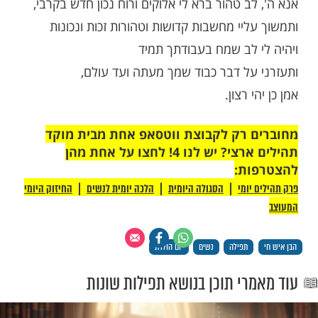
ות עוד תוכן חדש ומפתיע! התחברו לכל
מות שלנו בתהילים
בלחיצה כאן >>>​
 עולם
ע לפניך כי בהיום הזה שהוא יום (תאמר את
דתה העברי) לחודש (החודש העברי בו נולדה)
יום לידתי,
ב טהור ברא לי אלוקים ורוח נכון חדש בקרבי,
יי מחשבות קדושות וטהורות זכות ונכונות
 לב שמח בעבודתך תמיד
על דבר כבוד שמך מעתה ועד עולם,
 רצון.