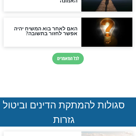
ההסכם החשאי של טראמפ
ואיראן: בלי שקיפות ועם הרבה
סימני שאלה
המסמך האבוד שנחשף
במרתפי מוסקבה: כתב היד
הנדיר של הרשב"ם התגלה
שורדת השואה שחוגגת 100:
"מודה לקב"ה על כל השנים"