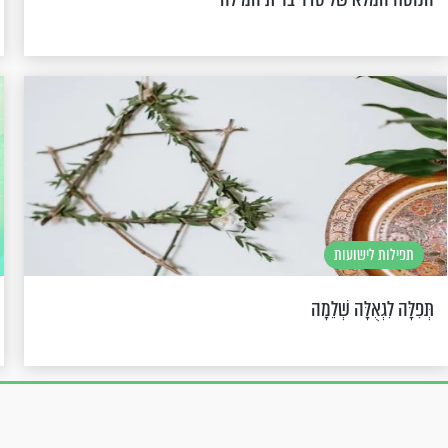
תפילות לישועות
תְּפִלָּה לִגְאֻלָּה שְׁלֵמָה