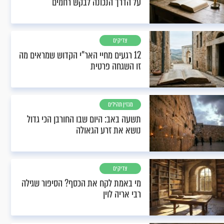
על הדרך הנכונה לבקש רחמים
צדיקים
12 רגעים מחיי האר"י הקדוש שמראים מה
זו השגחה פרטית
מגזין תהילים
תשעה באב: היום שבו החורבן הכי גדול
נושא את זרע הגאולה
צדיקים
מי באמת לקח את הכסף? הסיפור שגילה
רבי אריה לוין