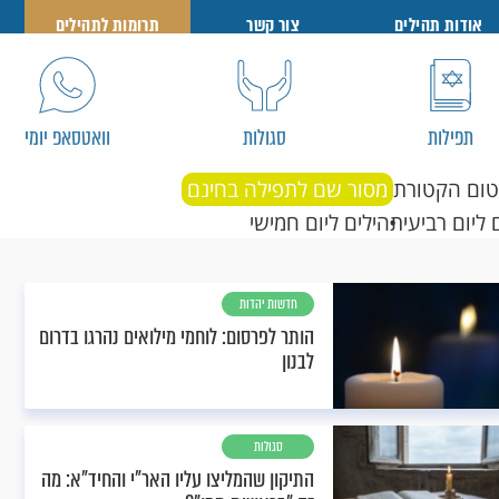
אודות תהילים
צור קשר
תרומות לתהילים
תפילות
סגולות
וואטסאפ יומי
טום הקטורת
מסור שם לתפילה בחינם
 ליום רביעי
תהילים ליום חמישי
חדשות יהדות
הותר לפרסום: לוחמי מילואים נהרגו בדרום
לבנון
סגולות
התיקון שהמליצו עליו האר"י והחיד"א: מה