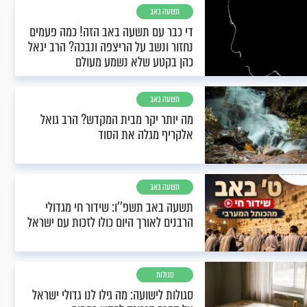
תשעה באב
די כבר עם תשעה באב הזה! כמה פעמים
נחזור ונשב על הריצפה ונבכה? הרב יגאל
כהן בקטע שלא נשמע מעולם
תשעה באב
מה יותר יקר מבית המקדש? הרב גואל
אלקריף מגלה את הסוד
תשעה באב
תשעה באב תשפ''ו: שידור חי מגדולי
הרבנים לאורך היום כולו לזכות עם ישראל
סגולות
סגולות לישועה: מה גילו לנו גדולי ישראל