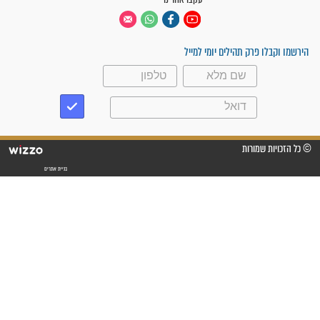
"משהו בתוכי ידע שההריון הזה
זקוק לתפילות": סיפור ישועה
מדהים בזכות התפילות מדי יום
"אשמח שתודיעו למתפללים
עלינו שהקב"ה שמע לתפילות
וחתמתי על חוזה עבודה אחרי
שנתיים של חיפוש!"
"לא להתייאש חס ושלום, גם
אם הזיווג עוד לא מגיע"