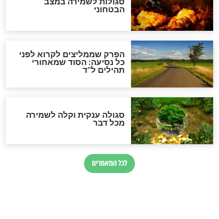
מיסטיקה וקבלה
הרב שמואל אליהו: זה המפתח
לגאולה
זהו החוק הקוסמי שמחייב את
חורבנה של איראן לפי ספר
הזוהר הקדוש
בנו של הבבא סאלי: "אלו
השניות האחרונות לפני מלחמה
עולמית"