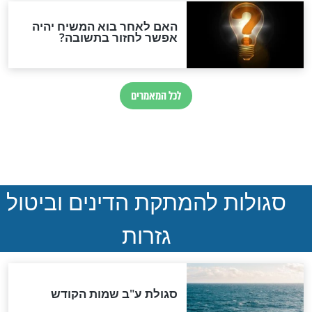
הותר לפרסום: לוחמי מילואים
נהרגו בדרום לבנון
ההסכם החשאי של טראמפ
ואיראן: בלי שקיפות ועם הרבה
סימני שאלה
המסמך האבוד שנחשף
במרתפי מוסקבה: כתב היד
הנדיר של הרשב"ם התגלה