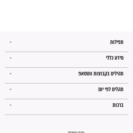
מה יהיו גבולות ארץ ישראל
בזמן הגאולה?
לכל המאמרים
ישועות תהילים
פציעת הראש של החייל הפכה
לנס רפואי בזכות...