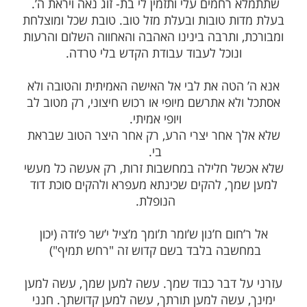
ל עולם, אתה בראת אדם ואמרת "לא טוב היות
האדם לבדו אעשה לו עזר כנגדו".
נו לישא אישה ולהוליד בנים, ולימדונו רבותינו
לברכה שלא לאחר מצווה זו, כי חיי האדם בעולם
 ובעולם הבא תלויים בנישואים ובקדושה.
ב נשבר באתי להפיל תחנתי לפניך אב הרחמן,
רחמים עלי ותזמין לי בת- זוג נאה ויראת ה’.
ות טובות ובעלת מזל טוב. טובת שכל ומוצלחת
 ותרבה בינינו האהבה והאחווה השלום והרעות
ונוכל לעבוד עבודת הקדש בלי טרדה.
הטה את לבי אל האישה האמיתית והטובה ולא
לא אתרשם מיופי או רכוש חיצוני, רק מטוב לב
ויופי אמיתי.