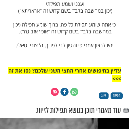
ך אחר יצרי הרע, רק אחר היצר הטוב שבראת
בי.
ל חלילה במחשבות זרות, רק אעשה כל מעשי
מך, להקים שכינתא מעפרא ולהקים סוכת דוד
הנופלת.
חום ח’נון ש’ומר ת’ומך מ’ציל י’שר פ’ודה (יכון
שבה בלבד בשם קדוש זה "רחש תמיף")
ל דבר כבוד שמך. עשה למען שמך, עשה למען
 עשה למען תורתך, עשה למען קדושתך. חנני
וענני ושמע תפילתי
ן במחשבה בלבד בשם קדוש זה "אראריתא")
 שומע תפילת כל פה, ברוך שומע תפילה (יכון