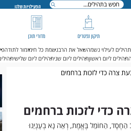
הפעילויות שלנו
תיקון נפטרים
מדורי תוכן
תהילים לעילוי נשמה
שאל את הרב
נשמת כל חי
מזמור לתודה
פי
תהילים ליום ראשון
תהילים ליום שני
תהילים ליום שלישי
תהילים
עת צרה כדי לזכות ברחמים
ה כדי לזכות ברחמים
ב הַחֶסֶד, הַחוֹמֵל בֶּאֱמֶת, רְאֵה נָא בְעָנְיֵנוּ