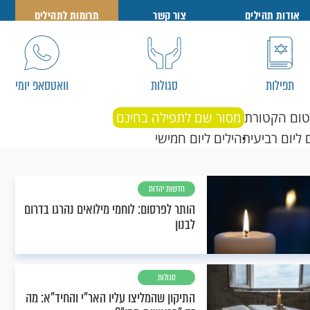
אודות תהילים
צור קשר
תרומות לתהילים
תפילות
סגולות
וואטסאפ יומי
טום הקטורת
מסור שם לתפילה בחינם
 ליום רביעי
תהילים ליום חמישי
חדשות יהדות
הותר לפרסום: לוחמי מילואים נהרגו בדרום
לבנון
סגולות
התיקון שהמליצו עליו האר"י והחיד"א: מה