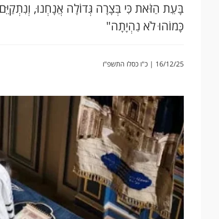
בָּעֵת הַזֹּאת כִּי בְּצָרָה גְּדוֹלָה אֲנָחְנוּ, וְנִתְקַיּ
כָּמוֹהוּ לֹא נִהְיָתָה"
16/12/25 | כ"ו כסלו התשפ"ו