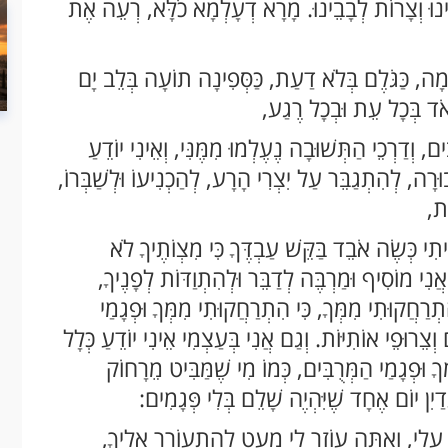
וֹבֵינוּ וְצָרוֹת לְבָבֵינוּ. מָרָא דְעָלְמָא כֹלָּא, רְעֵה אֶת
שָׁמָה, כַּגֹּלֶם בְּלֹא דַעַת, כַּסְּפִינָה תוֹעָה בְּלֵב יָם
אֹד בְּכָל עֵת וּבְכָל רֶגַע,
, וְדַרְכֵי הַתְּשׁוּבָה נֶעֶלְמוּ מִמֶּנִּי, וְאֵינִי יוֹדֵעַ
וּרָה, לְהִתְגַבֵּר עַל יִצְרִי הָרָע, לְהַכְנִיעוֹ וּלְשַׁבְּרוֹ,
ֶת,
ִי כְּשֶׂה אֹבֵד בַּקֵּשׁ עַבְדֶּךָ כִּי מִצְוֹתֶיךָ לֹא
אֲנִי מוֹסִיף וּמַרְבֶּה לְדַבֵּר וּלְהִתְוַדּוֹת לְפָנֶיךָ,
ְרַחֲקוּתִי מִמְּךָ, כִּי הִתְרַחֲקוּתִי מִמְּךָ וּפְגָמַי
וְצֵרוּפֵי אוֹתִיּוֹת. וְגַם אֲנִי בְּעַצְמִי אֵינִי יוֹדֵעַ כְּלָל
 וּפְגָמַי הַמְּרֻבִּים, כְּמוֹ מִי שֶׁמַּבִּיט מֵרָחוֹק
יִן יוֹם אֶחָד שֶׁיִּהְיֶה שָׁלֵם בְּלִי פְּגָמִים:
ם עָלַי, וְאַתָּה עוֹזֵר לִי מְעַט לְהִתְעוֹרֵר אֵלֶיךָ,