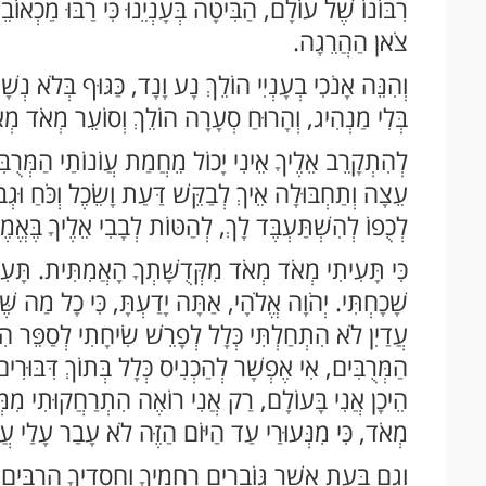
רִבּוֹנוֹ שֶׁל עוֹלָם, הַבִּיטָה בְּעָנְיֵנוּ כִּי רַבּוּ מַכְא
צֹאן הַהֲרֵגָה.
וְהִנֵּה אָנֹכִי בְעָנְיִי הוֹלֵךְ נָע וָנָד, כַּגּוּף בְּלֹא נְ
בְּלִי מַנְהִיג, וְהָרוּחַ סְעָרָה הוֹלֵךְ וְסוֹעֵר מְאֹד מְ
לְהִתְקָרֵב אֵלֶיךָ אֵינִי יָכוֹל מֵחֲמַת עֲוֹנוֹתַי הַמְּרֻבִּים
עֵצָה וְתַחְבּוּלָה אֵיךְ לְבַקֵּשׁ דַּעַת וָשֵׂכֶל וְכֹּחַ וּגְב
לְכֻפוֹ לְהִשְׁתַּעְבֶּד לָךְ, לְהַטּוֹת לְבָבִי אֵלֶיךָ בֶּאֱמ
כִּי תָּעִיתִי מְאֹד מְאֹד מִקְּדֻשָּׁתְךָ הָאֲמִתִּית. תָּעִית
שָׁכָחְתִּי. יְהֹוָה אֱלֹהָי, אַתָּה יָדַעְתָּ, כִּי כָל מַה שֶּׁ
עֲדַיִן לֹא הִתְחַלְתִּי כְּלָל לְפָרֵשׁ שִׂיחָתִי לְסַפֵּר הִת
הַמְּרֻבִּים, אִי אֶפְשָׁר לְהַכְנִיס כְּלָל בְּתוֹךְ דִּבּוּרִים 
הֵיכָן אֲנִי בָּעוֹלָם, רַק אֲנִי רוֹאֶה הִתְרַחֲקוּתִי מִמְּךָ
מְאֹד, כִּי מִנְּעוּרַי עַד הַיּוֹם הַזֶּה לֹא עָבַר עָלַי עֲדַ
וְגַם בְּעֵת אֲשֶׁר גּוֹבְרִים רַחֲמֶיךָ וַחֲסָדֶיךָ הָרַבִּי