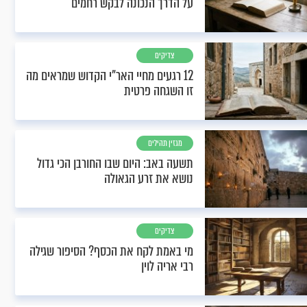
על הדרך הנכונה לבקש רחמים
צדיקים
12 רגעים מחיי האר"י הקדוש שמראים מה
זו השגחה פרטית
מגזין תהילים
תשעה באב: היום שבו החורבן הכי גדול
נושא את זרע הגאולה
צדיקים
מי באמת לקח את הכסף? הסיפור שגילה
רבי אריה לוין