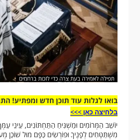
תפילה לאמירה בעת צרה כדי לזכות ברחמים
בואו לגלות עוד תוכן חדש ומפתיע! הת
בלחיצה כאן >>>​
יוֹשֵׁב הַמְּרוֹמִים וּמַשְׁגִּיחַ הַתַּחְתּוֹנִים, עֵינֵי עַמְּ
מִשְׁתַּטְּחִים לְפָנֶיךָ וּפוֹרְשִׂים כַּפָּם מוּל שׁוֹכֵן מְע