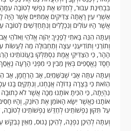
בִּבְחִינַת עִבּוּר, לְחַדֵּשׁ אֶת נַפְשִׁי לְטוֹבָה עִמָּהֶם
אַשְׁרֵי עַיִן רָאֲתָה צַדִּיקִים אֲמִתִּיִּים אֲשֶׁר הָיָה לָה
אֲשֶׁר הָיוּ עוֹלִים וְנִכְלָלִים וְנִתְחַדְּשִׁים לְטוֹבָה עַ
וְעַתָּה הִנֵּה בָּאתִי לְפָנֶיךָ יְהֹוָה אֱלֹהַי וֵאלֹהֵי אֲ
וְתוֹרֵנִי וְתוֹדִיעֵנִי עֵצָה וְתַחְבּוּלָה מַה לַּעֲשׂוֹת עַכ
הָהָר, כִּי הַצַּדִּיקֵי אֱמֶת נִסְתַּלְּקוּ בַּעֲוֹנוֹתֵינוּ הָ
חֶסֶד נֶאֱסָפִים בְּאֵין מֵבִין כִּי מִפְּנֵי הָרָעָה נֶאֱסַף 
וְעַתָּה עַתָּה אָבִי שֶׁבַּשָּׁמַיִם, אָב הָרַחֲמָן, אָב ה
הַזֹּאת כִּי בְּצָרָה גְּדוֹלָה אֲנָחְנוּ, וְנִתְקַיֵּם בָּנוּ 
נִהְיָתָה, כִּי הִכִּיתָ אוֹתָנוּ מַכָּה אֲשֶׁר לֹא כְתוּבָה ב
אוֹתָנוּ כַּאֲשֶׁר יִשָּׂא הָאוֹמֵן אֶת הַיּוֹנֵק, וְהָיוּ חָסִי
עַל תִּקּוּן נַפְשׁוֹתֵינוּ לְחַדֵּשׁ נַפְשׁוֹתֵינוּ לְטוֹבָה, לְח
וְעַתָּה לְהֵיכָן נִפְנֶה, לְהֵיכָן נָנוּס, מֵאַיִן נְבַקֵּשׁ עֵ