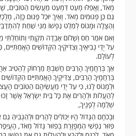
מְאֹד, וַאֲפִלּוּ מְעַט דִּמְעַט מַעֲשִׂים הַטּוֹבִים, שֶׁה
גַּם כֵּן פְּגוּמִים מְאֹד. וְאֵיךְ יוּכַל פָּגוּם כָּזֶה, מְלֻכְ
וְהַצָּלָה וּמָנוֹס לְמַלֵּט נַפְשׁוֹ מִנִּי שַׁחַת לְהִתְדַבֵּ
וְאִם אֹמַר חַס וְשָׁלוֹם אָבְדָה תִקְוָתִי וְתוֹחַלְתִּי מֵיְ
עַל יְדֵי נְבִיאֶיךָ וְצַדִּיקֶיךָ הַקְּדוֹשִׁים הָאֲמִתִּיִּים, 
לְעוֹלָם.
אַךְ בְּרַחֲמֶיךָ הָרַבִּים חָשַׁבְתָּ מֵרָחוֹק לְהֵטִיב אַחֲרִי
בְּרַחֲמֶיךָ הָרַבִּים, צַדִּיקֶיךָ הָאֲמִתִּיִּים הַקְּדוֹשִׁ
וּלְמָנוֹס לָנוּ, כִּי עַל יְדֵי מַעֲשֵׂיהֶם הַטּוֹבִים הָעֲצוּ
לְהַעֲלוֹת וּלְהָרִים אֶת כָּל בֵּית יִשְׂרָאֵל אֲשֶׁר זָכו
שְׁלֵמָה לְפָנֶיךָ,
וּבְכֹחָם הַגָּדוֹל הָיוּ יְכוֹלִים לְהָרִים וּלְהַגְבִּיהַּ ג
פִּזּוּר נַפְשִׁי הַמְפֻזֶּרֶת בְּפִזּוּר גָּדוֹל מְאֹד, הָעֲיֵפ
מְאֹד, לְכַנֵּס וּלְקַבֵּץ וּלְהַעֲלוֹת גַּם אֶת נַפְשִׁי בְּתוֹך