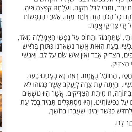
 יַחַד, וַתְּהִי לַדַּל תִּקְוָה, וְעֹלָתָהּ קָפְצָה פִּיהָ.
ֶם כָּל הַכֹּחַ הַזֶּה וְיוֹתֵר מִזֶּה, אַשְׁרֵי הַנְּפָשׁוֹת
ל יְדֵי צַדִּיקֵי אֱמֶת:
בוֹתַי, שֶׁתַּחְמוֹל וְתָחוֹס עַל נַפְשִׁי הָאֻמְלָלָה מְאֹד,
ְשָׁיו בָּעֵת הַזֹּאת אֲשֶׁר נִשְׁאַרְנוּ כַּתּוֹרֶן בְּרֹאשׁ
רַבִּים, הַצַּדִּיק אָבָד וְאֵין אִישׁ שָׂם עַל לֵב, וְאַנְשֵׁי
הַצַּדִּיק.
ַחֶסֶד, הַחוֹמֵל בֶּאֱמֶת, רְאֵה נָא בְעָנְיֵנוּ בָּעֵת
עַכְשָׁיו, וְהָיְתָה עֵת צָרָה לְיַעֲקֹב אֲשֶׁר כָּמוֹהוּ לֹא
ַּתּוֹרָה, זוֹ מִיתַת הַצַּדִּיקִים, אֲשֶׁר הָיוּ נוֹשְׂאִים
ם עַל נַפְשׁוֹתֵינוּ, וְהָיוּ מִסְתַּכְּלִים תָּמִיד בְּכָל עֵת
ַדֵּשׁ כַּנֶּשֶׁר יָמֵינוּ שֶׁעָבְרוּ בַּחֹשֶׁךְ.
זֶר לָנוּ.