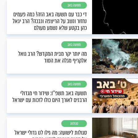
תשעה באב
די כבר עם תשעה באב הזה! כמה פעמים
נחזור ונשב על הריצפה ונבכה? הרב יגאל
כהן בקטע שלא נשמע מעולם
תשעה באב
מה יותר יקר מבית המקדש? הרב גואל
אלקריף מגלה את הסוד
תשעה באב
תשעה באב תשפ''ו: שידור חי מגדולי
הרבנים לאורך היום כולו לזכות עם ישראל
סגולות
סגולות לישועה: מה גילו לנו גדולי ישראל