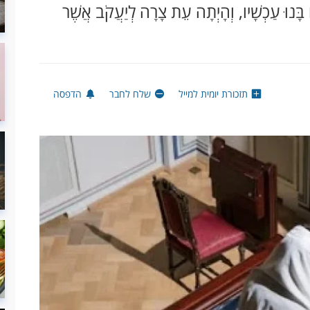
ֵם בָּנוּ עַכְשָׁיו, וְהָיְתָה עֵת צָרָה לְיַעֲקֹב אֲשֶׁר
תזכורת יומית למייל
שלח לחבר
הדפסה