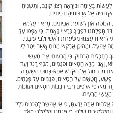
ָם לַעֲשׂוֹת בְּאֵימָה וּבְיִרְאָה רְצוֹן קוֹנָם, וְתַשְׁגִּיחַ
ְּדוֹשָׁה אֶל אֲרֻבּוֹתֵיהֶם כַּיּוֹנִים.
ם, הַנּוֹטֶה אֹזֶן לְשַׁוְעַת אֶבְיוֹנִים. מָרָא דְעָלְמָא
דֵּר תְּפִלָּתֵנוּ לְפָנֶיךָ כָּרָאוּי בֶּאֱמֶת, כִּי אָפְפוּ עָלַי
ִי לִרְאוֹת עָצְמוּ מִשַּׂעֲרוֹת רֹאשִׁי וְלִבִּי עֲזָבָנִי.
ה אֶפְעָל, וּמֵהֵיכָן אֲבַקֵּשׁ מָנוֹחַ אֲשֶׁר יִיטַב לִי,
מְּךָ בְּתַכְלִית הָרִחוּק, כִּי הֲרֵעוֹתִי אֶת מַעֲשַׂי
ֲטוֹא, וַאֲנִי מָלֵא חֲטָאִים וּפְגָמִים, מִכַּף רֶגֶל וְעַד
צֵאת מִן הַחוֹל אֶל הַקֹּדֶשׁ אֲפִלּוּ כְּחוּט הַשְּׂעָרָה,
ל פֶּשַׁע, חֲטָאִים עַל חֲטָאִים, פְּגָמִים עַל פְּגָמִים,
ד מֵאַלְפֵי אֲלָפִים וְרִבֵּי רְבָבוֹת חֲטָאִים וַעֲווֹנוֹת
י מַעֲשַׂי הָרָעִים.
ֹהִים אַתָּה יָדַעְתָּ, כִּי אִי אֶפְשָׁר לְהַכְנִיס כְּלָל
ְהַקִּלְקוּלִים שֶׁלָּנוּ, כִּי פָּגַמְנוּ וְקִלְקַלְנוּ מְאֹד