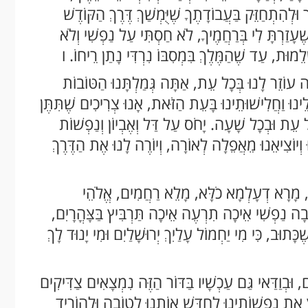
ּלְהִתְחַזֵּק בַּעֲבוֹדָתֶךָ שֶׁיֻּמְשַׁךְ דֶּרֶךְ הַקּוֹדֶשׁ
ֶעָזַרְתָּ לִי בְּרַחֲמֶיךָ, לֹא חַסְתִּי עַל נַפְשִׁי וְלֹא
לֵמוּת, עַד שֶׁהַמֶּלֶךְ בִּמְסִבּוֹ נִרְדִּי נָתַן רֵיחוֹ. ו
ה עוֹזֵר לָנוּ בְּכָל עֵת, אַתָּה גְּמַלְתָּנוּ הַטּוֹבוֹת
לֵינוּ וַחֲלִישׁוּתֵינוּ בָּעֵת הַזֹּאת, אָנוּ צְרִיכִים שֶׁתִּתֶּן
ְכָל עֵת וּבְכָל שָׁעָה. יָחֹס עַל דַּל וְאֶבְיוֹן וְנַפְשׁוֹת
ּ וְיוֹצִיאֵנוּ מֵאֲפֵלָה לְאוֹרָה, וְיוֹרֶה לָנוּ אֶת הַדֶּרֶךְ
ָם, מָרָא דְעָלְמָא כֹלָּא, מָלֵא רַחֲמִים, אֱלֹהֵי
בָה נַפְשִׁי אֵיכָה תִרְעֶה אֵיכָה תַּרְבִּיץ בַּצָּהֳרָיִם,
כָּתוּב, כִּי מִי יַחְמוֹל עָלַיִךְ יְרוּשָׁלַיִם וּמִי יָנוּד לָךְ
ם, וּבְוַדַּאי גַּם עַכְשָׁיו בַּדּוֹר הַזֶּה נִמְצָאִים צַדִּיקִים
 אֶת נַפְשׁוֹתֵינוּ לְחַדֵּשׁ אוֹתָנוּ לְטוֹבָה וּלְהוֹרִיד