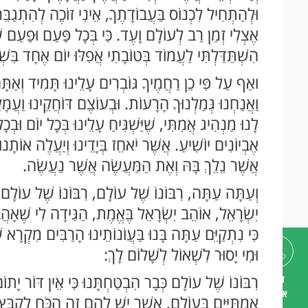
וּלְהַתְחִיל לִכְנוֹס בַּעֲבוֹדָתֶךָ, אֵינִי זוֹכֶה לְהִתְגַבֵּר ו
אֶצְלִי זְמַן רַב לְעוֹלָם וָעֶד. כִּי בְּכָל פַּעַם וּפַעַם שׁ
הִשְׁתַּדַּלְתִּי לַעֲמוֹד בְּטוֹבָתִי אֲפִלּוּ יוֹם אֶחָד בִּשְׁ
ואַף עַל פִּי כֵן רַחֲמֶיךָ גּוֹבְרִים עָלֵינוּ תָּמִיד וְאַתָּ
וַאֲנַחְנוּ גְּמַלְנוּךָ הָרָעוֹת. וּבְעוֹצֶם דּוֹחֲקֵינוּ וַעֲמָ
לָנוּ מַנְהִיג אֲמִתִּי, שֶׁיַּשְׁגִּיחַ עָלֵינוּ בְּכָל יוֹם וּב
אֶבְיוֹנִים יוֹשִׁיעַ. אֲשֶׁר יֹאחֵז בְּיָדֵינוּ וְיַעֲלֶה אוֹתָנו
אֲשֶׁר נֵלֵךְ בָּהּ וְאֶת הַמַּעֲשֶׂה אֲשֶׁר נַעֲשֶׂה.
וְעַתָּה עַתָּה, רִבּוֹנוֹ שֶׁל עוֹלָם, רִבּוֹנוֹ שֶׁל עוֹל
יִשְׂרָאֵל, אוֹהֵב יִשְׂרָאֵל בֶּאֱמֶת, הַגִּידָה לִי שֶׁאָהֲ
כִּי נִתְקַיֵּם עַתָּה בָּנוּ בַּעֲוֹנוֹתֵינוּ הָרַבִּים מִקְרָא שֶׁ
וּמִי יָסוּר לִשְׁאוֹל לְשָׁלוֹם לָךְ:
רִבּוֹנוֹ שֶׁל עוֹלָם כְּבָר הִבְטַחְתָּנוּ כִּי אֵין דּוֹר יָתוֹ
דברו
איתנו
אֲמִתִּיִּים בָּעוֹלָם, אֲשֶׁר יֵשׁ לָהֶם זֶה הַכֹּחַ לְקַבֵּץ