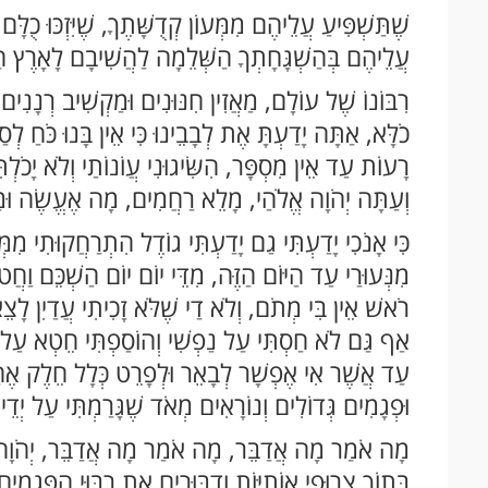
שֶׁתַּשְׁפִּיעַ עֲלֵיהֶם מִמְּעוֹן קְדֻשָּׁתֶךָ, שֶׁיִּזְכּוּ כֻלּ
עֲלֵיהֶם בְּהַשְׁגָּחָתְךָ הַשְּׁלֵמָה לַהֲשִׁיבָם לָאָרֶץ הַק
רִבּוֹנוֹ שֶׁל עוֹלָם, מַאֲזִין חִנּוּנִים וּמַקְשִׁיב רְנָנִי
כֹלָּא, אַתָּה יָדַעְתָּ אֶת לְבָבֵינוּ כִּי אֵין בָּנוּ כֹּחַ לְסַ
רָעוֹת עַד אֵין מִסְפָּר, הִשִּׂיגוּנִי עֲוֹנוֹתַי וְלֹא יָכֹלְתּ
וְעַתָּה יְהֹוָה אֱלֹהַי, מָלֵא רַחֲמִים, מָה אֶעֱשֶׂה וּמָ
כִּי אָנֹכִי יָדַעְתִּי גַם יָדַעְתִּי גוֹדֶל הִתְרַחֲקוּתִי מִ
מִנְּעוּרַי עַד הַיּוֹם הַזֶּה, מִדֵּי יוֹם יוֹם הַשְׁכֵּם וַח
רֹאשׁ אֵין בִּי מְתֹם, וְלֹא דַי שֶׁלֹּא זָכִיתִי עֲדַיִן לָ
אַף גַּם לֹא חַסְתִּי עַל נַפְשִׁי וְהוֹסַפְתִּי חֵטְא עַ
עַד אֲשֶׁר אִי אֶפְשָׁר לְבָאֵר וּלְפָרֵט כְּלָל חֵלֶק אֶחָ
וּפְגָמִים גְּדוֹלִים וְנוֹרָאִים מְאֹד שֶׁגָּרַמְתִּי עַל יְדֵ
מָה אֹמַר מָה אֲדַבֵּר, מָה אֹמַר מָה אֲדַבֵּר, יְהֹוָה אֱל
בְּתוֹךְ צֵרוּפֵי אוֹתִיּוֹת וְדִבּוּרִים אֶת רִבּוּי הַפְּגָמִים ו