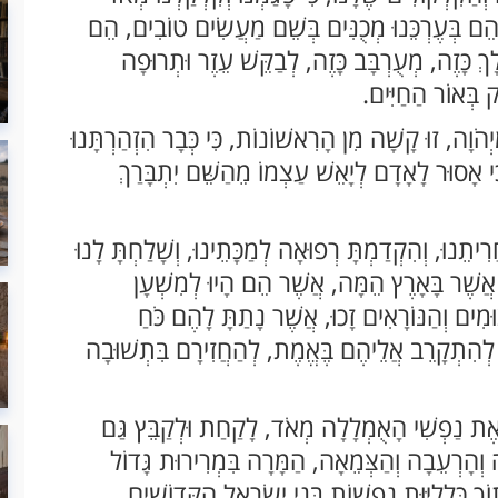
ֵם בְּעֶרְכֵּנוּ מְכֻנִּים בְּשֵׁם מַעֲשִׂים טוֹבִים, הֵם
לָךְ כָּזֶה, מְעֻרְבָּב כָּזֶה, לְבַקֵּשׁ עֵזֶר וּתְרוּפָה
ק בְּאוֹר הַחַיִּים.
הֹוָה, זוּ קָשָׁה מִן הָרִאשׁוֹנוֹת, כִּי כְּבָר הִזְהַרְתָּנוּ
כִּי אָסוּר לָאָדָם לְיָאֵשׁ עַצְמוֹ מֵהַשֵּׁם יִתְבָּרַךְ
תֵנוּ, וְהִקְדַמְתָּ רְפוּאָה לְמַכָּתֵינוּ, וְשָׁלַחְתָּ לָנוּ
ים אֲשֶׁר בָּאָרֶץ הֵמָּה, אֲשֶׁר הֵם הָיוּ לְמִשְׁעָן
מִים וְהַנּוֹרָאִים זָכוּ, אֲשֶׁר נָתַתָּ לָהֶם כֹּחַ
ּ לְהִתְקָרֵב אֲלֵיהֶם בֶּאֱמֶת, לְהַחֲזִירָם בִּתְשׁוּבָה
ַם אֶת נַפְשִׁי הָאֻמְלָלָה מְאֹד, לָקַחַת וּלְקַבֵּץ גַּם
ָה וְהָרְעֵבָה וְהַצְּמֵאָה, הַמָּרָה בִּמְרִירוּת גָּדוֹל
ְ כְּלָלִיּוּת נַפְשׁוֹת בְּנֵי יִשְׂרָאֵל הַקְּדוֹשִׁים