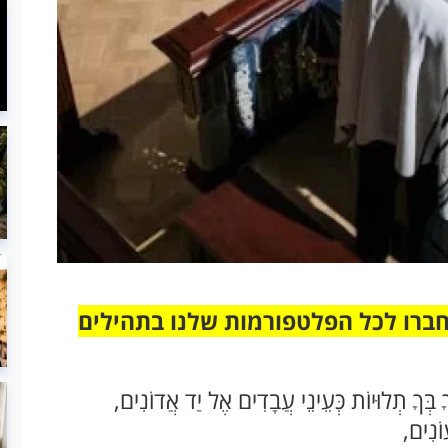
חברו לכל הפלטפורמות שלנו בתהילים
ךָ בְּךָ תְלוּיוֹת כְּעֵינֵי עֲבָדִים אֶל יַד אֲדוֹנִים,
וֹנִים,