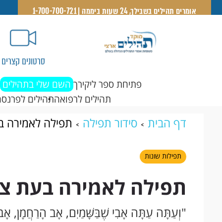
אומרים תהילים בשבילך, 24 שעות ביממה | 1-700-700-721
סרטונים קצרים
פתיחת ספר ליקירך
השם שלי בתהילים
תהילים לרפואה
תהילים לפרנסה
דף הבית
סידור תפילה
תפילה לאמירה ב
תפילות שונות
תפילה לאמירה בעת צר
"וְעַתָּה עַתָּה אָבִי שֶׁבַּשָּׁמַיִם, אָב הָרַחֲמָן, אָ