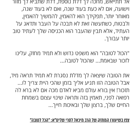
בות בכל רחבי אירופה, כך הופצה התורה
בים והביאה איתה ריבוי לומדים ופריחה. סגירת
ת הביאה בסופה לפתיחת ישיבות רבות
. (אנציקלופדיה יהודית דעת)
לתות נסגרות בפנינו, אנו נוחלים הפסדים
עיתים לא פוסחים מעלינו. ואנו, אבלים וחפויי
הלים כאילו משא כבד מונח על כתפינו.
ה תוכל להביא מזור למכתנו - "אין בורא עולם
 לאדם אם לא ברא לה קודם לכן רפואה" - אין
רת לאדם אם לא נפתחת לו דלת חלופית
טובה יותר מקודמתה.
 דלתות נסגרות בפניך, ההצלחה רחוקה ממך,