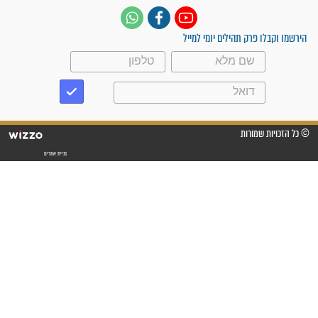
פציעת הראש של החייל הפכה
לנס רפואי בזכות...
"משהו בתוכי ידע שההריון הזה
זקוק לתפילות": סיפור ישועה
מדהים בזכות התפילות מדי יום
"אשמח שתודיעו למתפללים
עלינו שהקב"ה שמע לתפילות
וחתמתי על חוזה עבודה אחרי
שנתיים של חיפוש!"