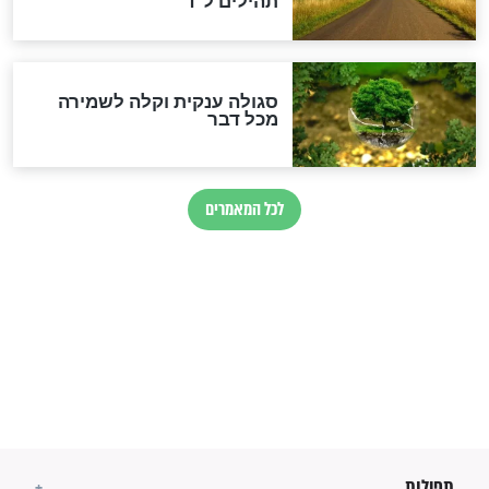
כשממשמשים ובאים
לכל המאמרים
מיסטיקה וקבלה
הרב שמואל אליהו: זה המפתח
לגאולה
זהו החוק הקוסמי שמחייב את
חורבנה של איראן לפי ספר
הזוהר הקדוש