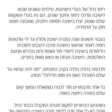
מות שלנו בתהילים
בלחיצה כאן >>>​
יים שנה נוסדה ישיבת "עץ חיים" בוולוז'ין, הלא
ת וולוז'ין". הישיבה הייתה תופעה חדשה בעולם
ל פולין. היא הוקמה ביוזמת רבני קהילות
חודית להקים בית יוצר לגדולי תורה. להאדיר
ות למדרגה גבוהה.
ל של בעלי כישרונות, עילויים וגאונים שבאו
רכי לימוד וחינוך שונים. הם היו בעלי השקפות
ות, יצרו בישיבה תסיסה רוחנית, שטבעה חותם
למידיה.
ים שנה נסגרה ישיבת וולוז'ין על ידי שלטונות