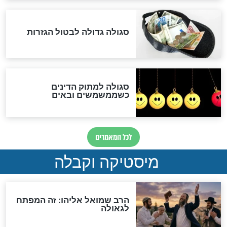
המסמך האבוד שנחשף
במרתפי מוסקבה: כתב היד
הנדיר של הרשב"ם התגלה
שורדת השואה שחוגגת 100:
"מודה לקב"ה על כל השנים"
לכל המאמרים
אחרית הימים