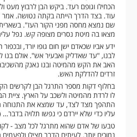
הכחילו וגופם רעד. ביקש הבן לרבוץ מעט ולנ
עוד. בצד הדרך הייתה בקתה נטושה. אמר הא
שם נמצא מחסה מפני הקור העז". בשארית 
מצאו בה מיטת נסרים מצופה קש. נפל עליה 
ידע אביו שכאדם ישן חום גופו יורד, ובכפור 
לבנו, "עד שאדליק ואבעיר אש". אולם בנו לא
האב את הקש מהמיטה ובנו נאנק מהשכיבה
זרדים להדלקת האש.
בחלוף דקות מספר התרגל הבן לקרשים הקשי
לו לרדת מהמיטה ולשכב על הארץ. ציית הבן
התהפך מצד לצד, עד שמצא את התנוחה הנכ
עליו כדי שלא יירדם כי נפשו תלויה בדבר... 
טבעו של אדם שהוא מתרגל לכל מצב - לקוש
נמוכים יותר. לעיתים הדבר מצילו ולפעמים 