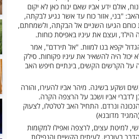
וח, אולם ידע אביו שאם ינוח כאן לא יקום
ב: "בני, אזור כוח עד אשר נגיע לבקתה,
כוחם הגיעו השניים אל הבקתה, ולשמחתם,
הילד, ועצם את עיניו באפיסת כוחות.
הגדול יקפא בנו למוות. "אל תירדם", אמר
 יכול היה להשאיר את עיניו פקוחות. סילק
 על הקרשים הקשים, בינתיים חיפש האב
ם ושקע בשינה. מיהר אביו להעירו, והורה
 לדברי אביו ושכב על הרצפה הקרה.
ונה ונרדם. התחיל האב לטלטלו, לצעוק
(המגיד מדובנא)
י, למיטת עצים, לרצפה ואפילו למקומות
הדבר בעוכריו. לעיתים הקשיים והנפילות