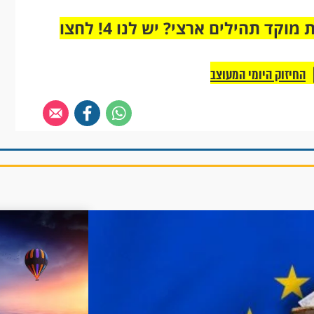
מחוברים רק לקבוצת ווטסאפ אחת מבית מוקד תהילים ארצי? יש לנו 4! לחצו
החיזוק היומי המעוצב