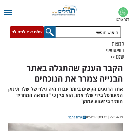
שלח שם לתפילה
 הענק שהתגלה באתר
ה צמרר את הנוכחים
ם הקשים ביותר עבורו היה גילוי של שלד תינוק
בידי שלד אמו, הוא ציין כי "המראה המחריד
זעזוע עמוק"