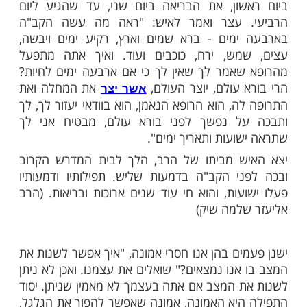
ים הגיע אדם אל הרב ישעיהו קרליץ - ה"חזון
, ובכה לפניו בבכיות גדולות: "כבוד הרב, עכשיו
רופא, לאחר בדיקות מקיפות אמר לי הרופא
מחלה מסוכנת, וכתוצאה מכך נשארו לי עוד
ים לחיות, מה אעשה כבוד הרב?" מירר בבכי.
ע אותו ה"חזון איש", הביא חומש, פתח אותו
וא מתחילת פרשת "בראשית", את כל הבריאה
ון, את הבריאה ביום שני, עד שהגיע ליום
 עצר ואמר לאיש: "ראה מה עשה הקב"ה
מים - ברא שמים וארץ, רקיע ימים ויבשה,
מש, ירח, כוכבים ועוד. ואיך אתה מתפעל
אמר לך שאין לך כי אם ארבעה ימים לחיות?
 עולם, יוצר העולם,
את המחלה ואת
אשר יצר
, הוא הרופא הנאמן, הוא בוודאי יעזור לך, לך
ל נפשך לפני בורא עולם, מבטיח אני לך