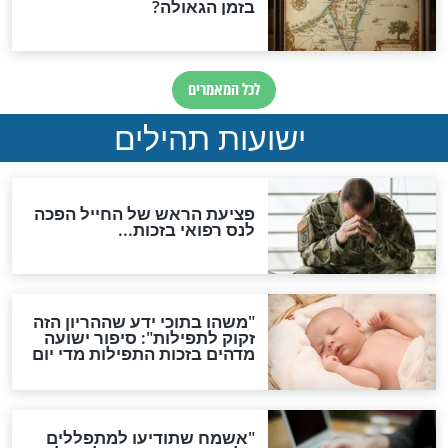
לכל המאמרים
ות להמתקת הדינים וביטול
גזרות
סגולת ע"ב שמות הקודש