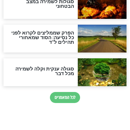
לכל המאמרים
מיסטיקה וקבלה
הרב שמואל אליהו: זה המפתח
לגאולה
זהו החוק הקוסמי שמחייב את
חורבנה של איראן לפי ספר
הזוהר הקדוש