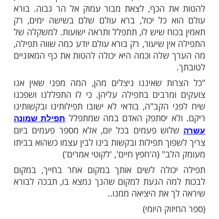
ועות ותאריך ימים".
ש מביתו של הרב, הלך לבית המדרש הקרוב
י הקב"ה בדמעות שליש. תפילותיו ודמעותיו
עות, והוא חי עוד שנים ארוכות ובריאות. (הרב
למה שיק)
ים בהן אנו חסרי אמונה, "איך אפשר לשנות את
אנו נמצאים?" שואלים את עצמנו. ואכן לא ניתן
 המצב אם אתה בעצמך לא מאמין שניתן. יסוד
יא האמונה, אמונה שאפשר להפוך את הגלגל,
 הכף, לצאת מבור עמוק אל הר גבוה. בורא
 כל יכול, ברא עולם שלם בשישה ימים, רק
וח שיש לו, תתפלל ותראה ישועות. למשקלה של
ן שיעור, רק בורא עולם יודע כמה שווה תפילה,