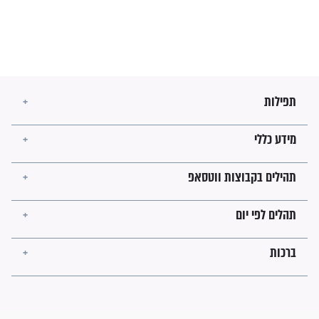
בנו של הבבא סאלי: "אלו
השניות האחרונות לפני מלחמה
עולמית"
מה יהיו גבולות ארץ ישראל
בזמן הגאולה?
לכל המאמרים
ישועות תהילים