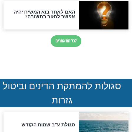
חדשות יהדות
הותר לפרסום: לוחמי מילואים
נהרגו בדרום לבנון
ההסכם החשאי של טראמפ
ואיראן: בלי שקיפות ועם הרבה
סימני שאלה
המסמך האבוד שנחשף
במרתפי מוסקבה: כתב היד