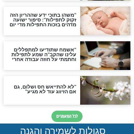
ות להמתקת הדינים וביטול
גזרות
סגולת ע"ב שמות הקודש
תפילה סגולית להמתקת
הדינים