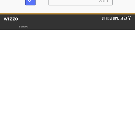
"אשמח שתודיעו למתפללים
עלינו שהקב"ה שמע לתפילות
וחתמתי על חוזה עבודה אחרי
שנתיים של חיפוש!"
"לא להתייאש חס ושלום, גם
אם הזיווג עוד לא מגיע"
לכל המאמרים
סגולות לשמירה והגנה