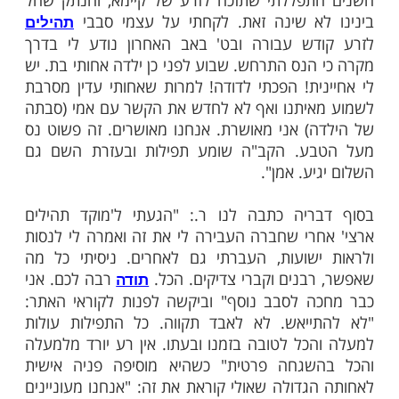
ם לחינה ולחתונה, לא הגיעה לברית של הבן
ר נישואיי היא ובעלה הדירו את רגליהם מביתנו
 קטן שהיה בינינו, ולא הצלחתי להפיס אותה.
ית, התנתקה אחותי גם מהורי ומשני אחיי ללא
ש. היא לא הגיעה לשום שמחה משפחתית, גם
חה המורחבת. פשוט התנתקה מכולם. שנתיים
לאחר מכן, ב"ה, ילדתי בת. לצערי, שני ילדיי, שהם בני 3
וב, לא זכו להכיר את דודתם".
ת כאבה של אחותי שהייתה נשואה עשר שנים
תה להביא ילד לעולם" ר. ממשיכה ומספרת, "כל
תפללתי שתזכה לזרע של קיימא, והנתק שחל
לא שינה זאת. לקחתי על עצמי סבבי
תהילים
דש עבורה ובט' באב האחרון נודע לי בדרך
הנס התרחש. שבוע לפני כן ילדה אחותי בת. יש