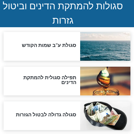
ההסכם החשאי של טראמפ
ואיראן: בלי שקיפות ועם הרבה
סימני שאלה
המסמך האבוד שנחשף
במרתפי מוסקבה: כתב היד
הנדיר של הרשב"ם התגלה
שורדת השואה שחוגגת 100:
"מודה לקב"ה על כל השנים"