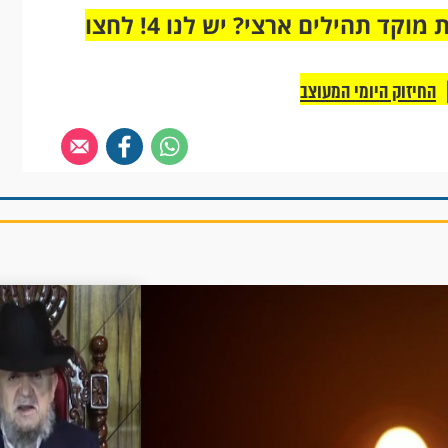
מחוברים רק לקבוצת ווטסאפ אחת מבית מוקד תהילים ארצי? יש לנו 4! לחצו
החיזוק היומי המעוצב