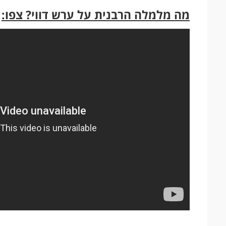
מה מלמלה הרבנית על ערש דווי? צפו: