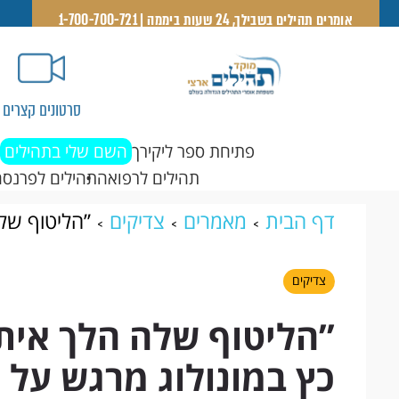
אומרים תהילים בשבילך, 24 שעות ביממה | 1-700-700-721
סרטונים קצרים
פתיחת ספר ליקירך
השם שלי בתהילים
תהילים לרפואה
תהילים לפרנסה
דף הבית
מאמרים
צדיקים
’’הליטוף של
מרגש על הרבנית תמר שטינמן ע’’ה
צדיקים
’’הליטוף שלה הלך אית
כץ במונולוג מרגש על 