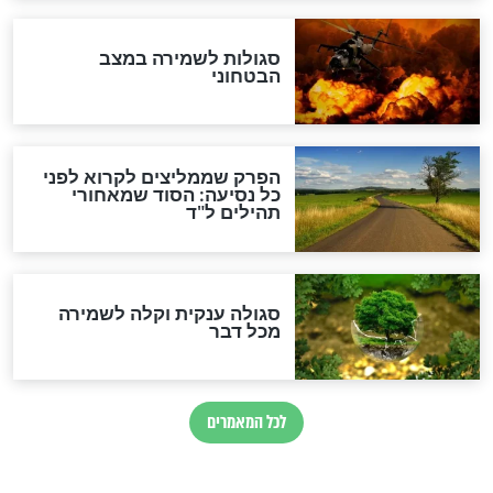
הרב שמואל אליהו: זה המפתח
לגאולה
זהו החוק הקוסמי שמחייב את
חורבנה של איראן לפי ספר
הזוהר הקדוש
בנו של הבבא סאלי: "אלו
השניות האחרונות לפני מלחמה
עולמית"