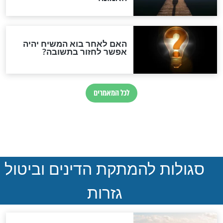
ההסכם החשאי של טראמפ
ואיראן: בלי שקיפות ועם הרבה
סימני שאלה
המסמך האבוד שנחשף
במרתפי מוסקבה: כתב היד
הנדיר של הרשב"ם התגלה
שורדת השואה שחוגגת 100:
"מודה לקב"ה על כל השנים"