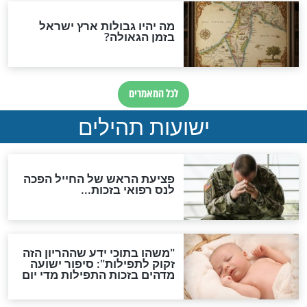
ות להמתקת הדינים וביטול
גזרות
סגולת ע"ב שמות הקודש
תפילה סגולית להמתקת
הדינים