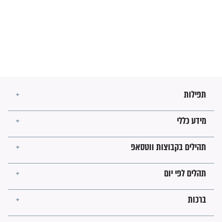
מה יהיו גבולות ארץ ישראל
בזמן הגאולה?
לכל המאמרים
ישועות תהילים
פציעת הראש של החייל הפכה
לנס רפואי בזכות...