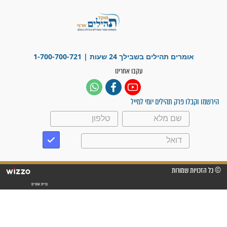
"משהו בתוכי ידע שההריון הזה
זקוק לתפילות": סיפור ישועה
מדהים בזכות התפילות מדי יום
"אשמח שתודיעו למתפללים
עלינו שהקב"ה שמע לתפילות
וחתמתי על חוזה עבודה אחרי
שנתיים של חיפוש!"
"לא להתייאש חס ושלום, גם
אם הזיווג עוד לא מגיע"