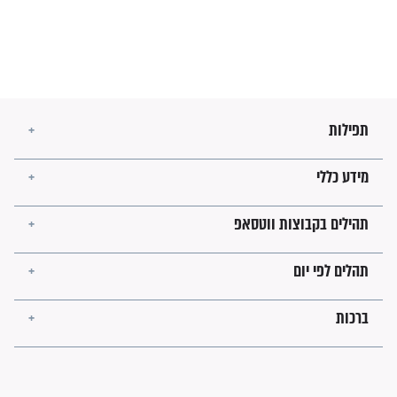
מה יהיו גבולות ארץ ישראל
בזמן הגאולה?
לכל המאמרים
ישועות תהילים
פציעת הראש של החייל הפכה
לנס רפואי בזכות...