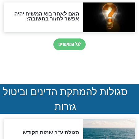
הותר לפרסום: לוחמי מילואים
נהרגו בדרום לבנון
ההסכם החשאי של טראמפ
ואיראן: בלי שקיפות ועם הרבה
סימני שאלה
המסמך האבוד שנחשף
במרתפי מוסקבה: כתב היד
הנדיר של הרשב"ם התגלה