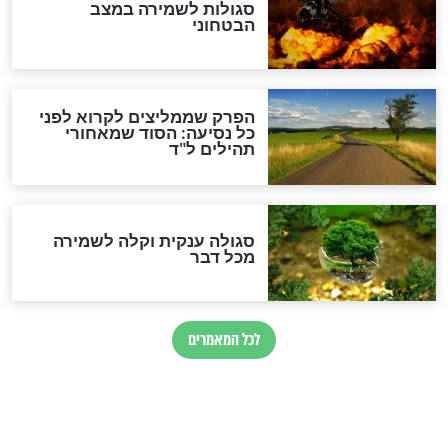
מיסטיקה וקבלה
הרב שמואל אליהו: זה המפתח
לגאולה
זהו החוק הקוסמי שמחייב את
חורבנה של איראן לפי ספר
הזוהר הקדוש
בנו של הבבא סאלי: "אלו
השניות האחרונות לפני מלחמה
עולמית"