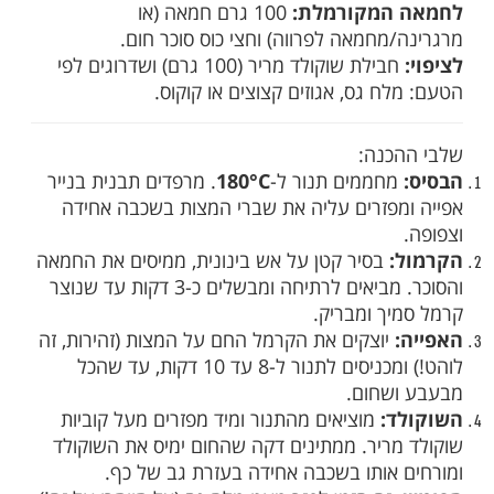
מצה חייבת להיות משעממת? המתכון הבא הוא
ושלם בין מלוח למתוק, בין פריכות לנימוחות,
ל בדיוק את כל אותן שאריות שחשבתם שאין להן
(לכל מה שנשאר בחבילה):
מצות:
שבורות לחתיכות גסות (בערך 4-5
המקורמלת:
100 גרם חמאה (או
מחמאה לפרווה) וחצי כוס סוכר חום.
חבילת שוקולד מריר (100 גרם) ושדרוגים לפי
 גס, אגוזים קצוצים או קוקוס.
כנה:
חממים תנור ל-
180°C
. מרפדים תבנית בנייר