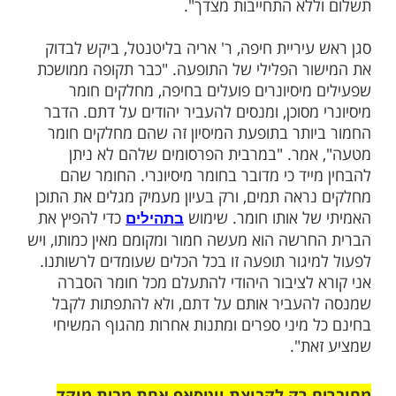
ובר הוא למעשה ספרון קטן ממדים אך עבה,
 667 עמודים, אשר מחולק ע"י גוף הנקרא "קרן אחווה
משיחית". 558 עמודים בספרון הם של הברית החדשה,
1 עמודים בלבד מורכבים בפרקי תהילים. השילוב בין
ועד ליהודים תמימים, שאינם בקיאים בתחום,
ספר התהילים-כביכול, ותוך כדי להיחשף גם
שקריים של הדת הנוצרית. ולא זאת בלבד –
רון מוזמנים הקוראים לקבל תכנים נוצרים
חינם - "אנו מציעים לך ספרות משיחית נוספת.
ור עד ארבעה ספרים מתוך הרשימה ללא
לא התחייבות מצדך".
יריית חיפה, ר' אריה בליטנטל, ביקש לבדוק
ר הפלילי של התופעה. "כבר תקופה ממושכת