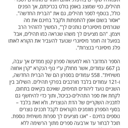
ות עוד תוכן חדש ומפתיע! התחברו לכל
מות שלנו בתהילים
בלחיצה כאן >>>​
ה
, שיבוא אלי, אני אתן לו תהילים
תהילים
כך אמר יו"ר המועצה הדתית בחיפה, הרב אבי
וכח הפרסומים אודות מיסיונרים שמחלקים חומרי
קריים בחיפה. אותם חומרים מתחזים לספרי
כפי שמוצג באופן בולט בכריכתם, אך הפנים
וסף לספר תהילים, גם את "הברית החדשה".
ום אופן להתפתות ולקבל בחינם את מה
מיסיונרים נותנים לך", המשיך להזהיר הרב
הם מציעים לך משהו שנראה כמו תהילים, אבל
 חומר מיסיונרי שנועד להעביר את הקורא לאותו
נרי בנצרות".