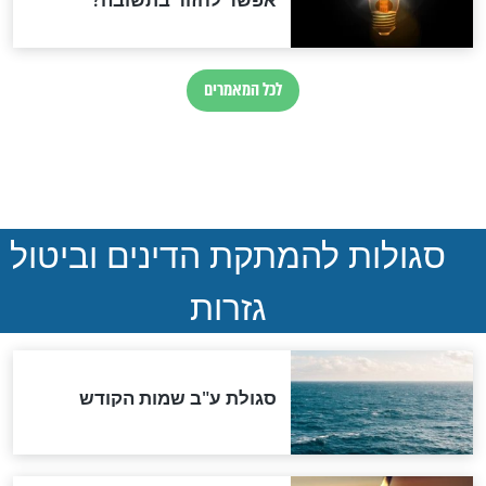
הותר לפרסום: לוחמי מילואים
נהרגו בדרום לבנון
ההסכם החשאי של טראמפ
ואיראן: בלי שקיפות ועם הרבה
סימני שאלה
המסמך האבוד שנחשף
במרתפי מוסקבה: כתב היד
הנדיר של הרשב"ם התגלה