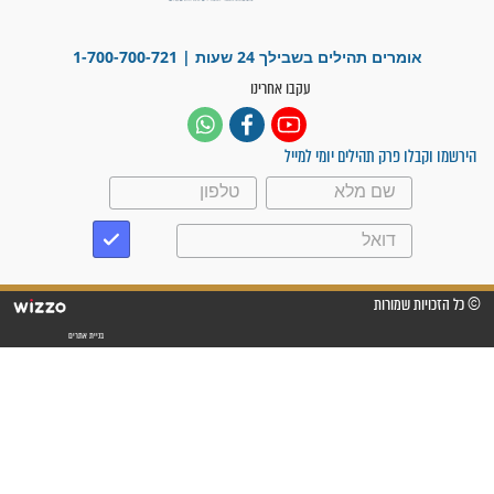
"משהו בתוכי ידע שההריון הזה
זקוק לתפילות": סיפור ישועה
מדהים בזכות התפילות מדי יום
"אשמח שתודיעו למתפללים
עלינו שהקב"ה שמע לתפילות
וחתמתי על חוזה עבודה אחרי
שנתיים של חיפוש!"
"לא להתייאש חס ושלום, גם
אם הזיווג עוד לא מגיע"