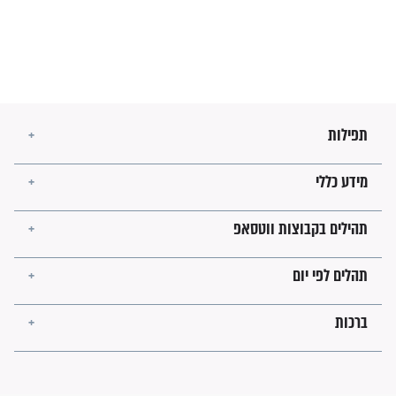
זהו החוק הקוסמי שמחייב את
חורבנה של איראן לפי ספר
הזוהר הקדוש
בנו של הבבא סאלי: "אלו
השניות האחרונות לפני מלחמה
עולמית"
מה יהיו גבולות ארץ ישראל
בזמן הגאולה?