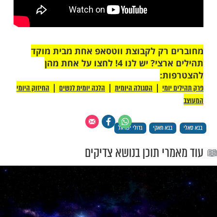
חיצתו של 'אביהם הקדוש'.
לדאבון הלב, בכ"ה באדר ב' התש"ל (2 באפריל 1970
 נהרג ה'בבא חאקי' בתאונת דרכים - בדרכו
מנתיבות לביתו שברמלה, ובהלוויתו השתתפו 20,000
הילים המיוחד שפתחנו
לעילוי נשמת
קי זיע"א,
הקליקו כאן
י יצחק אביחצירא​