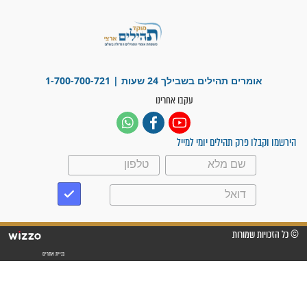
לכל המאמרים
ישועות תהילים
פציעת הראש של החייל הפכה
לנס רפואי בזכות...
"משהו בתוכי ידע שההריון הזה
זקוק לתפילות": סיפור ישועה
מדהים בזכות התפילות מדי יום
"אשמח שתודיעו למתפללים