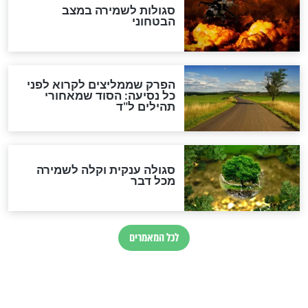
סגולה למתוק הדינים
כשממשמשים ובאים
לכל המאמרים
מיסטיקה וקבלה
הרב שמואל אליהו: זה המפתח
לגאולה