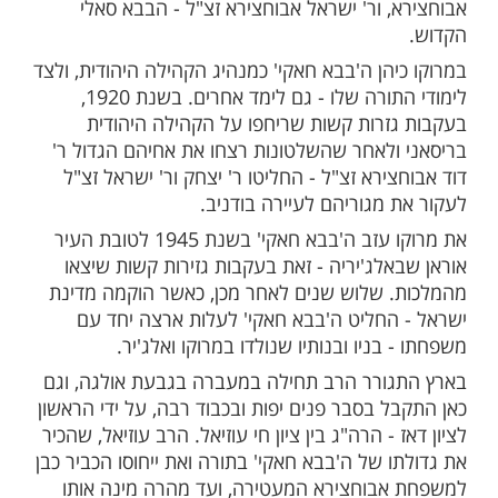
ות עוד תוכן חדש ומפתיע! התחברו לכל
מות שלנו בתהילים
בלחיצה כאן >>>​
אבוחצירא המכונה 'בבא חאקי' נולד בריסאני
שבמרוקו, בשנת 1895 - לאביו ר' מסעוד אבוחצירא, בנו
 יעקב', ר' יעקב אבוחצירא. אחיו הם ר' דוד
, ור' ישראל אבוחצירא זצ"ל - הבבא סאלי
הן ה'בבא חאקי' כמנהיג הקהילה היהודית, ולצד
לימודי התורה שלו - גם לימד אחרים. בשנת 1920,
זרות קשות שריחפו על הקהילה היהודית
ולאחר שהשלטונות רצחו את אחיהם הגדול ר'
ירא זצ"ל - החליטו ר' יצחק ור' ישראל זצ"ל