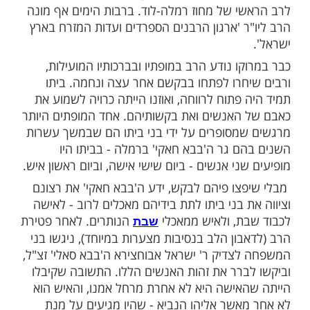
 מגוריהם לעיירה בודניב.
את מרוקו עזב ה'בבא חאקי' בשנת 1945 לטובת העיר
אלג'יריה - זאת בעקבות גזירות קשות שיצאו
 שלוש שנים לאחר מכן, כאשר הוקמה מדינת
החליט ה'בבא חאקי' לעלות ארצה יחד עם
בניו ובנותיו שנולדו במרוקו ואלג'יר.
ורר הרב תחילה במעברה בגבעת אולגה, וגם
ל בסבר פנים יפות ובכבוד רבה, על ידי הראשון
 - הרה"ג בין ציון חי עוזיאל. הרב עוזיאל, שהכיר
 של ה'בבא חאקי' בתורה ואת ייחוסו הכביר כבן
בוחצירא המעטירה, ועד מהרה מינה אותו
י של מחוז רמלה-לוד. ברבות הימים אף מונה
ר 'ארגון הרבנים הספרדים ועדות המזרח בארץ