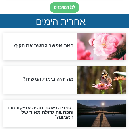
צדיקים
ר"ש אוירבך זצ"ל?
שמואל הנביא - דמותו
ותחילת דרכו. הרצאה
מרתקת בליווי מצגת
צדיקים