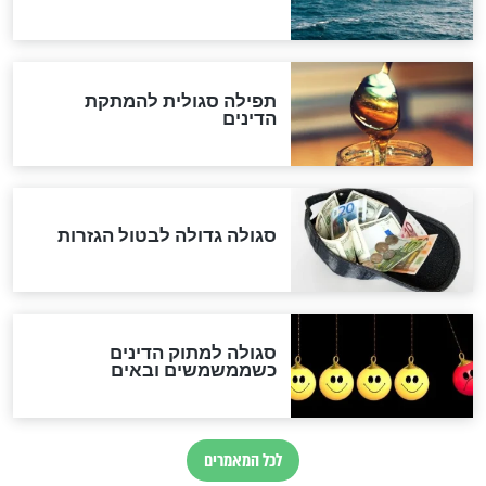
המסמך האבוד שנחשף
במרתפי מוסקבה: כתב היד
הנדיר של הרשב"ם התגלה
שורדת השואה שחוגגת 100:
"מודה לקב"ה על כל השנים"
לכל המאמרים
אחרית הימים