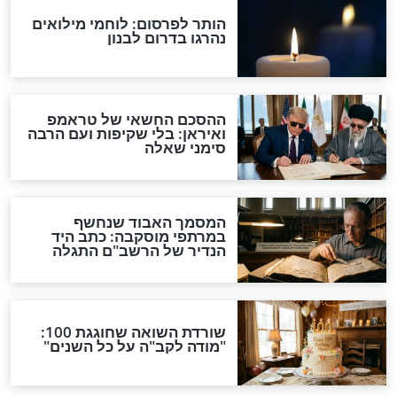
נוך הילדים
11 עובדות על הבעל שם
 אשר פריינד
טוב, לרגל יום פטירתו - ו’ סיון
צדיקים
גש: כשהרב יוסף
הסגולה הגדולה של היום:
פלד החזיר את כספי
הילולת המהרי"ל