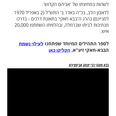
ו נודע הרב במופתיו ובברכותיו המועילות,
חרו לפתחו בבקשם אחר עצה ונחמה. ביתו
פתוח לרווחה, ואוזנו הייתה כרויה לשמוע את
האנשים ואת בקשותיהם. אחד המופתים היותר
מסופרים על ידי בני ביתו הם שבמשך עשרות
ם גר ה'בבא חאקי' ברמלה - בביתו היו
ני אנשים - ביום שישי אישה, וביום ראשון איש.
צו פיהם לבקש, ידע ה'בבא חאקי' את רצונם
 בני ביתו לתת בידיהם מאכלים לרוב - לאישה
ת, ולאיש ממאכלי
הנותרים. לאחר פטירת
שבת
ון הלב בנסיבות מצערות במיוחד), ניגשו בני
צדיק ר' ישראל אבוחצירא ה'בבא סאלי' זצ"ל,
ברר את זהות האנשים הללו. התשובה שקיבלו
אישה היא לא אחרת מרחל אמנו, והאיש הוא
אשר אליהו הנביא - שהיו מגיעים על מנת