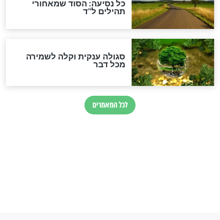
זהו החוק הקוסמי שמחייב את
חורבנה של איראן לפי ספר
הזוהר הקדוש
בנו של הבבא סאלי: "אלו
השניות האחרונות לפני מלחמה
עולמית"
מה יהיו גבולות ארץ ישראל
בזמן הגאולה?