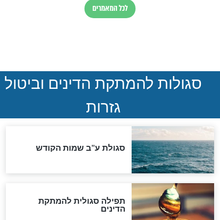
המסמך האבוד שנחשף
במרתפי מוסקבה: כתב היד
הנדיר של הרשב"ם התגלה
שורדת השואה שחוגגת 100:
"מודה לקב"ה על כל השנים"
"נביא בעיר": מכירת המחלה
לגוי והוספת השם חזקיהו
לרפואת הרב דב הכהן קוק
לכל המאמרים