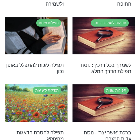
 מיוחדות לאמירה
תפילה לאמירה בקבר ר'
מאיר בעל הנס
בלות ועילוי נשמה
תפילות לרפואה ובריאות
ֹּר לִקְדוֹשֵׁי הַשּׁוֹאָה
תפילה לשלום בתוך עם
ישראל