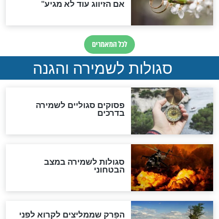
סגולה למתוק הדינים
כשממשמשים ובאים
לכל המאמרים
מיסטיקה וקבלה
הרב שמואל אליהו: זה המפתח
לגאולה