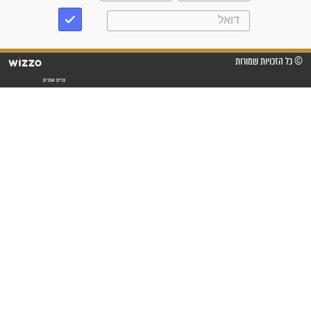
"אשמח שתודיעו למתפללים
עלינו שהקב"ה שמע לתפילות
וחתמתי על חוזה עבודה אחרי
שנתיים של חיפוש!"
"לא להתייאש חס ושלום, גם
אם הזיווג עוד לא מגיע"
לכל המאמרים
סגולות לשמירה והגנה