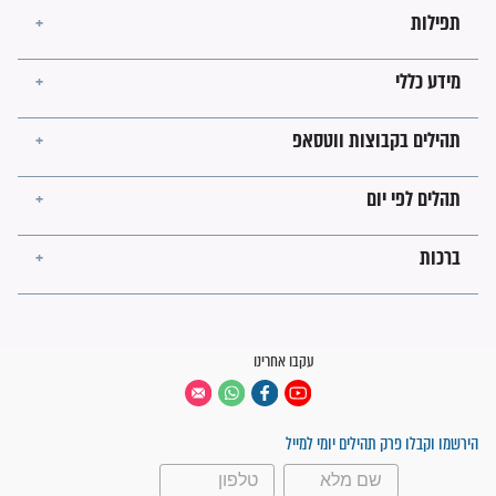
לכל המאמרים
ישועות תהילים
פציעת הראש של החייל הפכה
לנס רפואי בזכות...
"משהו בתוכי ידע שההריון הזה
זקוק לתפילות": סיפור ישועה
מדהים בזכות התפילות מדי יום