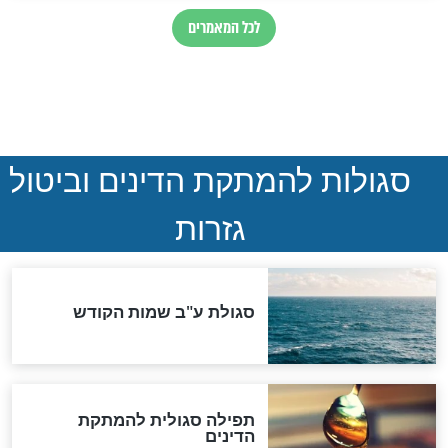
ההסכם החשאי של טראמפ
ואיראן: בלי שקיפות ועם הרבה
סימני שאלה
המסמך האבוד שנחשף
במרתפי מוסקבה: כתב היד
הנדיר של הרשב"ם התגלה
שורדת השואה שחוגגת 100:
"מודה לקב"ה על כל השנים"
לכל המאמרים