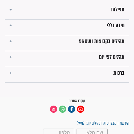
לכל המאמרים
ישועות תהילים
פציעת הראש של החייל הפכה
לנס רפואי בזכות...
"משהו בתוכי ידע שההריון הזה
זקוק לתפילות": סיפור ישועה
מדהים בזכות התפילות מדי יום