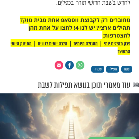
י אַתָּה יָדַעְתָּ אֶת מַכְאוֹבֵינוּ בְּגוּף וָנֶפֶשׁ; רְפָאֵנוּ
פֵא, הוֹשִׁיעֵנוּ וְנִוָּשֵׁעָה, כִּי תְהִלָּתֵנוּ אַתָּה, וְתַמְשִׁיךְ
יְדֵי קְדֻשַּׁת שַׁבָּת, הֶאָרַת הַתְּשׁוּבָה עִלָּאָה, וְנִזְכֶּה
ּב בִּתְשׁוּבָה שְׁלֵמָה לְפָנֶיךָ בֶּאֱמֶת, וּתְזַכֵּנוּ
ֵאַהֲבָה כִּרְצוֹנְךָ הַטּוֹב.
ֵן וָחֶסֶד וְהוֹד וְהָדָר וְתִפְאֶרֶת עַל כָּל כְּשֵׁרֵי הַדּוֹר
, וְתִתֵּן לָהֶם חֵן וָחֶסֶד וְרַחֲמִים בְּעֵינֶיךָ וּבְעֵינֵי כָּל
פְּאֵם מִכָּל תַּחֲלוּאֵיהֶם וּמִכָּל מַכְאוֹבֵיהֶם, וְיִהְיוּ
ְעֵינֵי הַבְּרִיּוֹת, וְכָל אֶחָד וְאֶחָד לְפִי כַּשְׁרוּתוֹ כֵּן יְקַבֵּל
ְיִתְגַּדֵּל בְּעֵינֵי הַבְּרִיּוֹת, וְעַל־יְדֵי־זֶה יִהְיֶה נַעֲשָׂה
 וְצִיּוּן לְקַבֵּל בְּתוֹכוֹ מִשְׁנֵה תּוֹרָה, חִדּוּשִׁין דְּאוֹרָיְתָא,
ַׁבָּת חִדּוּשֵׁי תּוֹרָה בְּכִפְלַיִם.
 רק לקבוצת ווטסאפ אחת מבית מוקד
תהילים ארצי? יש לנו 4! לחצו על אחת מהן