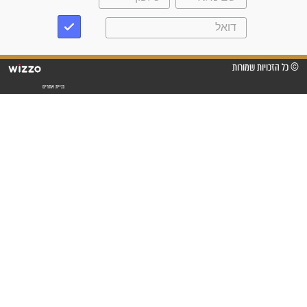
"אשמח שתודיעו למתפללים
עלינו שהקב"ה שמע לתפילות
וחתמתי על חוזה עבודה אחרי
שנתיים של חיפוש!"
"לא להתייאש חס ושלום, גם
אם הזיווג עוד לא מגיע"
לכל המאמרים
סגולות לשמירה והגנה