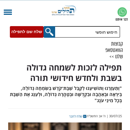
שלח שם לתפילה
 לזכות לשמחה גדולה
ולחדש חידושי תורה
 וְתוֹשִׁיעֵנוּ לְקַבֵּל שַׁבָּת־קֹדֶשׁ בְּשִׂמְחָה גְּדוֹלָה,
ְאַהֲבָה וּבִקְדֻשָּׁה וּבְטָהֳרָה גְּדוֹלָה, וּלְעַנֵּג אֶת הַשַּׁבָּת
עֹנֶג"