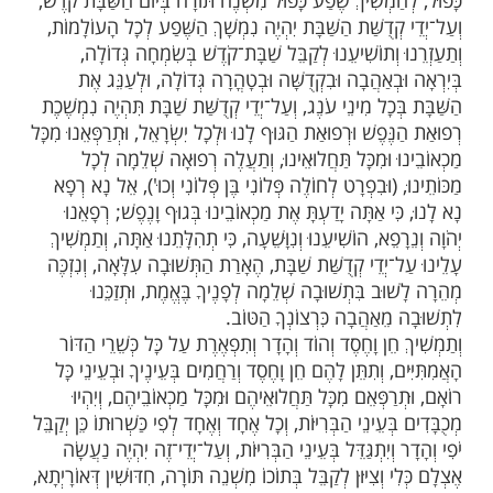
ות עוד תוכן חדש ומפתיע! התחברו לכל
מות שלנו בתהילים
בלחיצה כאן >>>​
 עוֹלָם, זַכֵּנוּ בְּרַחֲמֶיךָ הָרַבִּים לְחַדֵּשׁ חִדּוּשִׁין
בְּשַׁבָּת עַל חַד תְּרֵין, חִדּוּשִׁין אֲמִתִּיִּים דִּקְדֻשָּׁה,
יִּהְיוּ לְנַחַת וּלְרָצוֹן לְפָנֶיךָ, וְנִזְכֶּה לְהַשְׁפִּיעַ לֶחֶם
ֹם הַשַּׁבָּת שֶׁהוּא מִשְׁנֵה תּוֹרָה, וּתְזַכֵּנוּ לְשֶׁפַע
מְשִׁיךְ שֶׁפַע כָּפוּל מִשְׁנֶה תּוֹרָה בְּיוֹם הַשַּׁבָּת קֹדֶשׁ,
ְדֻשַּׁת הַשַּׁבָּת יִהְיֶה נִמְשָׁךְ הַשֶּׁפַע לְכָל הָעוֹלָמוֹת,
וְתוֹשִׁיעֵנוּ לְקַבֵּל שַׁבָּת־קֹדֶשׁ בְּשִׂמְחָה גְּדוֹלָה,
ְאַהֲבָה וּבִקְדֻשָּׁה וּבְטָהֳרָה גְּדוֹלָה, וּלְעַנֵּג אֶת
כָל מִינֵי עֹנֶג, וְעַל־יְדֵי קְדֻשַּׁת שַׁבָּת תִּהְיֶה נִמְשֶׁכֶת
פֶשׁ וּרְפוּאַת הַגּוּף לָנוּ וּלְכָל יִשְׂרָאֵל, וּתְרַפְּאֵנוּ מִכָּל
 וּמִכָּל תַּחֲלוּאֵינוּ, וְתַעֲלֶה רְפוּאָה שְׁלֵמָה לְכָל
(וּבִפְרָט לְחוֹלֶה פְּלוֹנִי בֶּן פְּלוֹנִי וְכוּ'), אֵל נָא רְפָא