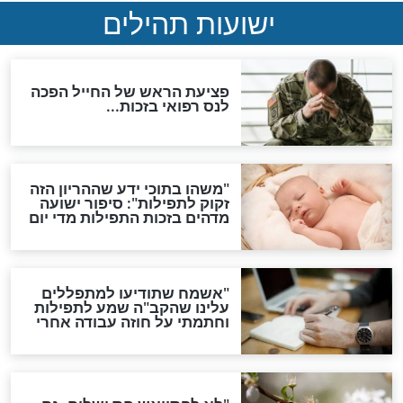
ות להמתקת הדינים וביטול
גזרות
סגולת ע"ב שמות הקודש
תפילה סגולית להמתקת
הדינים