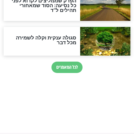
זהו החוק הקוסמי שמחייב את
חורבנה של איראן לפי ספר
הזוהר הקדוש
בנו של הבבא סאלי: "אלו
השניות האחרונות לפני מלחמה
עולמית"
מה יהיו גבולות ארץ ישראל
בזמן הגאולה?