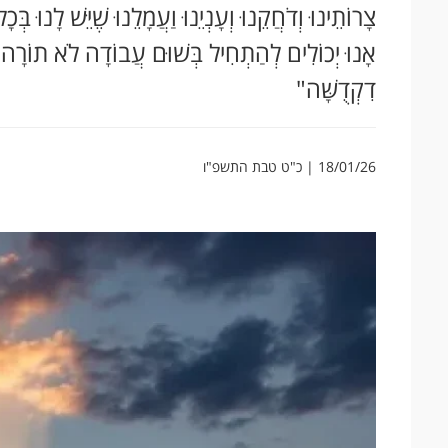
צָרוֹתֵינוּ וְדֹחֲקֵנוּ וְעָנְיֵנוּ וַעֲמָלֵנוּ שֶׁיֵּשׁ לָנוּ בְּ
אָנוּ יְכוֹלִים לְהַתְחִיל בְּשׁוּם עֲבוֹדָה לֹא תוֹרָה 
דִקְדֻשָּׁה"
18/01/26 | כ"ט טבת התשפ"ו