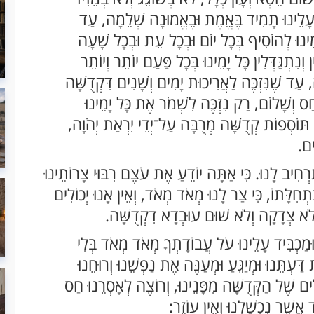
עָלֵינוּ תָמִיד בֶּאֱמֶת וּבֶאֱמוּנָה שְׁלֵמָה, עַד
יָמֵינוּ לְהוֹסִיף בְּכָל יוֹם וּבְכָל עֵת וּבְכָל שָׁעָה
וְנִתְגַּדְּלִין כָּל יָמֵינוּ בְּכָל פַּעַם יוֹתֵר וְיוֹתֵר
עַד שֶׁנִּזְכֶּה לַאֲרִיכוּת יָמִים וְשָׁנִים דִּקְדֻשָּׁה
חַס וְשָׁלוֹם, רַק נִזְכֶּה לִשְׁמֹר אֶת כָּל יָמֵינוּ
ַם תּוֹסְפוֹת קְדֻשָּׁה מְרֻבָּה עַל־יְדֵי יִרְאַת יְהֹוָה,
ים.
ַּרְחִיב לָנוּ. כִּי אַתָּה יוֹדֵעַ אֶת עֹצֶם רִבּוּי צָרוֹתֵינוּ
ם בִּתְחִלָּתוֹ, כִּי צַר לָנוּ מְאֹד מְאֹד, וְאֵין אָנוּ יְכוֹלִים
לֹא צְדָקָה וְלֹא שׁוּם עוּבְדָא דִקְדֻשָּׁה.
, וּמַכְבִּיד עָלֵינוּ עֹל עֲבוֹדָתְךָ מְאֹד מְאֹד בְּלִי
ַּעְתֵּנוּ וּמְיַגֵּעַ וּמְעַנֶּה אֶת נַפְשֵׁנוּ וְרוּחֵנוּ
לִים שֶׁל הַקְּדֻשָּׁה מִפָּנֵינוּ, וְרוֹצֶה לְאָסְרֵנוּ חַס
ַד אֲשֶׁר נִכְשַׁלְנוּ וְאֵין עוֹזֵר: