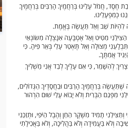
ְבַת חֶסֶד, חֲמֹל עָלֵינוּ בְּרַחֲמֶיךָ הָרַבִּים בְּרַחֲמֶיךָ
ֵנוּ כְּמִפְעָלֵינוּ.
ָּה לִהְיוֹת שֵׁב וְאַל תַּעֲשֶׂה בֶּאֱמֶת.
הַצִּילֵנִי מִטִּיט וְאַל אֶטְבָּעָה אִנָּצְלָה מִשּׂוֹנְאַי
ִּבְלָעֵנִי מְצוּלָה וְאַל תֶּאְטַר עָלַי בְּאֵר פִּיהָ. כִּי
גִּיד אֲמִתֶּךָ.
י צָרִיךְ לְהִשָּׁמֵר, כִּי אִם עָלֶיךָ לְבַד אֲנִי מַשְׁלִיךְ
שֶּׁתַּעֲשֶׂה בְּרַחֲמֶיךָ הָרַבִּים וּבַחֲסָדֶיךָ הַגְּדוֹלִים,
ִילֵנִי מִפְּגַם הַבְּרִית וְלֹא יָבוֹא עָלַי שׁוּם הִרְהוּר
 וְתַצִּילֵנִי תָמִיד מִשֶּׁקֶר הַחֵן וְהֶבֶל הַיֹּפִי, וּתְזַכֵּנִי
יבָה וְלֹא בַּעֲמִידָה וְלֹא בַּהֲלִיכָה, וְלֹא בַּאֲכִילָתִי