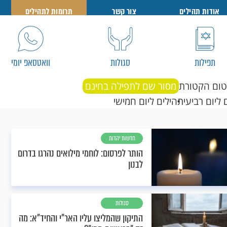
אודות תהילים
צור קשר
תרומות לתהילים
תפילות
סגולות
וואטסאפ יומי
טום הקטורת
מסור שם לתפילה בחינם
 ליום רביעי
תהילים ליום חמישי
חדשות יהדות
הותר לפרסום: לוחמי מילואים נהרגו בדרום
לבנון
סגולות
התיקון שהמליצו עליו האר"י והחיד"א: מה