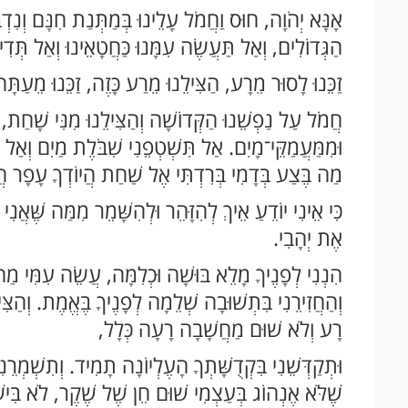
אָנָּא יְהֹוָה, חוּס וַחֲמֹל עָלֵינוּ בְּמַתְּנַת חִנָּם וְנִד
הַגְּדוֹלִים, וְאַל תַּעֲשֶׂה עִמָּנוּ כַּחֲטָאֵינוּ וְאַל תְּדִינ
זַכֵּנוּ לָסוּר מֵרָע, הַצִּילֵנוּ מֵרַע כָּזֶה, זַכֵּנוּ מֵעַת
חֲמֹל עַל נַפְשֵׁנוּ הַקְּדוֹשָׁה וְהַצִּילֵנוּ מִנִּי שָׁחַת, 
וּמִמַּעֲמַקֵּי־מָיִם. אַל תִּשְׁטְפֵנִי שִׁבֹּלֶת מַיִם וְאַל ת
מַה בֶּצַע בְּדָמִי בְּרִדְתִּי אֶל שַׁחַת הֲיוֹדְךָ עָפָר הֲיַ
כִּי אֵינִי יוֹדֵעַ אֵיךְ לְהִזָּהֵר וּלְהִשָּׁמֵר מִמַּה שֶּׁאֲנִ
אֶת יְהָבִי.
הִנְנִי לְפָנֶיךָ מָלֵא בּוּשָׁה וּכְלִמָּה, עֲשֵׂה עִמִּי מַה 
וְהַחֲזִירֵנִי בִּתְשׁוּבָה שְׁלֵמָה לְפָנֶיךָ בֶּאֱמֶת. וְהַצּ
רָע וְלֹא שׁוּם מַחֲשָׁבָה רָעָה כְּלָל,
וּתְקַדְּשֵׁנִי בִּקְדֻשָּׁתְךָ הָעֶלְיוֹנָה תָמִיד. וְתִשְׁמְרֵנִי
שֶׁלֹּא אֶנְהוֹג בְּעַצְמִי שׁוּם חֵן שֶׁל שֶׁקֶר, לֹא בִּישִׁ