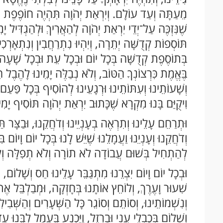
מֵעַתָּה וְעַד עוֹלָם. וְיִרְאַת יְהֹוָה תִּהְיֶה חוֹפֶפֶת 
שֶׁנִּזְכֶּה עַל־יְדֵי יִרְאַת יְהֹוָה לְהַאֲרִיךְ וּלְהַגְדִּיל 
תּוֹסְפוֹת קְדֻשָּׁה יְתֵרָה, וְיִהְיוּ נִתְרַחֲבִין וְנִתְאָרְכִין 
בְּתוֹסֶפֶת קְדֻשָּׁה בְּכָל יוֹם וּבְכָל עֵת וּבְכָל שָׁעָה, 
בֶּאֱמֶת כִּרְצוֹנְךָ הַטּוֹב, וְלֹא נְבַלֶּה יָמֵינוּ לָהֶבֶל 
וְשָׁעוֹתֵינוּ וְעִתּוֹתֵינוּ וּרְגָעֵינוּ לְהוֹסִיף בְּכָל פַּע
וִיקֻיַּם בָּנוּ מִקְרָא שֶׁכָּתוּב יִרְאַת יְהֹוָה תּוֹסִיף יָמִ
וּתְרַחֵם עָלֵינוּ וְתִרְאֶה בְעָנְיֵינוּ וְדֹחֲקֵנוּ, וּבַצָּר ת
וְדֹחֲקֵנוּ וְעָנְיֵנוּ וַעֲמָלֵנוּ שֶׁיֵּשׁ לָנוּ בְּכָל יוֹם וָיוֹ
לְהַתְחִיל בְּשׁוּם עֲבוֹדָה לֹא תוֹרָה וְלֹא תְפִלָּה וְ
וּבְכָל יוֹם וָיוֹם יִצְרֵנוּ מִתְגַּבֵּר עָלֵינוּ חַס וְשָׁלוֹם
שִׁעוּר וָעֶרֶךְ, וְלוֹחֵץ אוֹתָנוּ בְּחָזְקָה, וּמְבַלְבֵּל אֶת ד
וְנִשְׁמוֹתֵינוּ, וְסוֹתֵם וְסוֹגֵר כָּל הַשְּׁעָרִים וְהַשְּׁבִי
וְשָׁלוֹם בְּכַבְלֵי עֳנִי וּבַרְזֶל, וַיַּכְנַע בֶּעָמָל לִבֵּנוּ ע