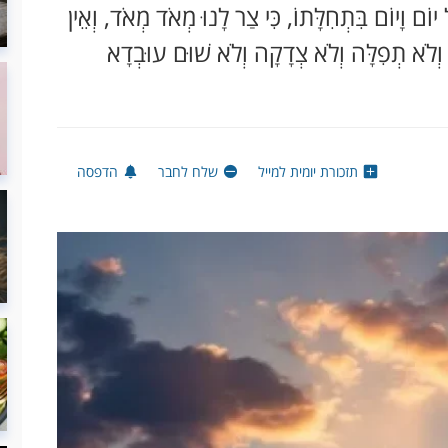
כָל יוֹם וָיוֹם בִּתְחִלָּתוֹ, כִּי צַר לָנוּ מְאֹד מְאֹד, וְאֵין
וְלֹא תְפִלָּה וְלֹא צְדָקָה וְלֹא שׁוּם עוּבְדָא
תזכורת יומית למייל
שלח לחבר
הדפסה