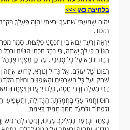
בלחיצה כאן >>>​
יְהֹוָה שָׁמַעְתִּי שִׁמְעֲךָ יָרֵאתִי יְהֹוָה פָּעָלְךָ בְּקֶרֶב
תִּזְכּוֹר.
יִרְאָה וָרַעַד יָבוֹא בִי וַתְּכַסֵּנִי פַּלָּצוּת, סָמַר מִפַּחְד
הַגּוֹיִם כִּי לְךָ יָאָתָה, כִּי בְכָל חַכְמֵי הַגּוֹיִם וּבְכָ
רַבָּה וְנוֹרָא עַל כָּל סְבִיבָיו. עַל כֵּן מִפָּנָיו אֶבָּהֵל אֶ
רִבּוֹנוֹ שֶׁל עוֹלָם, אֵל גָּדוֹל וְנוֹרָא, קָדוֹשׁ אַתָּה וְנ
שַׁחַק וְעַל כָּל הַשְּׂרָפִים וְהָאוֹפַנִּים וְחַיּוֹת הַקֹּדֶ
דָּרֵי מַעְלָה וְדָרֵי מַטָּה, כֻּלָּם יִרְעֲדוּן וְיִפְחֲדוּן מֵ
חוּס וַחֲמֹל עָלַי בְּחֶמְלָתְךָ הַגְּדוֹלָה, וְתַשְׁפִּיעַ וְתַ
וְלִפְחוֹד וְלִרְעֹד מִמְּךָ תָמִיד בֶּאֱמֶת,
בְּפַחַד וּבְרַעַד נַמְלִיכְךָ עָלֵינוּ, וְנִזְכֶּה לְהַרְגִּישׁ 
גִידֵינוּ, וְתִהְיֶה יִרְאָתְךָ עַל פָּנֵינוּ לְבִלְתִּי נֶחֱטָא