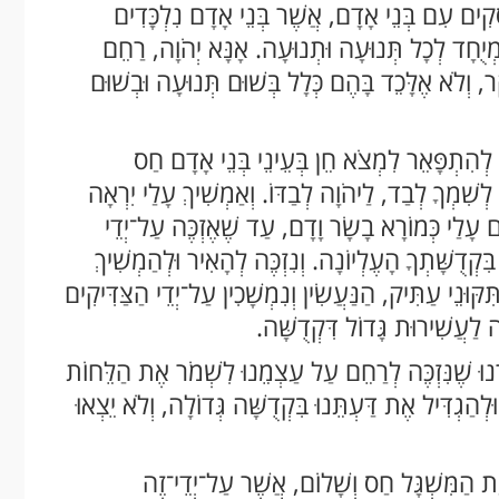
סָקִים עִם בְּנֵי אָדָם, אֲשֶׁר בְּנֵי אָדָם נִלְכָּדִים
מְיֻחָד לְכָל תְּנוּעָה וּתְנוּעָה. אָנָּא יְהֹוָה, רַחֵם
ֶקֶר, וְלֹא אֶלָּכֵד בָּהֶם כְּלָל בְּשׁוּם תְּנוּעָה וּבְשׁוּם
ָה לְהִתְפָּאֵר לִמְצֹא חֵן בְּעֵינֵי בְּנֵי אָדָם חַס
ַק לְשִׁמְךָ לְבַד, לַיהֹוָה לְבַדּוֹ. וְאַמְשִׁיךְ עָלַי יִרְאָה
ם עָלַי כְּמוֹרָא בָשָׂר וָדָם, עַד שֶׁאֶזְכֶּה עַל־יְדֵי
בִּקְדֻשָּׁתְךָ הָעֶלְיוֹנָה. וְנִזְכֶּה לְהָאִיר וּלְהַמְשִׁיךְ
קּוּנֵי עַתִּיק, הַנַּעֲשִׂין וְנִמְשָׁכִין עַל־יְדֵי הַצַּדִּיקִים
ֶה לַעֲשִׁירוּת גָּדוֹל דִּקְדֻשָּׁה.
ְרֵנוּ שֶׁנִּזְכֶּה לְרַחֵם עַל עַצְמֵנוּ לִשְׁמֹר אֶת הַלֵּחוֹת
ּלְהַגְדִּיל אֶת דַּעְתֵּנוּ בִּקְדֻשָּׁה גְּדוֹלָה, וְלֹא יֵצְאוּ
ֲוַת הַמִּשְׁגָּל חַס וְשָׁלוֹם, אֲשֶׁר עַל־יְדֵי־זֶה