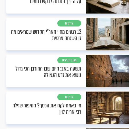
על הדרך הנכונה לבקש רחמים
צדיקים
12 רגעים מחיי האר"י הקדוש שמראים מה
זו השגחה פרטית
מגזין תהילים
תשעה באב: היום שבו החורבן הכי גדול
נושא את זרע הגאולה
צדיקים
מי באמת לקח את הכסף? הסיפור שגילה
רבי אריה לוין