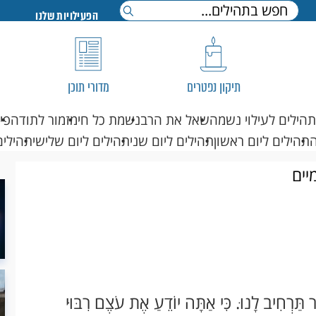
הפעילויות שלנו
תיקון נפטרים
מדורי תוכן
תהילים לעילוי נשמה
שאל את הרב
נשמת כל חי
מזמור לתודה
פי
תהילים ליום ראשון
תהילים ליום שני
תהילים ליום שלישי
תהילים
יים
ָר תַּרְחִיב לָנוּ. כִּי אַתָּה יוֹדֵעַ אֶת עֹצֶם רִבּוּי