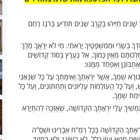
 שָׁנִים חַיֵּיהוּ בְּקֶרֶב שָׁנִים תּוֹדִיעַ בְּרֹגֶז רַחֵם
ְּךָ בְשָׂרִי וּמִמִּשְׁפָּטֶיךָ יָרֵאתִי. מִי לֹא יִרָאֲךָ מֶלֶךְ
ל מַלְכוּתָם מֵאֵין כָּמוֹךָ. אֵל נַעֲרָץ בְּסוֹד קְדוֹשִׁים
תְבּוֹנֵן וְאֶפְחַד מִמֶּנּוּ:
וֹרָא שְׁמֶךָ, אֲשֶׁר יִרְאָתְךָ וְאֵימָתְךָ עַל כָּל שִׁנְאַנֵּי
שׁ, וְעַל כָּל הָעוֹלָמוֹת עֶלְיוֹנִים וְתַחְתּוֹנִים, וְעַל כָּל
אֵימַת שְׁמֶךָ.
מְשִׁיךְ עָלַי יִרְאָתְךָ הַקְּדוֹשָׁה, שֶׁאֶזְכֶּה לְהִתְיָרֵא
יִרְאָתְךָ הַקְּדוֹשָׁה בְּכָל רְמַ"ח אֵבָרֵינוּ וּשְׁסָ"ה
 שׁוּם חֵטְא וְעָוֹן כְּלָל, לֹא בְשׁוֹגֵג וְלֹא בְמֵזִיד