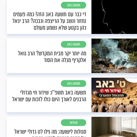
תשעה באב
די כבר עם תשעה באב הזה! כמה פעמים
נחזור ונשב על הריצפה ונבכה? הרב יגאל
כהן בקטע שלא נשמע מעולם
תשעה באב
מה יותר יקר מבית המקדש? הרב גואל
אלקריף מגלה את הסוד
תשעה באב
תשעה באב תשפ''ו: שידור חי מגדולי
הרבנים לאורך היום כולו לזכות עם ישראל
סגולות
סגולות לישועה: מה גילו לנו גדולי ישראל