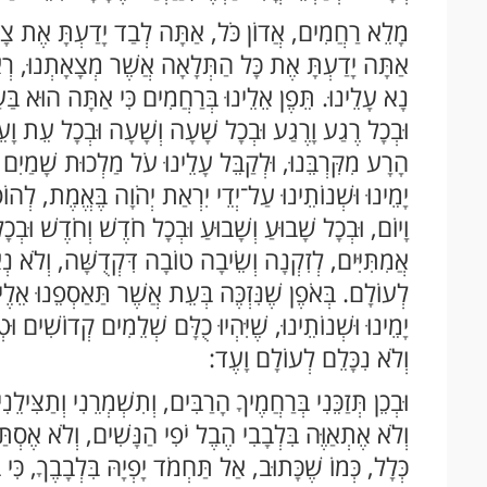
מָלֵא רַחֲמִים, אֲדוֹן כֹּל, אַתָּה לְבַד יָדַעְתָּ אֶת צָרו
אַתָּה יָדַעְתָּ אֶת כָּל הַתְּלָאָה אֲשֶׁר מְצָאָתְנוּ, רְאֵ
נָא עָלֵינוּ. תֵּפֶן אֵלֵינוּ בְּרַחֲמִים כִּי אַתָּה הוּא בַּעַ
וּבְכָל רֶגַע וָרֶגַע וּבְכָל שָׁעָה וְשָׁעָה וּבְכָל עֵת וָעֵת
הָרָע מִקִּרְבֵּנוּ, וּלְקַבֵּל עָלֵינוּ עֹל מַלְכוּת שָׁמַיִם
יָמֵינוּ וּשְׁנוֹתֵינוּ עַל־יְדֵי יִרְאַת יְהֹוָה בֶּאֱמֶת, לְה
וָיוֹם, וּבְכָל שָׁבוּעַ וְשָׁבוּעַ וּבְכָל חֹדֶשׁ וְחֹדֶשׁ וּבְכ
אֲמִתִּיִּים, לְזִקְנָה וְשֵׂיבָה טוֹבָה דִּקְדֻשָּׁה, וְלֹא נ
לְעוֹלָם. בְּאֹפֶן שֶׁנִּזְכֶּה בְּעֵת אֲשֶׁר תַּאַסְפֵנוּ אֵלֶ
יָמֵינוּ וּשְׁנוֹתֵינוּ, שֶׁיִּהְיוּ כֻלָּם שְׁלֵמִים קְדוֹשִׁים
וְלֹא נִכָּלֵם לְעוֹלָם וָעֶד:
וּבְכֵן תְּזַכֵּנִי בְּרַחֲמֶיךָ הָרַבִּים, וְתִשְׁמְרֵנִי וְתַצִּ
וְלֹא אֶתְאַוֶּה בִּלְבָבִי הֶבֶל יֹפִי הַנָּשִׁים, וְלֹא אֶסְ
כְּלָל, כְּמוֹ שֶׁכָּתוּב, אַל תַּחְמֹד יָפְיָהּ בִּלְבָבֶךָ, כּ