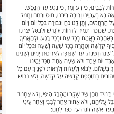
ֹת לְבָבֵינוּ, כִּי רַע וָמַר, כִּי נָגַע עַד הַנֶּפֶשׁ.
ה נָא בְעָנְיֵינוּ וְרִיבָה רִיבֵנוּ, חוּס וְרַחֵם וַחֲמֹל
ל הָרַחֲמִים, וְתֶן לָנוּ כֹחַ וּגְבוּרָה בְּכָל יוֹם וָיוֹם
, שֶׁנִּזְכֶּה תָמִיד לִדְחוֹת וּלְגָרֵשׁ וּלְבַטֵּל יִצְרֵנוּ
 בְּאַהֲבָה בֶּאֱמֶת בְּכָל עֵת וּבְכָל רֶגַע. וּלְהַאֲרִיךְ
וֹסִיף קְדֻשָּׁה וְטָהֳרָה בְּכָל שָׁעָה וְשָׁעָה וּבְכָל יוֹם
ָל שָׁנָה וְשָׁנָה, עַד שֶׁנִּזְכֶּה לַאֲרִיכוּת יָמִים וְשָׁנִים
ְאַבֵּד יוֹם אֶחָד וְלֹא שָׁעָה אַחַת מִכָּל יָמֵינוּ
יךָ בְּשָׁלוֹם, לָבוֹא וְלַעֲלוֹת וְלֵרָאוֹת לְפָנֶיךָ עִם כָּל
 וּטְהוֹרִים בְּתוֹסֶפֶת קְדֻשָּׁה עַל קְדֻשָּׁה, וְלֹא נֵבוֹשׁ
ילֵנִי תָמִיד מֵחֵן שֶׁל שֶׁקֶר וּמֵהֶבֶל הַיֹּפִי, וְלֹא אֶחְמֹד
תַּכֵּל עֲלֵיהֶם, וְלֹא אָתוּר אַחַר לְבָבִי וְאַחַר עֵינַי
ִי בְעַד אִשָּׁה זוֹנָה עַד כִּכַּר לָחֶם: