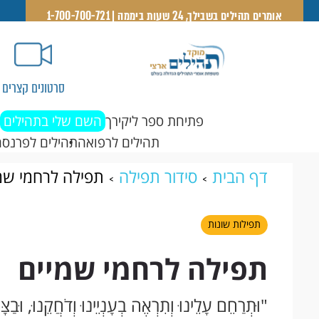
אומרים תהילים בשבילך, 24 שעות ביממה | 1-700-700-721
סרטונים קצרים
פתיחת ספר ליקירך
השם שלי בתהילים
תהילים לרפואה
תהילים לפרנסה
דף הבית
סידור תפילה
תפילה לרחמי שמ
תפילות שונות
תפילה לרחמי שמיים
"וּתְרַחֵם עָלֵינוּ וְתִרְאֶה בְעָנְיֵינוּ וְדֹחֲקֵנוּ, וּבַצּ