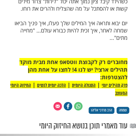
ן יפונה שנמנה עם אותם השליחים ואמר:
ֶה וְיָרַשְׁנוּ אֹתָהּ כִּי יָכוֹל נוּכַל לָהּ" (במדבר יג', ל')
עידוד וכוח מחודש לעם הבוכה.
רדכי אליהו זצ"ל הציל רבים, מינף אותם, עודד
ת מילים ובעיקר בזכות הארת פניו הכל-כך
ם בידך ניתנת ההחלטה - האם לעודד את רוחו
או לרמוס אותה כליל.
לך, להבעות פניך יש כוח רב, אתה יכול להציל
רים את רוחם ולשפר את דרכם, ובעיקר בבית
ילדיך, אשתך, בעלך.