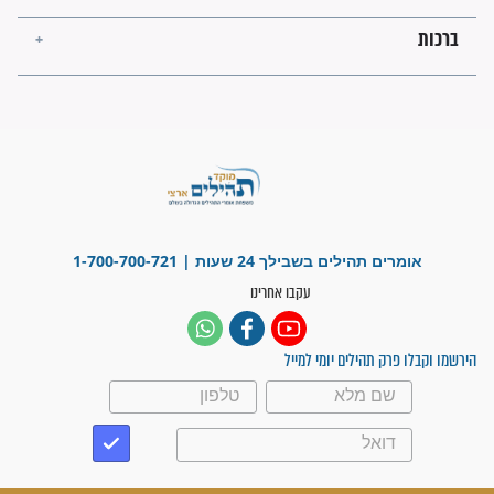
לכל המאמרים
ישועות תהילים
פציעת הראש של החייל הפכה
לנס רפואי בזכות...
"משהו בתוכי ידע שההריון הזה
זקוק לתפילות": סיפור ישועה
מדהים בזכות התפילות מדי יום