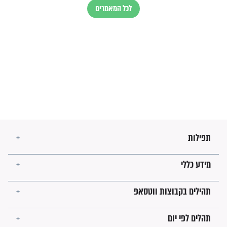
זהו החוק הקוסמי שמחייב את
חורבנה של איראן לפי ספר
הזוהר הקדוש
בנו של הבבא סאלי: "אלו
השניות האחרונות לפני מלחמה
עולמית"
מה יהיו גבולות ארץ ישראל
בזמן הגאולה?