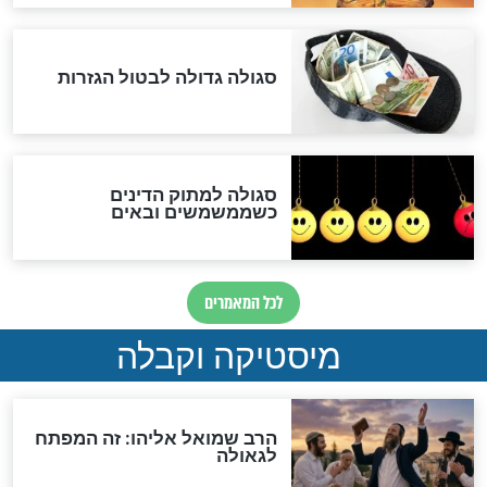
המסמך האבוד שנחשף
במרתפי מוסקבה: כתב היד
הנדיר של הרשב"ם התגלה
שורדת השואה שחוגגת 100:
"מודה לקב"ה על כל השנים"
לכל המאמרים
אחרית הימים