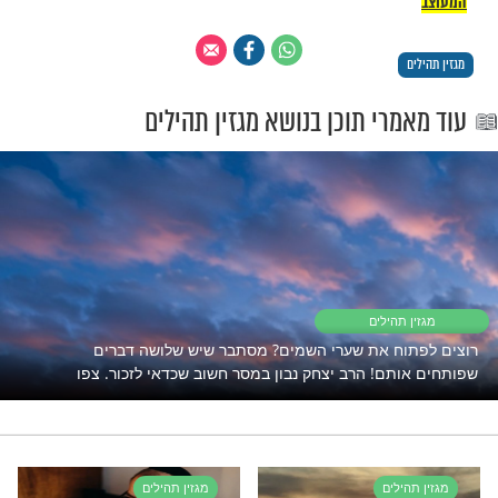
ים ושל הצוות הרפואי.
דע: זו הייתה אהבה"
 דבר הבן החלים לחלוטין, והאב הביע תקווה
הרפואית תפיק מהסיפור שלהם לקחים. הבן
המקרה מנקודת מבטו: "כל דבר טוב שעושה
שאני היום נזקף לזכותו של האיש הזה, אבא שלי
די. הוא עמד איתן מול החוק השבור של המדינה
וק שאומר שיש לנתק אנשים ממכונות
 את החיים שלהם – אפילו שהם לא מתים
 כאן עכשיו רק בזכות העקשנות שלו עליי,
 יודע: זו הייתה אהבה".