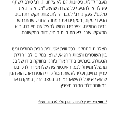
יה אב המשפחה ג'ורג'. לאחר שהבין כי בית
א מתחשב בהתנגדותו לנתק את בנו ממכשיר
כי הם נערכים לבצע זאת – נקט ג'ורג' בצעד
אמיץ. הוא הסתגר בחדר בנו בבית החולים עם
ים להרוג את כל מי שיתקרב לחדר.
את כולכם"
ואי לא העז להיכנס לחדר והזמין מיד כוחות
הגיעו למקום וניסו לדון עם ג'ורג' על פשרה
. ניסיונותיהם לא צלחו, וג'ורג' סירב לשתף
 להגיע לכל פשרה שהיא. "אני אהרוג את
צעק ג'ורג' לעבר הדלת. צוותי תקשורת רבים
קום, מסקרים את המחזה החריג שהתרחש