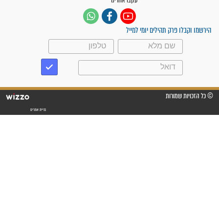
ישועות תהילים
פציעת הראש של החייל הפכה
לנס רפואי בזכות...
"משהו בתוכי ידע שההריון הזה
זקוק לתפילות": סיפור ישועה
מדהים בזכות התפילות מדי יום
"אשמח שתודיעו למתפללים
עלינו שהקב"ה שמע לתפילות
וחתמתי על חוזה עבודה אחרי
שנתיים של חיפוש!"