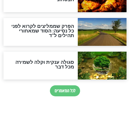
הרב שמואל אליהו: זה המפתח
לגאולה
זהו החוק הקוסמי שמחייב את
חורבנה של איראן לפי ספר
הזוהר הקדוש
בנו של הבבא סאלי: "אלו
השניות האחרונות לפני מלחמה
עולמית"