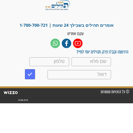
"משהו בתוכי ידע שההריון הזה
זקוק לתפילות": סיפור ישועה
מדהים בזכות התפילות מדי יום
"אשמח שתודיעו למתפללים
עלינו שהקב"ה שמע לתפילות
וחתמתי על חוזה עבודה אחרי
שנתיים של חיפוש!"
"לא להתייאש חס ושלום, גם
אם הזיווג עוד לא מגיע"