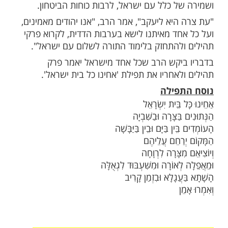
או
ות עוד תוכן חדש ומפתיע! התחברו לכל
מות שלנו בתהילים
בלחיצה כאן >>>​
הסלמה בדרום ומספר ההרוגים המשמעותי
רב הראשי דוד לאו פונה לעם ישראל בבקשו
לימוד התורה ובאמירת תהילים - להגנה
ל כלל עם ישראל, לרבות כוחות הביטחון.
היא ליעקב", אמר הרב, "אנו יהודים מאמינים,
חד מאיתנו לישא בערבות הדדית, לקרוא פרקי
להתחזק בלימוד התורה לשלום עם ישראל".
יקש הרב שכל אחד מישראל יאמר פרק
אחריו את תפילת 'אחינו כל בית ישראל'.
פילה