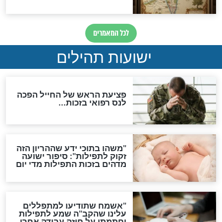
ות להמתקת הדינים וביטול
גזרות
סגולת ע"ב שמות הקודש
תפילה סגולית להמתקת
הדינים