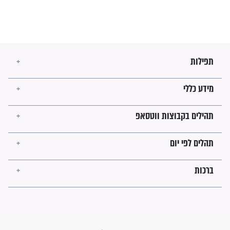
מה יהיו גבולות ארץ ישראל
בזמן הגאולה?
לכל המאמרים
ישועות תהילים
פציעת הראש של החייל הפכה
לנס רפואי בזכות...