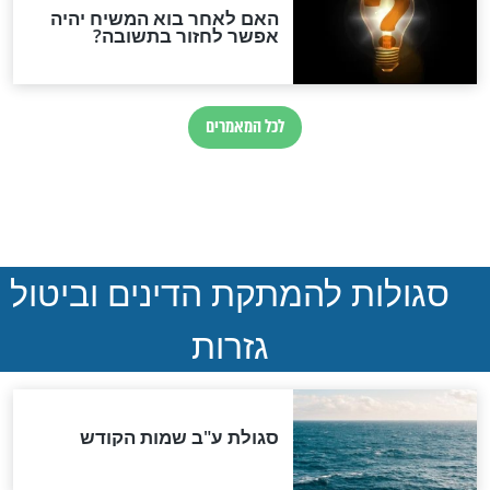
נהרגו בדרום לבנון
ההסכם החשאי של טראמפ
ואיראן: בלי שקיפות ועם הרבה
סימני שאלה
המסמך האבוד שנחשף
במרתפי מוסקבה: כתב היד
הנדיר של הרשב"ם התגלה
שורדת השואה שחוגגת 100:
"מודה לקב"ה על כל השנים"